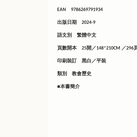
EAN
9786269791934
出版日期
2024-9
語文別
繁體中文
頁數開本
25開／148*210CM ／296
印刷裝訂
黑白／平裝
類別
教會歷史
■本書簡介