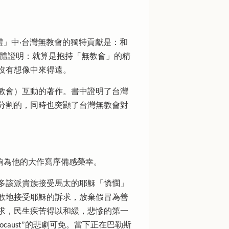
」中·台灣無教會的獨特貢獻是：和
群體證明：就算是抱持「無教會」的精
沒有想像中來得遠。
教會）互動的著作。書中證明了台灣
分割的，同時也突顯了台灣無教會對
夠為他的大作寫序備感榮幸。
多該派貴族接受馬太的耶穌「憐憫」
敢地接受耶穌的訴求，放棄假冒為善
求，民生疾苦得以和緩，悲慘的第一
holocaust”的悲劇可免。當下正在巴勒斯