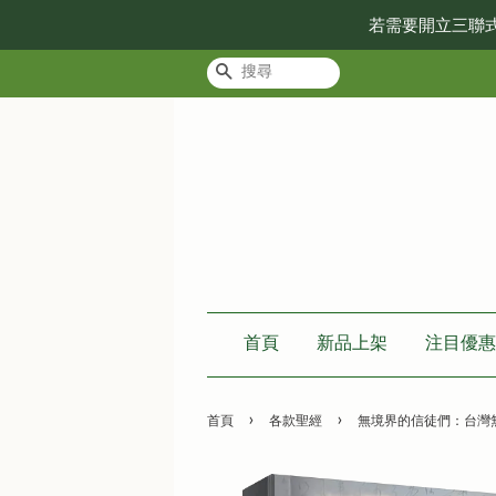
若需要開立三聯
搜尋
首頁
新品上架
注目優惠
›
›
首頁
各款聖經
無境界的信徒們：台灣無教