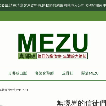
式發票,請在填寫客戶資料時,將抬頭與統編同時填入公司名稱的欄位
真哪噠出版
客製化聖經
反骨社
關於MEZU
會百年史1911-2011
無境界的信徒