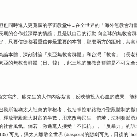
但也同時進入更寬廣的字宙教堂中…在全世界的「海外無教會群體
長期的合作並深厚的情誼；且是以自己的行動·向全球的無教會
好，只要信徒都看重信仰最重要的本質，那麼兩方的距離，其實
為論本體，深刻討論「東亞無教會群體」和台灣「教會」（長老
東亞的無教會群體（日、韓），此三地的無教會群體是不可完全
論文寫序。廖先生的大作內容紮實，反映他投入心血的成果。能
巴勒斯坦猶太人社會的掌權者，包括掌控耶路撒冷聖殿體制的撒
，釋放聖殿龐大財富的半數，用來改善民生。倘若，法利賽派勇
的社會風氣。倘若，激進黨人接受「不抵抗」，「反暴力」的訴
2-135) 可免，猶太人離散全世界 (diaspora)的悲劇可免，日後的“