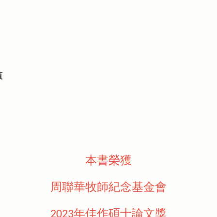
頁
本書榮獲
周聯華牧師紀念基金會
2023年佳作碩士論文獎