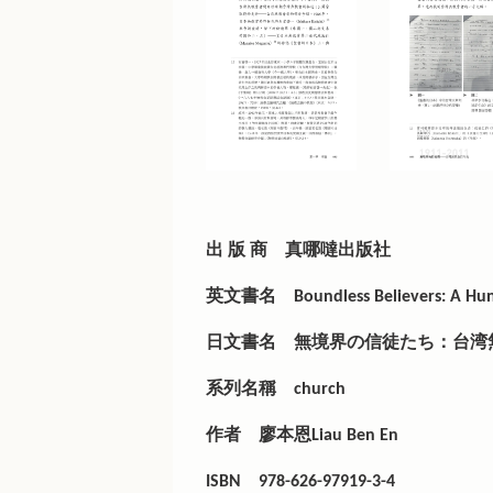
出 版 商
真哪噠出版社
英文書名
Boundless Believers: A Hu
日文書名
無境界の信徒たち：台湾無教
系列名稱
church
作者
廖本恩Liau Ben En
ISBN
978-626-97919-3-4