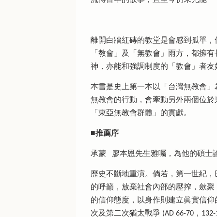
離開白牆紅磚的教堂是會感到孤單，
「教會」及「無教會」雨方，都擁有
神，亦能和強調制度的「教會」者友
本書是史上第一本以「台灣無教會」
無教會的行動，會牽動另外兩個位於
「東亞無教會群體」的貢獻。
■推薦序
承蒙 廖本恩先生雅囑，為他的碩士
歷史不斷地重演。倘若，第一世紀，
的呼籲，放棄社會內部的壓搾，歛聚
的信仰態度，以身作則建立眞實信仰
次及第二次猶太戰爭 (AD 66-70，13