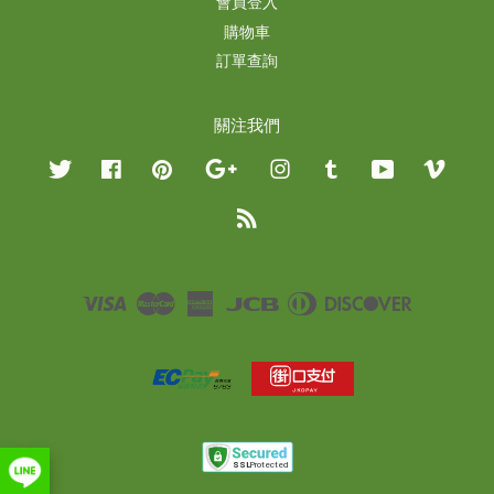
會員登入
購物車
訂單查詢
關注我們
Twitter
Facebook
Pinterest
Google
Instagram
Tumblr
YouTube
Vimeo
RSS
Visa
Master
American
JCB
Diners
Discover
Express
Club