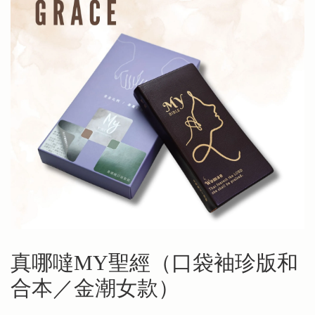
真哪噠MY聖經（口袋袖珍版和
合本／金潮女款）