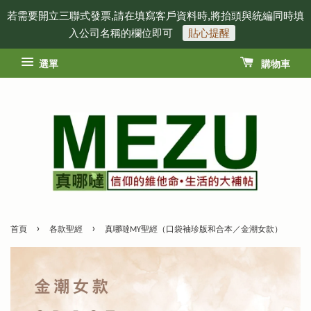
若需要開立三聯式發票,請在填寫客戶資料時,將抬頭與統編同時填
入公司名稱的欄位即可
貼心提醒
選單
購物車
›
›
首頁
各款聖經
真哪噠MY聖經（口袋袖珍版和合本／金潮女款）