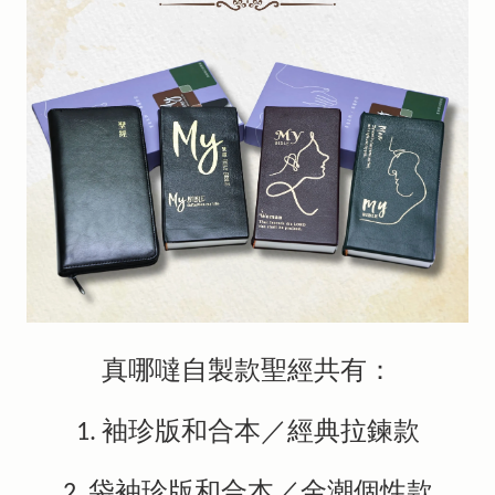
真哪噠自製款聖經共有：
1. 袖珍版和合本／經典拉鍊款
2, 袋袖珍版和合本／金潮個性款