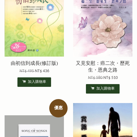
由初信到成長(修訂版)
又見安慰：癌二次・歷死
生・恩典之路
NT$ 495
NT$ 436
NT$ 580
NT$ 510
加入購物車
加入購物車
優惠