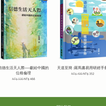
信德生活天人際──獻給中國的
天道至簡 :羅馬書易用研經手
位格倫理
NT$ 400
NT$ 352
NT$ 530
NT$ 466