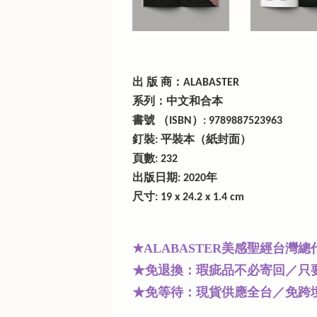
出 版 商：ALABASTER
系列：中文和合本
書號 （ISBN）: 9789887523963
釘裝: 平裝本（紙封面）
頁數: 232
出版日期: 2020年
尺寸: 19 x 24.2 x 1.4 cm
★
美感聖經台灣總
ALABASTER
★免退換：瑕疵品不必寄回／只
★免等待：現貨供應全台／免跨