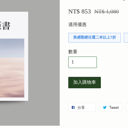
NT$ 853
NT$ 1,080
適用優惠
美感聖經任選二本以上7折
數量
加入購物車
分享
Tweet