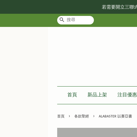
若需要開立三聯
搜尋
首頁
新品上架
注目優惠
›
›
首頁
各款聖經
ALABASTER 以賽亞書