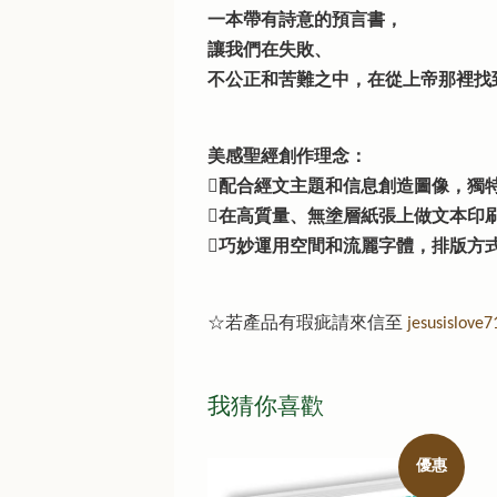
一本帶有詩意的預言書，
讓我們在失敗、
不公正和苦難之中，在從上帝那裡找
美感聖經創作理念：
配合經文主題和信息創造圖像，獨
在高質量、無塗層紙張上做文本印
巧妙運用空間和流麗字體，排版方
☆若產品有瑕疵請來信至
jesusislove
我猜你喜歡
優惠