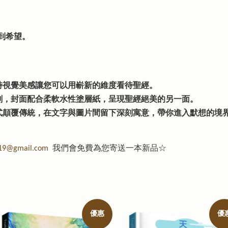
到希望。
特視覺美感讓您可以用嶄新的維度看待聖經。
刷，封面配合柔軟水性塗層紙，呈現聖經絕美的另一面。
式顛覆傳統，在文字與圖片間留下深刻寓意，帶你進入默想的境
719@gmail.com
我們會免費為您寄送一本新品☆
優惠
優