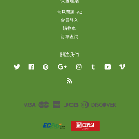
快速連結
常見問題 FAQ
會員登入
購物車
訂單查詢
關注我們
Twitter
Facebook
Pinterest
Google
Instagram
Tumblr
YouTube
Vimeo
RSS
Visa
Master
American
JCB
Diners
Discover
Express
Club