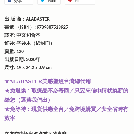
分享
Tweet
Pin it
出 版 商：ALABASTER
書號 （ISBN）: 9789887523925
譯本: 中文和合本
釘裝: 平裝本（紙封面）
頁數: 120
出版日期: 2020年
尺寸: 19 x 24.2 x 0.9 cm
★
美感聖經台灣總代銷
ALABASTER
★免退換：瑕疵品不必寄回／只要來信申請就換新的
給您（運費我們出）
★免等待：現貨供應全台／免跨境購買／安全省時有
效率