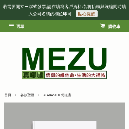
若需要開立三聯式發票,請在填寫客戶資料時,將抬頭與統編同時填
入公司名稱的欄位即可
貼心提醒
選單
購物車
›
›
首頁
各款聖經
ALABASTER 傳道書