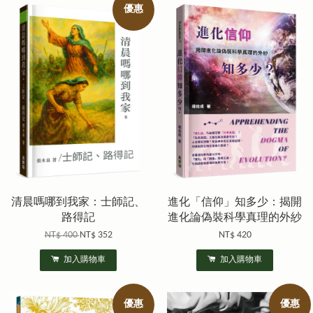
優惠
清晨嗎哪到我家：士師記、
進化「信仰」知多少：揭開
路得記
進化論偽裝科學真理的外紗
NT$ 400
NT$ 352
NT$ 420
加入購物車
加入購物車
優惠
優惠