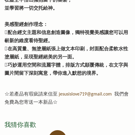
在虛空中悟出擁抱當下的喜樂，
並學習將一切交托給神。
美感聖經創作理念：
配合經文主題和信息創造圖像，獨特視覺美感讓您可以用
嶄新的維度看待聖經。
在高質量、無塗層紙張上做文本印刷，封面配合柔軟水性
塗層紙，呈現聖經絕美的另一面。
巧妙運用空間和流麗字體，排版方式顛覆傳統，在文字與
圖片間留下深刻寓意，帶你進入默想的境界。
☆若產品有瑕疵請來信至
jesusislove719@gmail.com
我們會
免費為您寄送一本新品☆
我猜你喜歡