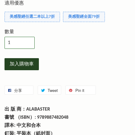
適用優惠
美感聖經任選二本以上7折
美感聖經全面79折
數量
加入購物車
分享
Tweet
Pin it
出 版 商：ALABASTER
書號 （ISBN）: 9789887482048
譯本: 中文和合本
釘裝: 平裝本（紙封面）