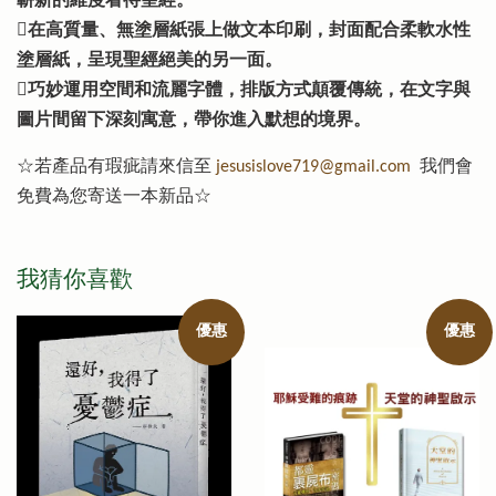
嶄新的維度看待聖經。
在高質量、無塗層紙張上做文本印刷，封面配合柔軟水性
塗層紙，呈現聖經絕美的另一面。
巧妙運用空間和流麗字體，排版方式顛覆傳統，在文字與
圖片間留下深刻寓意，帶你進入默想的境界。
☆若產品有瑕疵請來信至
jesusislove719@gmail.com
我們會
免費為您寄送一本新品☆
我猜你喜歡
優惠
優惠