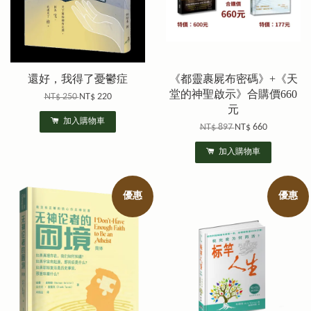
還好，我得了憂鬱症
《都靈裹屍布密碼》+《天
堂的神聖啟示》合購價660
NT$ 250
NT$ 220
元
加入購物車
NT$ 897
NT$ 660
加入購物車
優惠
優惠