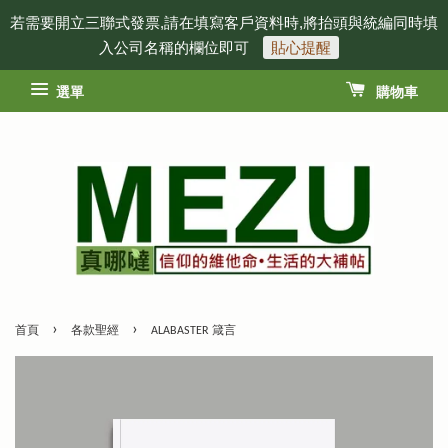
若需要開立三聯式發票,請在填寫客戶資料時,將抬頭與統編同時填
入公司名稱的欄位即可
貼心提醒
選單
購物車
›
›
首頁
各款聖經
ALABASTER 箴言