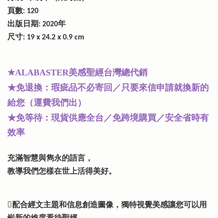
頁數: 120
出版日期: 2020年
尺寸: 19 x 24.2 x 0.9 cm
★
美感聖經台灣總代銷
ALABASTER
★免退換：瑕疵品不必寄回／只要來信申請就換新的
給您（運費我們出）
★免等待：現貨供應全台／免跨境購買／安全省時有
效率
充滿智慧與雋永的語言，
教導我們怎樣在世上活得美好。
配合經文主題和信息創造圖像，獨特視覺美感讓您可以用