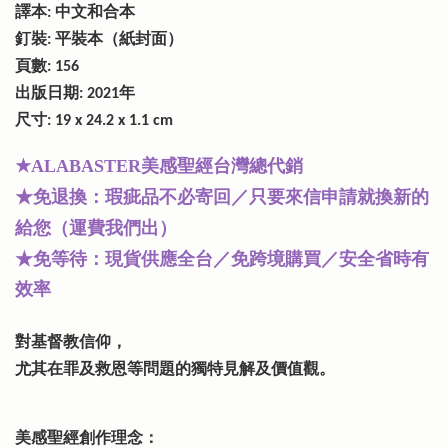
譯本: 中文和合本
釘裝: 平裝本（紙封面）
頁數: 156
出版日期: 2021年
尺寸: 19 x 24.2 x 1.1 cm
★
美感聖經台灣總代銷
ALABASTER
★免退換：瑕疵品不必寄回／只要來信申請就換新的
給您（運費我們出）
★免等待：現貨供應全台／免跨境購買／安全省時有
效率
對基督教信仰，
尤其在罪及救恩等問題的獨特見解及價值觀。
美感聖經創作理念：