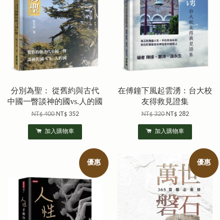
分別為聖： 從舊約與古代
在傅鐘下風起雲湧：台大校
中國一瞥談神的國vs.人的國
友得救見證集
NT$ 400
NT$ 352
NT$ 320
NT$ 282
加入購物車
加入購物車
優惠
優惠