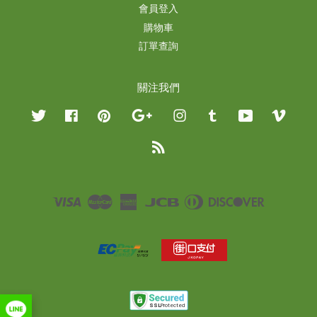
會員登入
購物車
訂單查詢
關注我們
Twitter
Facebook
Pinterest
Google
Instagram
Tumblr
YouTube
Vimeo
RSS
Visa
Master
American
JCB
Diners
Discover
Express
Club