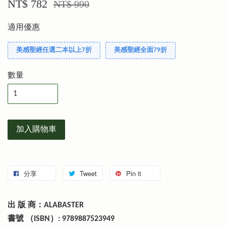
NT$ 782
NT$ 990
適用優惠
美感聖經任選二本以上7折
美感聖經全面79折
數量
加入購物車
分享
Tweet
Pin it
出 版 商：ALABASTER
書號 （ISBN）: 9789887523949