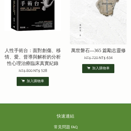
人性手術台：面對創傷、移
萬世磐石---365 篇勵志靈修
情、愛、督導與解析的分析
NT$ 720
NT$ 634
性心理治療臨床真實紀錄
加入購物車
NT$ 800
NT$ 528
加入購物車
快速連結
常見問題 FAQ