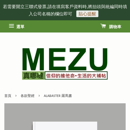
若需要開立三聯式發票,請在填寫客戶資料時,將抬頭與統編同時填
入公司名稱的欄位即可
貼心提醒
選單
購物車
›
›
首頁
各款聖經
ALABASTER 羅馬書