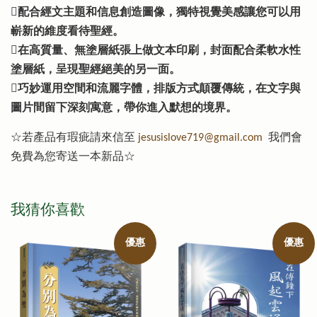
配合經文主題和信息創造圖像，獨特視覺美感讓您可以用
嶄新的維度看待聖經。
在高質量、無塗層紙張上做文本印刷，封面配合柔軟水性
塗層紙，呈現聖經絕美的另一面。
巧妙運用空間和流麗字體，排版方式顛覆傳統，在文字與
圖片間留下深刻寓意，帶你進入默想的境界。
☆若產品有瑕疵請來信至
jesusislove719@gmail.com
我們會
免費為您寄送一本新品☆
我猜你喜歡
優惠
優惠