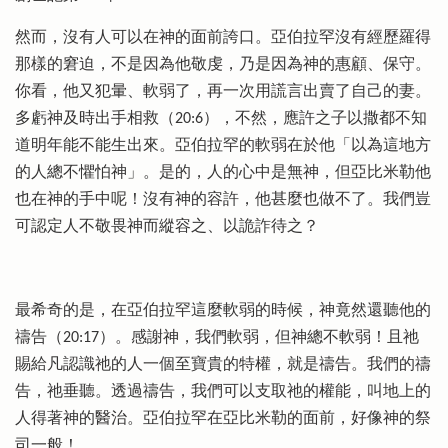
然而，沒有人可以在神的面前誇口。亞伯拉罕沒有經歷羅得
那樣的窘迫，不是因為他敬虔，乃是因為神的惠顧、保守。
你看，他又犯暈、軟弱了，再一次用謊言出賣了自己的妻。
多虧神及時出手相救（20:6），不然，應許之子以撒都不知
道明年能不能生出來。亞伯拉罕的軟弱在於他「以為這地方
的人總不懼怕神」。是的，人的心中是無神，但亞比米勒他
也在神的手中呢！沒有神的容許，他甚麼也做不了。我們豈
可認定人不敬畏神而縱容之、以詭詐待之？
最希奇的是，在亞伯拉罕這麼軟弱的時候，神竟然還聽他的
禱告（20:17）。感謝神，我們軟弱，但神總不軟弱！且祂
賜給凡認識祂的人一個至寶貴的特權，就是禱告。我們的禱
告，祂垂聽。透過禱告，我們可以支取祂的權能，叫地上的
人得著神的醫治。亞伯拉罕在亞比米勒的面前，好像神的祭
司一般！