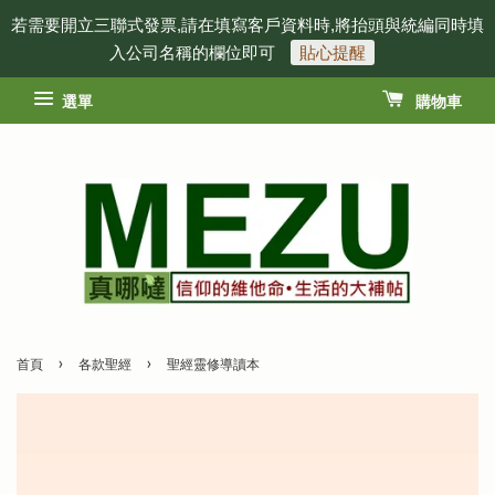
若需要開立三聯式發票,請在填寫客戶資料時,將抬頭與統編同時填
入公司名稱的欄位即可
貼心提醒
選單
購物車
›
›
首頁
各款聖經
聖經靈修導讀本