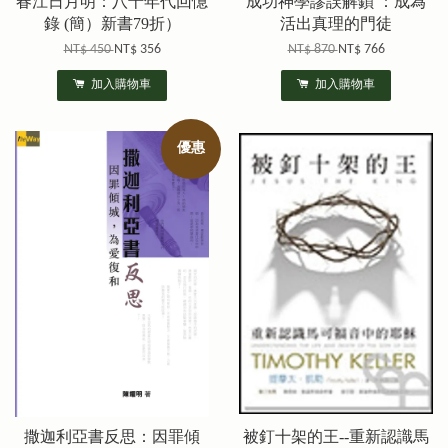
春江日月明：八十年代回憶
成功神學謬誤解鎖 ：成為
錄 (簡）新書79折）
活出真理的門徒
NT$ 450
NT$ 356
NT$ 870
NT$ 766
加入購物車
加入購物車
優惠
撒迦利亞書反思：因罪傾
被釘十架的王--重新認識馬