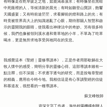
有時像走在乾旱疲乏之地，如鹿渴慕溪水；有時像坐在黑暗
中死蔭裡的人，等候清新的晨光；有時如聽登山寶訓，飽饗
天國盛宴；又有時前途茫茫，求看腳前的燈和路上的光；有
時竟被世界高大上的知識迷亂了心眼，期待那賜人智慧和啟
示的靈開我的眼睛，使我看出神律法中的奇妙。另有很多時
候，我們也像被領到溪水邊和青草地的小羊，不單為了吃草
喝水，更是無所求地享受與祂同在的安息。
我感覺這本《聖經｜靈修導讀本》，正是作者用那歇躺在大
牧人懷中的感受，簡明分享的靈修心得。這部導讀本雖有一
點注釋，但不深掘；不求逐字逐句的研究，而是按每章聖經
的精義，應用在今時今地。我相信這是有心享讀聖經的信徒
和慕道友，很想看的一種導讀本。
蘇文峰牧師
資深文字工作者，海外校園機構創辦人