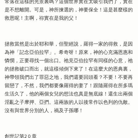
常落在這樣的光景裏嗎？這個世界實在太吸引我們了，實在
是不想離開。可是，神所揀選的，神要保全！這是甚麼樣的
救恩呢！主啊，祢實在是我的父！
拯救當然是出於耶和華，但聖經說，羅得一家的得救，是因
為神「記念亞伯拉罕」。希奇呀！原來，神的心充滿恩惠和
憐憫，正要尋找一個出口。祂見亞伯拉罕有同樣的心意，祂
的拯救破口而出，就這樣傾倒下來了！在這麼大的恩典裏，
神帶領我們出了罪惡之地，我們還要回頭看？不要！不要再
留戀了，不然，我們都要像羅得的妻了！跟隨羅得在所多瑪
生活久了，他的兩個女兒的想法也真是無底線！還生出兩個
淫亂之子摩押、亞捫。這兩族的人以後常作以色列的仇敵。
沒有與世界分別的人，禍及子孫哪！
創世記第2 0 章