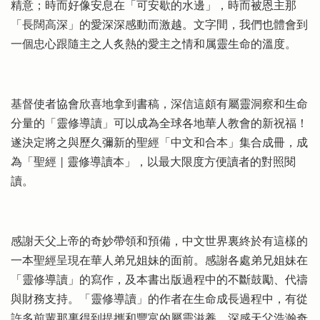
精意；時而好像安息在「可安歇的水邊」，時而被恩主那
「長闊高深」的愛深深感動而激越。文字間，我們也體會到
一個忠心跟隨主之人炙熱的愛主之情和属靈生命的溫度。
基督使者協會欣喜地拿到書稿，深信這頗有屬靈洞察和生命
分量的「靈修導讀」可以成為全球各地華人教會的新祝福！
遂決定將之與歷久彌新的聖經「中文和合本」集合成冊，成
為「聖經 | 靈修導讀本」，以最大限度方便讀者的對照閱
讀。
感謝天父上帝的奇妙帶領和預備，中文世界裏終於有這樣的
一本聖經呈現在華人弟兄姐妹的面前。感謝各處弟兄姐妹在
「靈修導讀」的寫作，及本書出版過程中的不斷鼓勵、代禱
與財務支持。「靈修導讀」的作者在生命成長過程中，有從
許多前輩那裏得到提攜和豐富的屬靈滋養，深感天父浩瀚奇