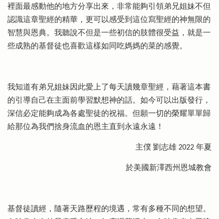
裡面最感動他的地方分享出來，非常能夠引領弟兄姐妹不但
認識這章聖經的精華，更可以感受到這位寫聖經的神無限的
智慧與恩典。我聽說不但是一些初信的肢體很受益，就是一
些成熟的基督徒也喜歡這樣如同吃媽媽的菜的感覺。
我知道有弟兄姐妹因此愛上了每天讀幾章聖經，藉著這本書
的引導自己在主面前學習默想神的話。如今可以出版發行，
深信必定能夠成為各處聖徒的祝福。但願一切的榮耀單單歸
給那位為我們捨身流血的恩主直到永遠永遠！
主僕 劉志雄 2022 年夏
於美國新澤西州恩城教會
基督徒讀經，隨著天路歷程的境遇，常有多種不同的想望。