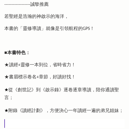
------------------誠摰推薦
若聖經是浩瀚的神啟示的海洋，
本書的「靈修導讀」就像是引領航程的GPS！
■本書特色：
★讀經+靈修一本到位，省時省力！
★書眉標示卷名+章節，好讀好找！
★
從《創世記》到《啟示錄》逐卷逐章導讀，陪你通讀聖
言；
★
附錄《讀經計劃》，方便決心一年讀經一遍的弟兄姐妹；