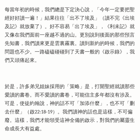
每當年初的時候，我們總是下定決心說，「今年一定要把聖
經好好讀一遍！」結果往往「出不了埃及」（讀不完《出埃
及記》就放棄了）。好不容易「出了埃及」，《利未記》就
又像在我們面前一座越不過的山。更別說到後面的那些預言
先知書，我們讀來更是雲裏霧裏。讀到新約的時候，我們的
問題也不少。一路磕磕碰碰到了天書一般的《啟示錄》，我
們又頭痛起來。
於是，許多弟兄姐妹採用的「策略」是，打開聖經就讀那些
愛讀的書卷。而不愛讀的書卷，可能信主多年都沒有涉及。
可是，使徒約翰說，神的話不可「加添什麼」，也不可「删
去什麼」（啟22:18-19）。我們讀神的話也是這樣，不可偏
廢。這樣，我們才能領受這神全備的啟示，對我們的屬靈生
命成長大有益處。