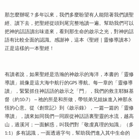
那怎麼辦呢？多年以來，我們多麼盼望有人能陪著我們讀聖
經、讀下去，把聖經從頭到尾完整地讀一遍。幫助我們可以
把神的話語讀出味道來，看到那生命的啟示之光，對神的話
語有比較全面的認識。感謝神，這本《聖經 | 靈修導讀本》
正是這樣的一本聖經！
有讀者說，如果聖經是浩瀚的神啟示的海洋，本書的「靈修
導讀」就像是這大海中航行的GPS 導航。每一章的「靈修導
讀」，緊緊抓住神話語的啟示之「門」，我們的救主耶穌基
督（約10:7） ─ 祂的所是和所做，帶領弟兄姐妹進入神那永
恆的心意。從《創世記》到《啟示錄》，一篇一篇的「靈修
導讀」，讀來如同我們一同跟從神話語裏聖靈的水流，越高
山，過溪河；一面解惑，叫我們對「敬虔真理的知識」（多
1:1）多有認識，一面透過字句，幫助我們進入其中生命的