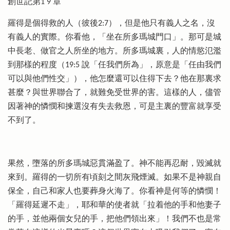
創世記第1 9 章
羅得是個得救的人（彼後2:7），但是他只有義人之名，沒
有義人的實際。你看他，「坐在所多瑪城門口」。那可是城
中長老、做官之人所坐的地方。所多瑪城裏，人的情慾氾濫
到那樣的程度（19:5 說「任我們所為」，原意是「任由我們
可以與他們性交」），他怎麼還可以住得下去？他在那裏求
甚麼？與世界聯合了，就難免受世界的害。這樣的人，儘管
因著神的憐憫和揀選沒有失去救恩，可是主裏的豐富就享受
不到了。
果然，墮落的所多瑪城惡貫滿盈了。神不能再忍耐，毀滅就
來到。羅得的一切所有頃刻之間灰飛煙滅。如果不是神親自
保全，自己和家人也要葬身火海了。你看神是何等的憐憫！
「羅得延遲不走」，耶和華的使者就「拉着他的手和他妻子
的手，並他兩個女兒的手，把他們領出來」！我們不也是常