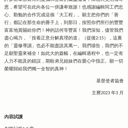
恩，希望可在此向各位一併謙卑致謝！也感謝編輯同工們忠
心、勤勉的合作完成這個「大工程」。願主把你們的「善
行」都記在那生命的冊子上，到那日，按照你們所行的豐豐
富富地賞賜給你們！神的話何等豐富！我們深知，儘管我們
盡心竭力，「按着正意分解真理的道」（提後2:15），這裏
的「靈修導讀」也必不能盡說其萬一。我們禱告，我們的不
足願聖靈來補全！如此大的篇幅，在編輯過程中，也一定有
人力不能及的錯誤，期盼弟兄姐妹們在愛心中指正。願一切
榮耀歸給我們獨一全智的真神！
基督使者協會
主曆2023 年3 月
內容試讀