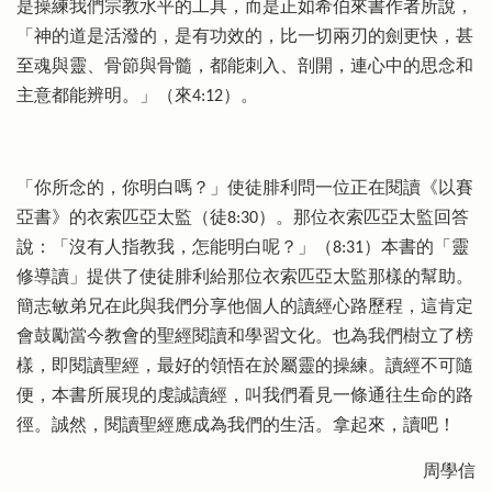
是操練我們宗教水平的工具，而是正如希伯來書作者所說，
「神的道是活潑的，是有功效的，比一切兩刃的劍更快，甚
至魂與靈、骨節與骨髓，都能刺入、剖開，連心中的思念和
主意都能辨明。」（來4:12）。
「你所念的，你明白嗎？」使徒腓利問一位正在閱讀《以賽
亞書》的衣索匹亞太監（徒8:30）。那位衣索匹亞太監回答
說：「沒有人指教我，怎能明白呢？」（8:31）本書的「靈
修導讀」提供了使徒腓利給那位衣索匹亞太監那樣的幫助。
簡志敏弟兄在此與我們分享他個人的讀經心路歷程，這肯定
會鼓勵當今教會的聖經閱讀和學習文化。也為我們樹立了榜
樣，即閱讀聖經，最好的領悟在於屬靈的操練。讀經不可隨
便，本書所展現的虔誠讀經，叫我們看見一條通往生命的路
徑。誠然，閱讀聖經應成為我們的生活。拿起來，讀吧！
周學信