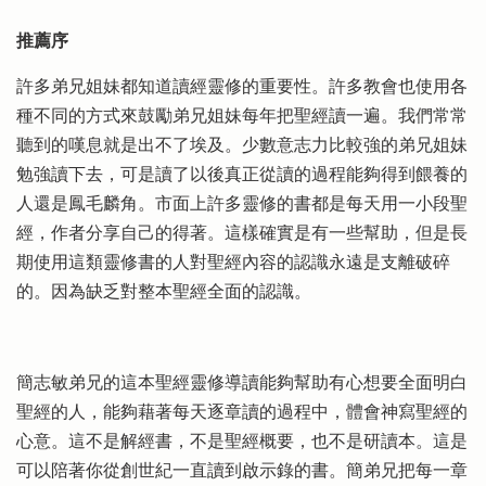
推薦序
許多弟兄姐妹都知道讀經靈修的重要性。許多教會也使用各
種不同的方式來鼓勵弟兄姐妹每年把聖經讀一遍。我們常常
聽到的嘆息就是出不了埃及。少數意志力比較強的弟兄姐妹
勉強讀下去，可是讀了以後真正從讀的過程能夠得到餵養的
人還是鳳毛麟角。市面上許多靈修的書都是每天用一小段聖
經，作者分享自己的得著。這樣確實是有一些幫助，但是長
期使用這類靈修書的人對聖經內容的認識永遠是支離破碎
的。因為缺乏對整本聖經全面的認識。
簡志敏弟兄的這本聖經靈修導讀能夠幫助有心想要全面明白
聖經的人，能夠藉著每天逐章讀的過程中，體會神寫聖經的
心意。這不是解經書，不是聖經概要，也不是研讀本。這是
可以陪著你從創世紀一直讀到啟示錄的書。簡弟兄把每一章