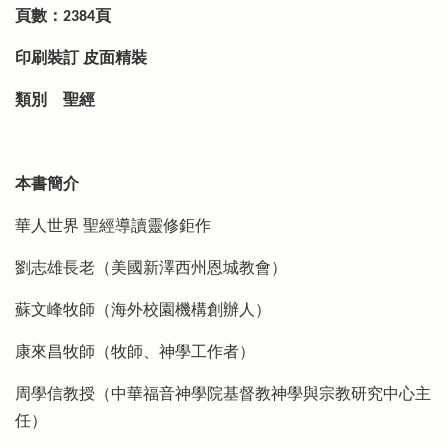
頁數：2384頁
印刷裝訂
皮面精裝
類別
聖經
本書簡介
華人世界 聖經導讀靈修鉅作
劉志雄長老（美國新澤西州恩城教會）
蘇文峰牧師（海外校園機構創辦人）
康來昌牧師（牧師、神學工作者）
周學信教授（中華福音神學院基督教神學與宗教研究中心主
任）