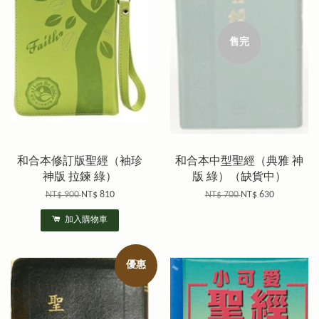
售完
和合本修訂版聖經（袖珍
和合本中型聖經（典雅 神
神版 拉鍊 綠）
版 綠）（缺貨中）
NT$ 900
NT$ 810
NT$ 700
NT$ 630
加入購物車
優惠