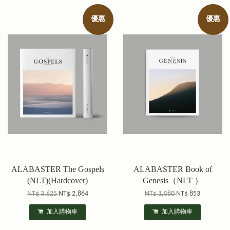
優惠
優惠
ALABASTER The Gospels
ALABASTER Book of
(NLT)(Hardcover)
Genesis（NLT ）
NT$ 3,625
NT$ 2,864
NT$ 1,080
NT$ 853
加入購物車
加入購物車