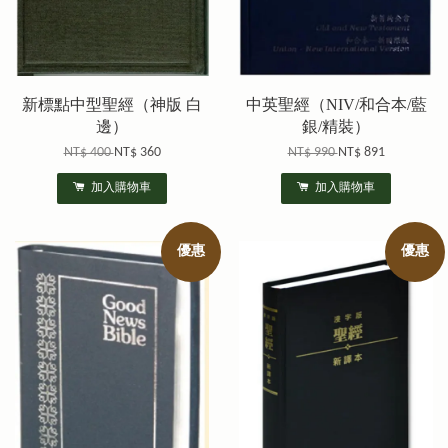
新標點中型聖經（神版 白
中英聖經（NIV/和合本/藍
邊）
銀/精裝）
NT$ 400
NT$ 360
NT$ 990
NT$ 891
加入購物車
加入購物車
優惠
優惠