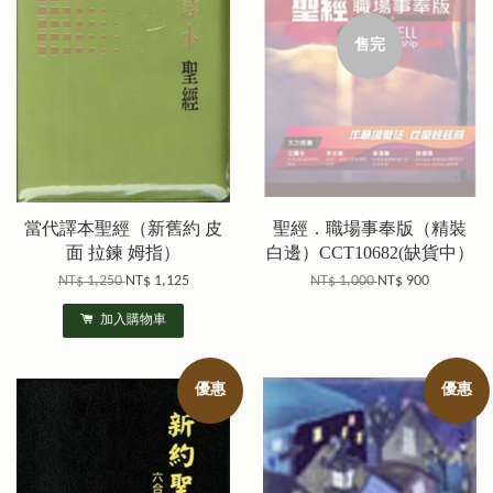
售完
當代譯本聖經（新舊約 皮
聖經．職場事奉版（精裝
面 拉鍊 姆指）
白邊）CCT10682(缺貨中）
NT$ 1,250
NT$ 1,125
NT$ 1,000
NT$ 900
加入購物車
優惠
優惠