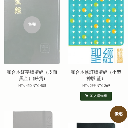
售完
和合本紅字版聖經（皮面
和合本修訂版聖經（小型
黑金）(缺貨)
神版 藍）
NT$ 450
NT$ 405
NT$ 299
NT$ 269
加入購物車
優惠