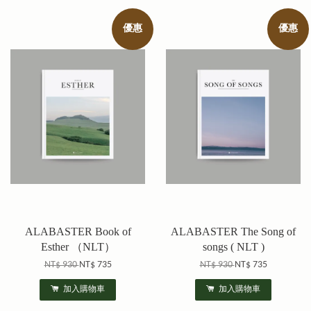
優惠
優惠
ALABASTER Book of
ALABASTER The Song of
Esther （NLT）
songs ( NLT )
NT$ 930
NT$ 735
NT$ 930
NT$ 735
加入購物車
加入購物車