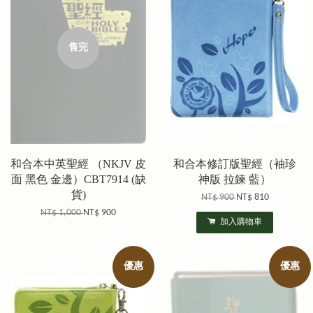
售完
和合本中英聖經 （NKJV 皮
和合本修訂版聖經（袖珍
面 黑色 金邊）CBT7914 (缺
神版 拉鍊 藍）
貨)
NT$ 900
NT$ 810
NT$ 1,000
NT$ 900
加入購物車
優惠
優惠