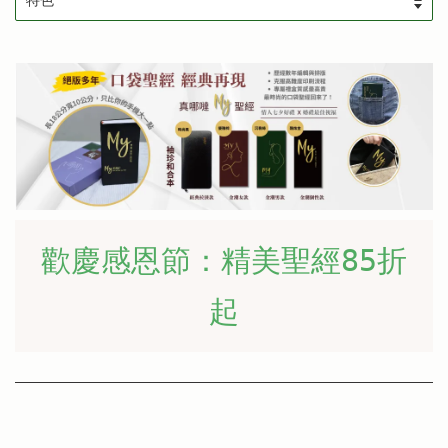
歡慶感恩節：精美聖經85折
起