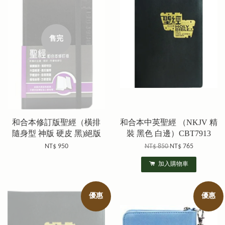
售完
和合本修訂版聖經（橫排
和合本中英聖經 （NKJV 精
隨身型 神版 硬皮 黑)絕版
裝 黑色 白邊）CBT7913
NT$ 950
NT$ 850
NT$ 765
加入購物車
優惠
優惠