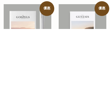
優惠
優惠
ALABASTER The Gospels
ALABASTER Book of
(NLT)(Hardcover)
Genesis（NLT ）
NT$ 3,625
NT$ 2,864
NT$ 1,080
NT$ 853
加入購物車
加入購物車