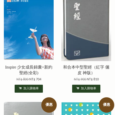
Inspire 少女成長錦囊+新約
和合本中型聖經（紅字 儷
聖經(全彩)
皮 神版）
NT$ 800
NT$ 704
NT$ 900
NT$ 810
加入購物車
加入購物車
優惠
優惠