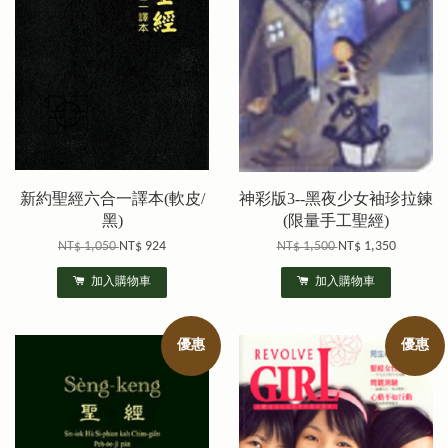
新約聖經六合一譯本(軟皮/
神彩版3--黑夜少女袖珍拉鍊
黑)
(限量手工聖經)
NT$ 1,050
NT$ 924
NT$ 1,500
NT$ 1,350
加入購物車
加入購物車
優惠
優惠