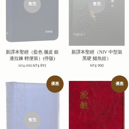
售完
售完
新譯本聖經（藍色 儷皮 銀
新譯本聖經（NIV 中型裝
邊拉鍊 輕便裝）(停版)
黑硬 鱷魚紋）
NT$ 990
NT$ 891
NT$ 900
優惠
優惠
售完