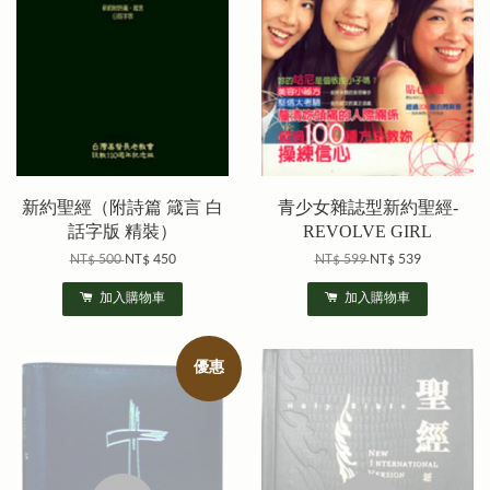
新約聖經（附詩篇 箴言 白
青少女雜誌型新約聖經-
話字版 精裝）
REVOLVE GIRL
NT$ 500
NT$ 450
NT$ 599
NT$ 539
加入購物車
加入購物車
優惠