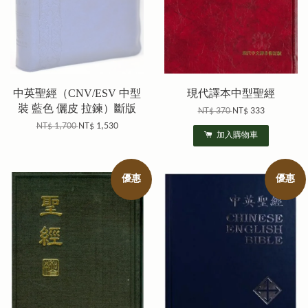
中英聖經（CNV/ESV 中型
現代譯本中型聖經
裝 藍色 儷皮 拉鍊）斷版
NT$ 370
NT$ 333
NT$ 1,700
NT$ 1,530
加入購物車
優惠
優惠