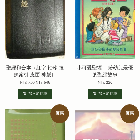
聖經和合本（紅字 袖珍 拉
小可愛聖經 －給幼兒最優
鍊索引 皮面 神版）
的聖經故事
NT$ 720
NT$ 648
NT$ 220
加入購物車
加入購物車
優惠
優惠