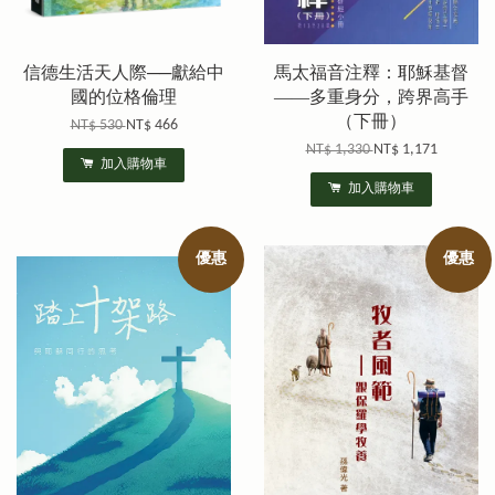
信德生活天人際──獻給中
馬太福音注釋：耶穌基督
國的位格倫理
——多重身分，跨界高手
（下冊）
NT$ 530
NT$ 466
NT$ 1,330
NT$ 1,171
加入購物車
加入購物車
優惠
優惠