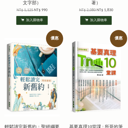
文字部）
著）
NT$ 1,125
NT$ 990
NT$ 2,080
NT$ 1,830
加入購物車
加入購物車
優惠
優惠
輕鬆讀完新舊約：聖經綱要
基要真理10堂課 : 所哥的筆