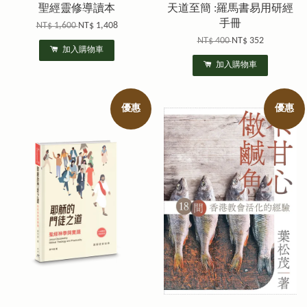
聖經靈修導讀本
天道至簡 :羅馬書易用研經
手冊
NT$ 1,600
NT$ 1,408
NT$ 400
NT$ 352
加入購物車
加入購物車
優惠
優惠