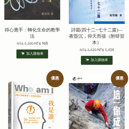
得心應手：轉化生命的教學
詩篇(四十二~七十二篇)—
法
夜昏沉，仰天而禱（附研習
本）
NT$ 1,100
NT$ 968
NT$ 1,620
NT$ 1,426
加入購物車
加入購物車
優惠
優惠