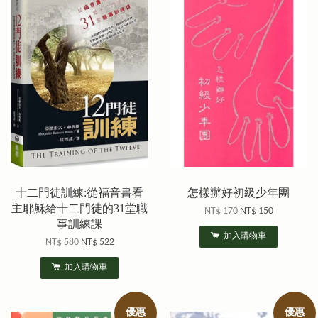
十二門徒訓練:從福音書看
怎樣辦好初級少年團
主耶穌給十二門徒的31堂職
NT$ 170
NT$ 150
事訓練課
加入購物車
NT$ 580
NT$ 522
加入購物車
優惠
優惠