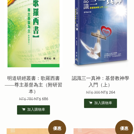
明道研經叢書：歌羅西書
認識三一真神：基督教神學
——尊主基督為主（附研習
入門（上）
本）
NT$ 300
NT$ 264
NT$ 780
NT$ 686
加入購物車
加入購物車
優惠
優惠