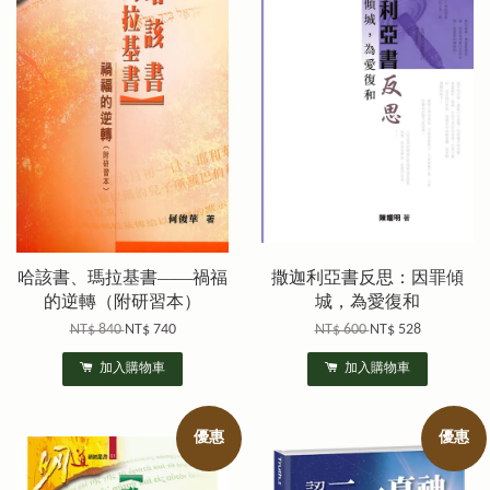
哈該書、瑪拉基書——禍福
撒迦利亞書反思：因罪傾
的逆轉（附研習本）
城，為愛復和
NT$ 840
NT$ 740
NT$ 600
NT$ 528
加入購物車
加入購物車
優惠
優惠