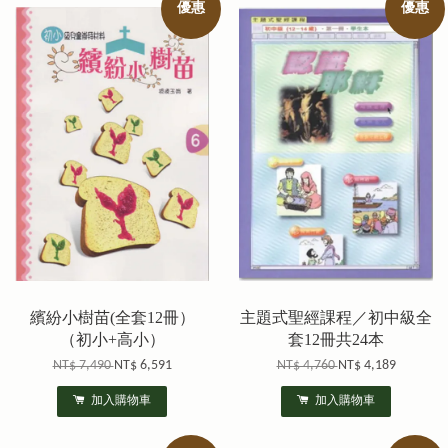
優惠
優惠
繽紛小樹苗(全套12冊）
主題式聖經課程／初中級全
（初小+高小）
套12冊共24本
NT$ 7,490
NT$ 6,591
NT$ 4,760
NT$ 4,189
加入購物車
加入購物車