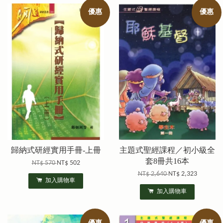
優惠
優惠
歸納式研經實用手冊-上冊
主題式聖經課程／初小級全
套8冊共16本
NT$ 570
NT$ 502
NT$ 2,640
NT$ 2,323
加入購物車
加入購物車