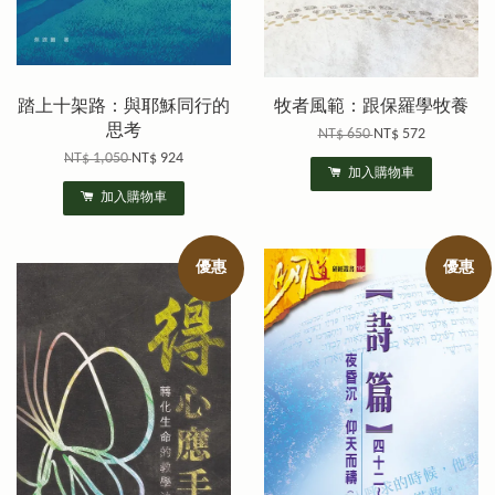
踏上十架路：與耶穌同行的
牧者風範：跟保羅學牧養
思考
NT$ 650
NT$ 572
NT$ 1,050
NT$ 924
加入購物車
加入購物車
優惠
優惠