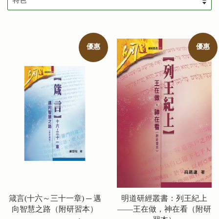
優惠
優惠
箴言(十六～三十一章) ─ 邁
明道研經叢書：列王紀上
向智慧之路（附研習本）
——王在做，神在看（附研