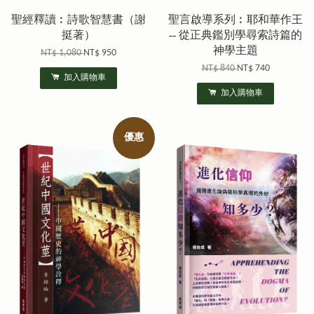
聖經釋讀︰詩歌智慧書（謝
聖言啟導系列︰耶和華作王
挺著）
-- 從正典鑑別學尋索詩篇的
神學主題
NT$ 1,080
NT$ 950
NT$ 840
NT$ 740
加入購物車
加入購物車
優惠