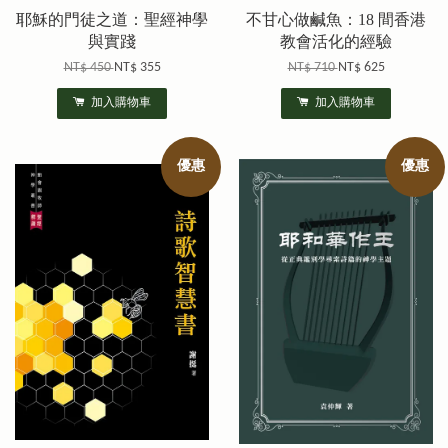
耶穌的門徒之道：聖經神學
不甘心做鹹魚：18 間香港
與實踐
教會活化的經驗
NT$ 450
NT$ 355
NT$ 710
NT$ 625
加入購物車
加入購物車
優惠
優惠