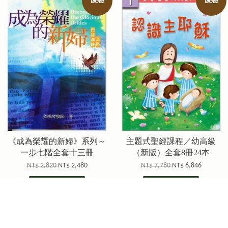
優惠
優惠
《成為榮耀的新婦》系列～
主題式聖經課程／幼高級
一步七階全套十三冊
（新版）全套8冊24本
NT$ 2,820
NT$ 2,480
NT$ 7,780
NT$ 6,846
加入購物車
加入購物車
優惠
優惠