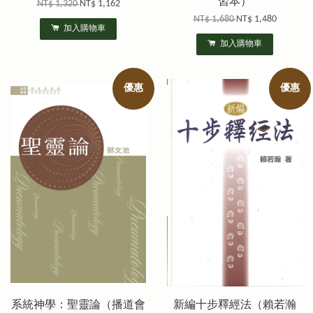
習本）
NT$ 1,320
NT$ 1,162
NT$ 1,680
NT$ 1,480
加入購物車
加入購物車
優惠
優惠
系統神學：聖靈論（播道會
新編十步釋經法（賴若瀚