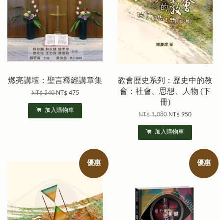
燃亮講壇：聖言釋經講章集
教會歷史系列：歷史中的教
會：社會、思想、人物 (下
NT$ 540
NT$ 475
冊)
加入購物車
NT$ 1,080
NT$ 950
加入購物車
優惠
優惠