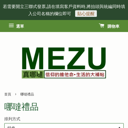
若需要開立三聯式發票,請在填寫客戶資料時,將抬頭與統編同時填
入公司名稱的欄位即可
貼心提醒
選單
購物車
›
首頁
哪噠禮品
哪噠禮品
排列方式