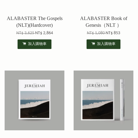
ALABASTER The Gospels
ALABASTER Book of
(NLT)(Hardcover)
Genesis（NLT ）
NT$ 3,625
NT$ 2,864
NT$ 1,080
NT$ 853
加入購物車
加入購物車