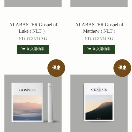
ALABASTER Gospel of
ALABASTER Gospel of
Luke ( NLT ）
Matthew ( NLT )
NT$ 930
NT$ 735
NT$ 930
NT$ 735
加入購物車
加入購物車
優惠
優惠