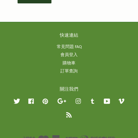
快速連結
常見問題 FAQ
會員登入
購物車
訂單查詢
關注我們
Twitter
Facebook
Pinterest
Google
Instagram
Tumblr
YouTube
Vimeo
RSS
Visa
Master
American
JCB
Diners
Discover