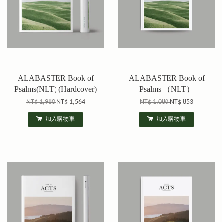
ALABASTER Book of
ALABASTER Book of
Psalms(NLT) (Hardcover)
Psalms （NLT）
NT$ 1,980
NT$ 1,564
NT$ 1,080
NT$ 853
加入購物車
加入購物車