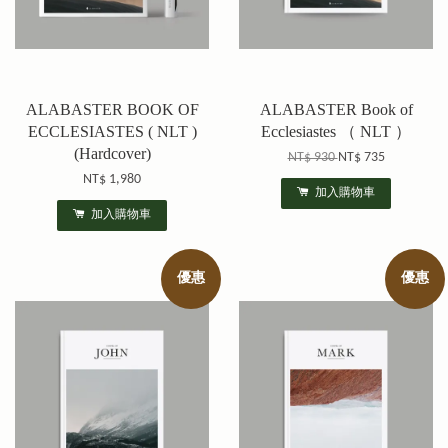
ALABASTER BOOK OF
ALABASTER Book of
ECCLESIASTES ( NLT )
Ecclesiastes （ NLT ）
(Hardcover)
NT$ 930
NT$ 735
NT$ 1,980
加入購物車
加入購物車
優惠
優惠