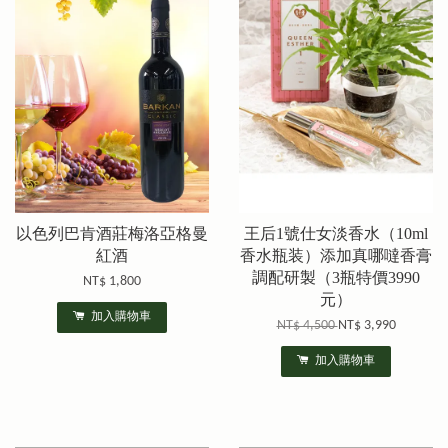
以色列巴肯酒莊梅洛亞格曼
王后1號仕女淡香水（10ml
紅酒
香水瓶装）添加真哪噠香膏
調配研製（3瓶特價3990
NT$ 1,800
元）
加入購物車
NT$ 4,500
NT$ 3,990
加入購物車