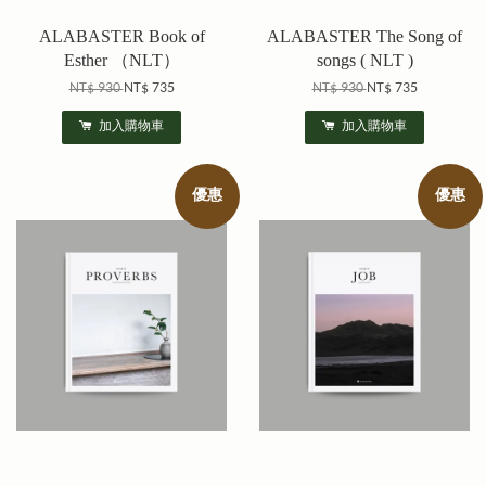
ALABASTER Book of
ALABASTER The Song of
Esther （NLT）
songs ( NLT )
NT$ 930
NT$ 735
NT$ 930
NT$ 735
加入購物車
加入購物車
優惠
優惠