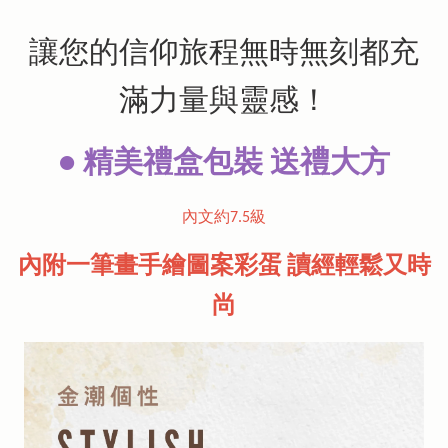
讓您的信仰旅程無時無刻都充
滿力量與靈感！
● 精美禮盒包裝 送禮大方
內文約7.5級
內附一筆畫手繪圖案彩蛋 讀經輕鬆又時
尚