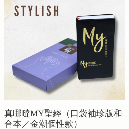
真哪噠MY聖經（口袋袖珍版和
合本／金潮個性款）