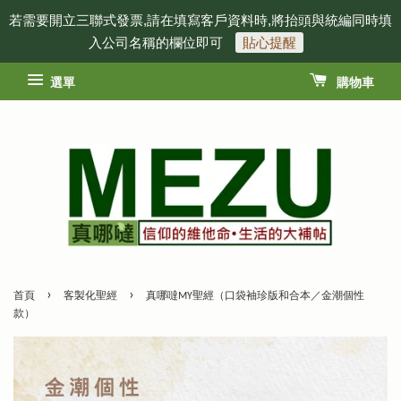
若需要開立三聯式發票,請在填寫客戶資料時,將抬頭與統編同時填
入公司名稱的欄位即可
貼心提醒
選單
購物車
›
›
首頁
客製化聖經
真哪噠MY聖經（口袋袖珍版和合本／金潮個性
款）