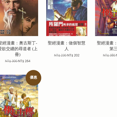
聖經漫畫：奧古斯丁-
聖經漫畫：做個智慧
聖經漫畫
愛欲交纏的尋道者 (上
人
第
冊)
NT$ 230
NT$ 202
NT$ 380
NT$ 300
NT$ 264
優惠