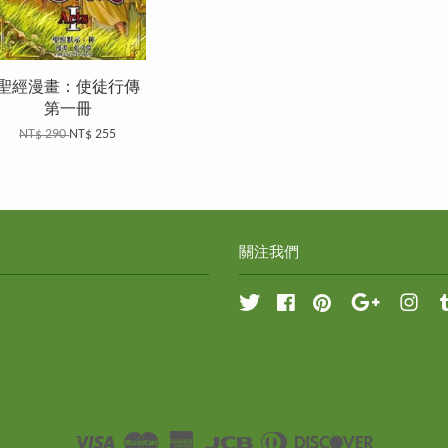
聖經漫畫：使徒行傳
第一冊
NT$ 290
NT$ 255
關注我們
Twitter
Facebook
Pinterest
Google
Inst
Visa
Master
American
JCB
Diners
Discover