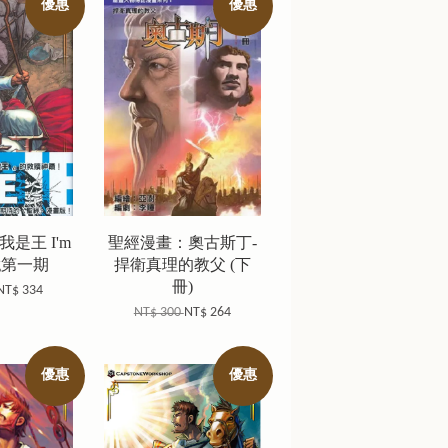
優惠
優惠
是王 I'm
聖經漫畫：奧古斯丁-
ng第一期
捍衛真理的教父 (下
冊)
NT$ 334
NT$ 300
NT$ 264
優惠
優惠