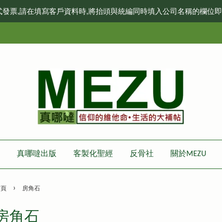
式發票,請在填寫客戶資料時,將抬頭與統編同時填入公司名稱的欄位
真哪噠出版
客製化聖經
反骨社
關於MEZU
›
首頁
房角石
房角石