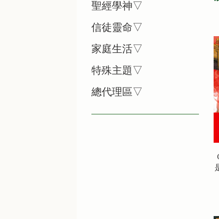
聖經學神▽
信徒靈命▽
家庭生活▽
特殊主題▽
總代理區▽