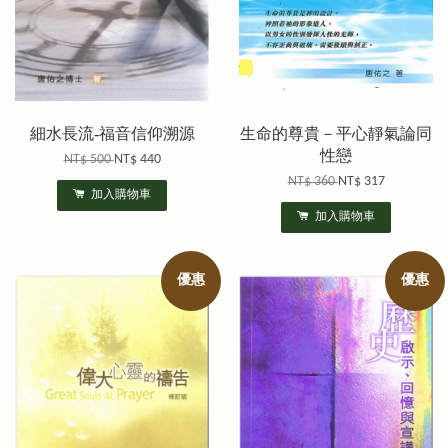
細水長流-福音信仰溯源
生命的尊貴－平心靜氣論同
性戀
NT$ 500
NT$ 440
NT$ 360
NT$ 317
加入購物車
加入購物車
優惠
優惠