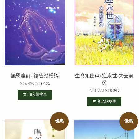
施恩座前--禱告縱橫談
生命組曲(4)-迎永世-大去前
後
NT$ 490
NT$ 431
NT$ 390
NT$ 343
加入購物車
加入購物車
優惠
優惠