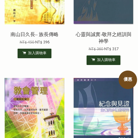
南山日久長– 族長傳略
心靈與誠實-敬拜之經訓與
神學
NT$ 450
NT$ 396
NT$ 360
NT$ 317
加入購物車
加入購物車
優惠