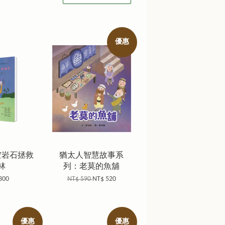
優惠
太空岩石拯救
猶太人智慧故事系
林
列：老莫的魚舖
300
NT$ 590
NT$ 520
優惠
優惠