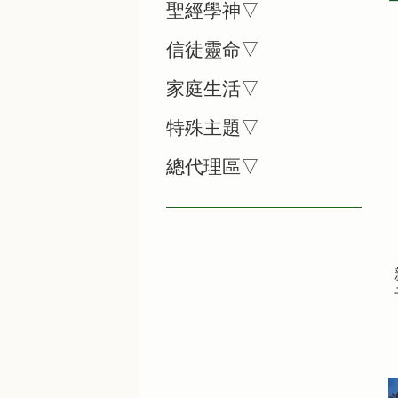
聖經學神▽
信徒靈命▽
家庭生活▽
特殊主題▽
總代理區▽