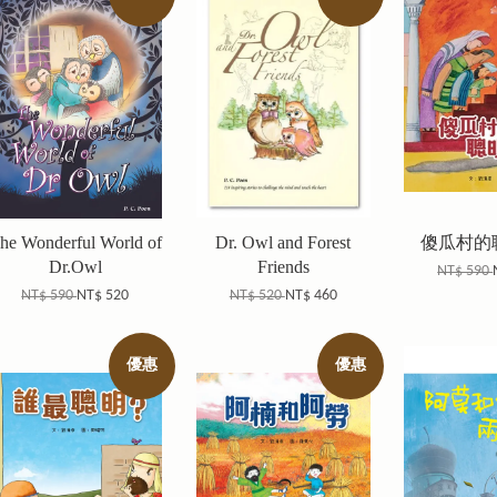
he Wonderful World of
Dr. Owl and Forest
傻瓜村的
Dr.Owl
Friends
NT$ 590
NT$ 590
NT$ 520
NT$ 520
NT$ 460
優惠
優惠