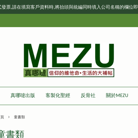
式發票,請在填寫客戶資料時,將抬頭與統編同時填入公司名稱的欄位
真哪噠出版
客製化聖經
反骨社
關於MEZU
›
首頁
童書類
童書類