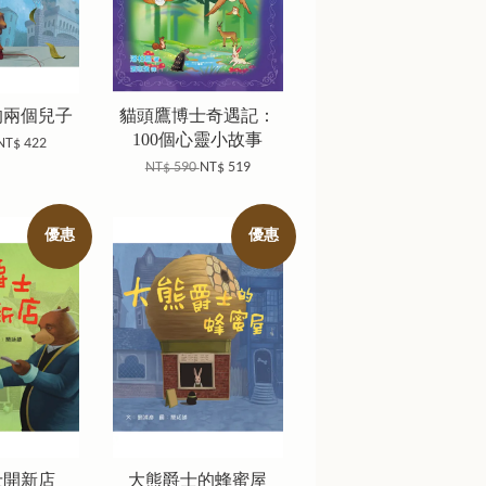
的兩個兒子
貓頭鷹博士奇遇記：
100個心靈小故事
NT$ 422
NT$ 590
NT$ 519
優惠
優惠
士開新店
大熊爵士的蜂蜜屋