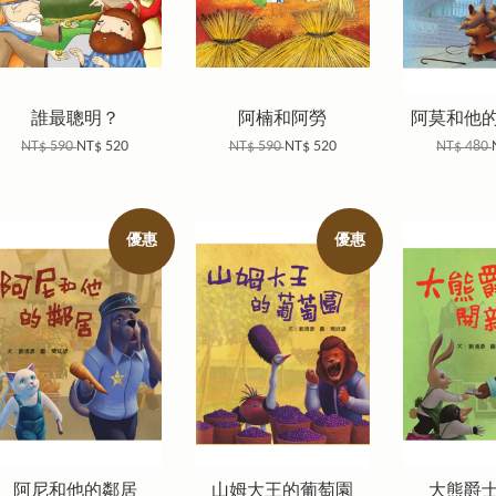
誰最聰明？
阿楠和阿勞
阿莫和他
NT$ 590
NT$ 520
NT$ 590
NT$ 520
NT$ 480
優惠
優惠
阿尼和他的鄰居
山姆大王的葡萄園
大熊爵