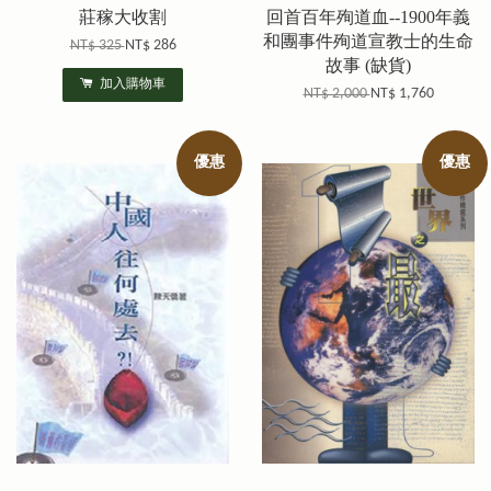
莊稼大收割
回首百年殉道血--1900年義
和團事件殉道宣教士的生命
NT$ 325
NT$ 286
故事 (缺貨)
加入購物車
NT$ 2,000
NT$ 1,760
優惠
優惠