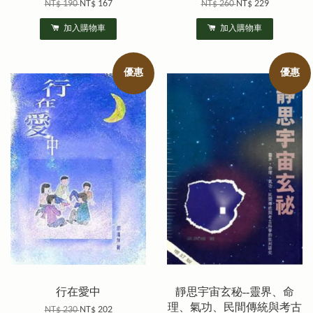
NT$ 190
NT$ 167
NT$ 260
NT$ 229
加入購物車
加入購物車
優惠
優惠
行在愛中
靜思宇宙玄秘--靈界、命
理、氣功、民間傳統與考古
NT$ 230
NT$ 202