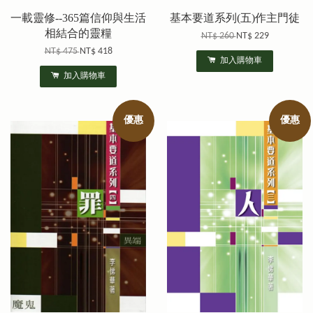
一載靈修--365篇信仰與生活
基本要道系列(五)作主門徒
相結合的靈糧
NT$ 260
NT$ 229
NT$ 475
NT$ 418
加入購物車
加入購物車
優惠
優惠