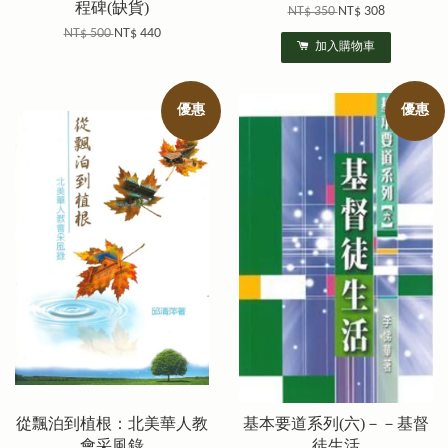
程碑(缺貨)
NT$ 350
NT$ 308
NT$ 500
NT$ 440
加入購物車
優惠
優惠
從飄泊到植根：北美華人教
基本要道系列(六)－－基督
會采風錄
徒生活