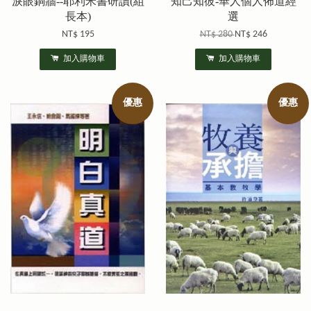
淚眼銅牆--耶利米書研讀(組
知己知彼-華人個人佈道經
長本)
選
NT$ 195
NT$ 280
NT$ 246
加入購物車
加入購物車
優惠
優惠