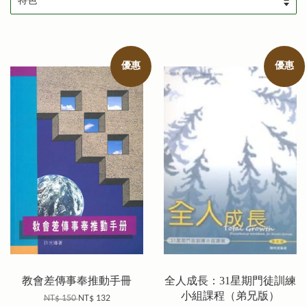
優惠
優惠
教會差傳事奉推動手冊
全人成長：31星期門徒訓練
小組課程（弟兄版）
NT$ 150
NT$ 132