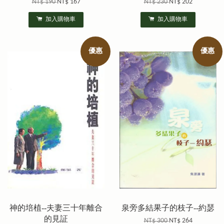
NT$ 190
NT$ 167
NT$ 230
NT$ 202
加入購物車
加入購物車
優惠
優惠
神的培植--夫妻三十年離合
泉旁多結果子的枝子--約瑟
的見証
NT$ 300
NT$ 264