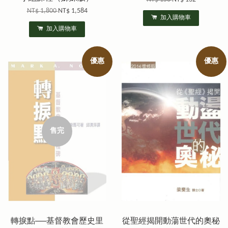
NT$ 1,800
NT$ 1,584
加入購物車
加入購物車
優惠
優惠
售完
轉捩點──基督教會歷史里
從聖經揭開動蕩世代的奧秘