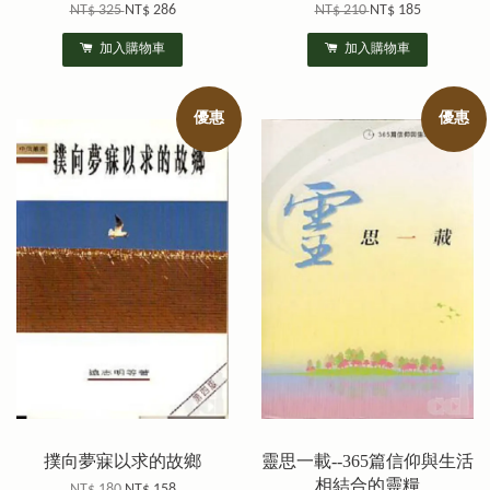
NT$ 325
NT$ 286
NT$ 210
NT$ 185
加入購物車
加入購物車
優惠
優惠
撲向夢寐以求的故鄉
靈思一載--365篇信仰與生活
相結合的靈糧
NT$ 180
NT$ 158