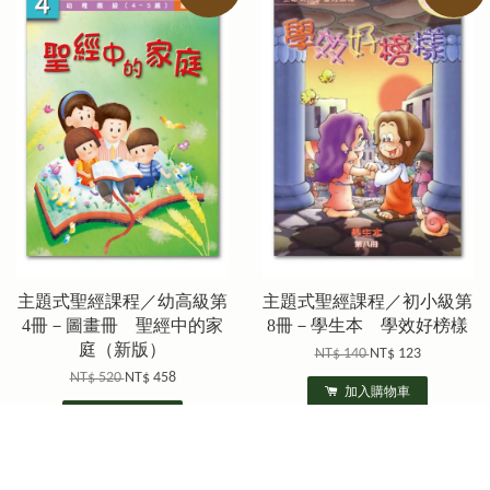
主題式聖經課程／幼高級第
主題式聖經課程／初小級第
4冊－圖畫冊 聖經中的家
8冊－學生本 學效好榜樣
庭（新版）
NT$ 140
NT$ 123
NT$ 520
NT$ 458
加入購物車
加入購物車
優惠
優惠