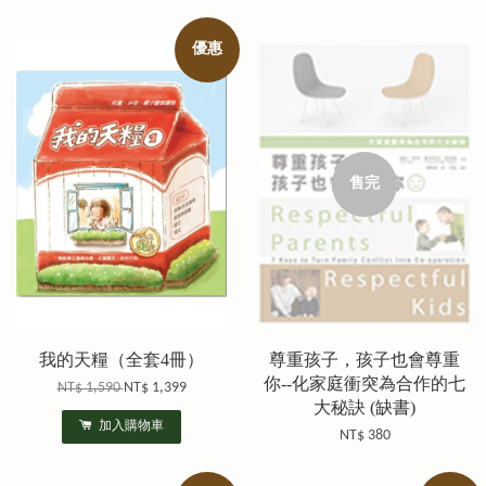
優惠
售完
我的天糧（全套4冊）
尊重孩子，孩子也會尊重
你--化家庭衝突為合作的七
NT$ 1,590
NT$ 1,399
大秘訣 (缺書)
加入購物車
NT$ 380