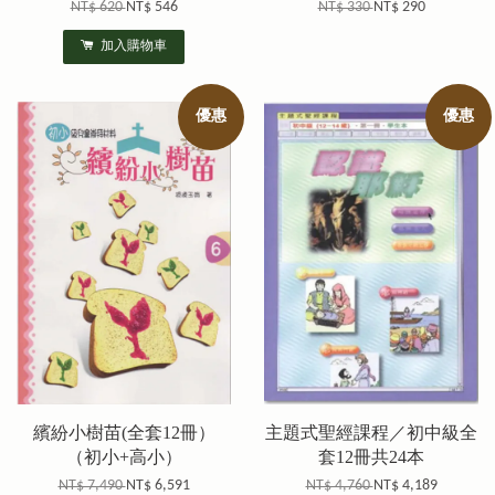
NT$ 620
NT$ 546
NT$ 330
NT$ 290
加入購物車
優惠
優惠
繽紛小樹苗(全套12冊）
主題式聖經課程／初中級全
（初小+高小）
套12冊共24本
NT$ 7,490
NT$ 6,591
NT$ 4,760
NT$ 4,189