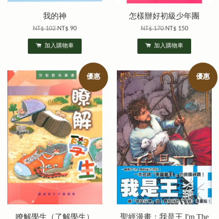
我的神
怎樣辦好初級少年團
NT$ 102
NT$ 90
NT$ 170
NT$ 150
加入購物車
加入購物車
優惠
優惠
瞭解學生（了解學生）
聖經漫畫：我是王 I'm The