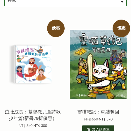
優惠
優惠
茁壯成長：基督教兒童詩歌
靈喵戰記：軍裝奪回
少年篇(新書79折優惠）
NT$ 650
NT$ 570
NT$ 380
NT$ 300
加入購物車