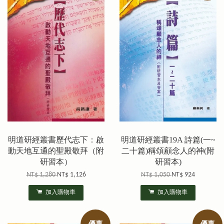
明道研經叢書歷代志下：啟
明道研經叢書19A 詩篇(一~
動天地互通的聖殿敬拜（附
二十篇)稱頌顧念人的神(附
研習本）
研習本)
NT$ 1,280
NT$ 1,126
NT$ 1,050
NT$ 924
加入購物車
加入購物車