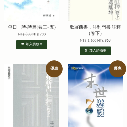
每日一詩-詩篇(卷三~五)
歌羅西書．腓利門書 註釋
（卷下）
NT$ 830
NT$ 730
NT$ 1,100
NT$ 968
加入購物車
加入購物車
優惠
優惠