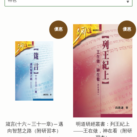
優惠
優惠
箴言(十六～三十一章) ─ 邁
明道研經叢書：列王紀上
向智慧之路（附研習本）
——王在做，神在看（附研