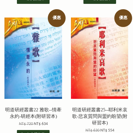
優惠
優惠
明道研經叢書22 雅歌--情牽
明道研經叢書25--耶利米哀
永約-研經本(附研習本)
歌-悲哀質問與盟約盼望(附
研習本)
NT$ 720
NT$ 634
NT$ 630
NT$ 554