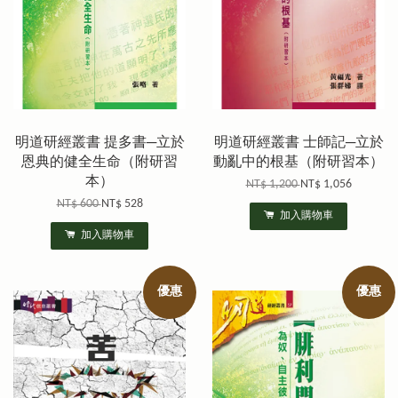
明道研經叢書 提多書─立於
明道研經叢書 士師記─立於
恩典的健全生命（附研習
動亂中的根基（附研習本）
本）
NT$ 1,200
NT$ 1,056
NT$ 600
NT$ 528
加入購物車
加入購物車
優惠
優惠