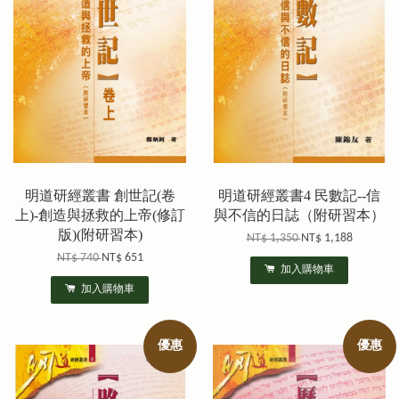
明道研經叢書 創世記(卷
明道研經叢書4 民數記--信
上)-創造與拯救的上帝(修訂
與不信的日誌（附研習本）
版)(附研習本)
NT$ 1,350
NT$ 1,188
NT$ 740
NT$ 651
加入購物車
加入購物車
優惠
優惠