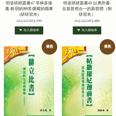
明道研經叢書47 哥林多後
明道研經叢書49 以弗所書-
書-軟弱的神僕‧榮耀的職事
在基督裡合一的新群體（附
(研研習本)
研習本）
NT$ 670
NT$ 590
NT$ 550
NT$ 484
加入購物車
加入購物車
優惠
優惠