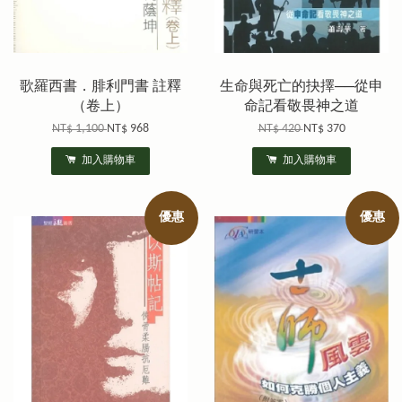
歌羅西書．腓利門書 註釋
生命與死亡的抉擇──從申
（卷上）
命記看敬畏神之道
NT$ 1,100
NT$ 968
NT$ 420
NT$ 370
加入購物車
加入購物車
優惠
優惠