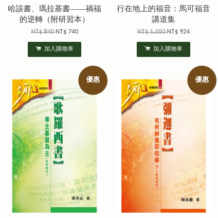
哈該書、瑪拉基書——禍福
行在地上的福音：馬可福音
的逆轉（附研習本）
講道集
NT$ 840
NT$ 740
NT$ 1,050
NT$ 924
加入購物車
加入購物車
優惠
優惠