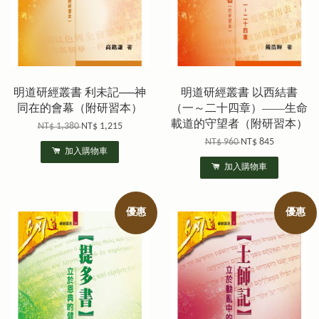
明道研經叢書 利未記──神
明道研經叢書 以西結書
同在的會幕（附研習本）
（一～二十四章）——生命
載道的守望者（附研習本）
NT$ 1,380
NT$ 1,215
NT$ 960
NT$ 845
加入購物車
加入購物車
優惠
優惠