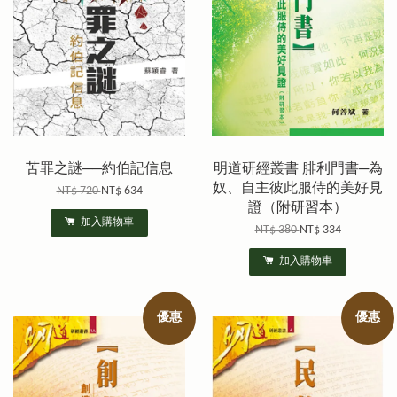
苦罪之謎──約伯記信息
明道研經叢書 腓利門書─為
奴、自主彼此服侍的美好見
NT$ 720
NT$ 634
證（附研習本）
加入購物車
NT$ 380
NT$ 334
加入購物車
優惠
優惠