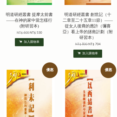
明道研經叢書 提摩太前書
明道研經叢書 創世記（十
——在神的家中當怎樣行
二章至二十五章11節）——
(附研習本)
從女人後裔的應許（彌賽
亞）看上帝的拯救計劃（附
NT$ 600
NT$ 530
研習本）
加入購物車
NT$ 800
NT$ 704
加入購物車
優惠
優惠