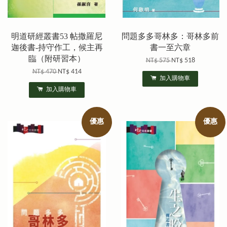
明道研經叢書53 帖撒羅尼
問題多多哥林多：哥林多前
迦後書-持守作工，候主再
書一至六章
臨（附研習本）
NT$ 575
NT$ 518
NT$ 470
NT$ 414
加入購物車
加入購物車
優惠
優惠