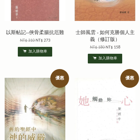
以斯帖記--俠骨柔腸抗厄難
士師風雲 - 如何克勝個人主
義（修訂版）
NT$ 310
NT$ 273
NT$ 180
NT$ 158
加入購物車
加入購物車
優惠
優惠