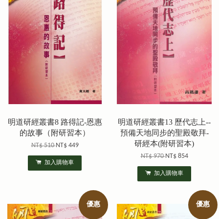
明道研經叢書8 路得記-恩惠
明道研經叢書13 歷代志上--
的故事（附研習本）
預備天地同步的聖殿敬拜-
研經本(附研習本)
NT$ 510
NT$ 449
NT$ 970
NT$ 854
加入購物車
加入購物車
優惠
優惠