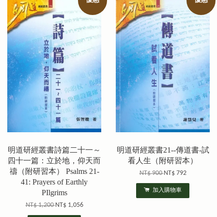
優惠
優惠
明道研經叢書詩篇二十一～
明道研經叢書21--傳道書-試
四十一篇：立於地，仰天而
看人生（附研習本）
禱（附研習本） Psalms 21-
NT$ 900
NT$ 792
41: Prayers of Earthly
加入購物車
PIlgrims
NT$ 1,200
NT$ 1,056