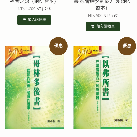
福音之始（附研習本）
書-教會時弊的良方-愛(附研
習本）
NT$ 1,200
NT$ 948
NT$ 900
NT$ 792
加入購物車
加入購物車
優惠
優惠