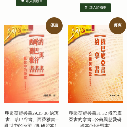
加入購物車
加入購物車
優惠
優惠
明道研經叢書29.35-36 約珥
明道研經叢書31-32 俄巴底
書、哈巴谷書、西番雅書─
亞書約拿書--公義與慈愛研
亂世中的盼望（附研習本）
經本(附研習本)