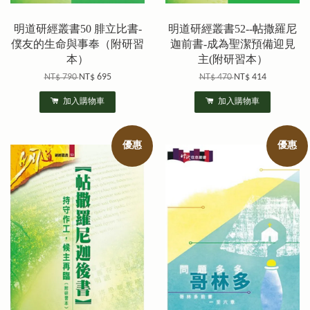
明道研經叢書50 腓立比書-
明道研經叢書52--帖撒羅尼
僕友的生命與事奉（附研習
迦前書-成為聖潔預備迎見
本）
主(附研習本）
NT$ 790
NT$ 695
NT$ 470
NT$ 414
加入購物車
加入購物車
優惠
優惠