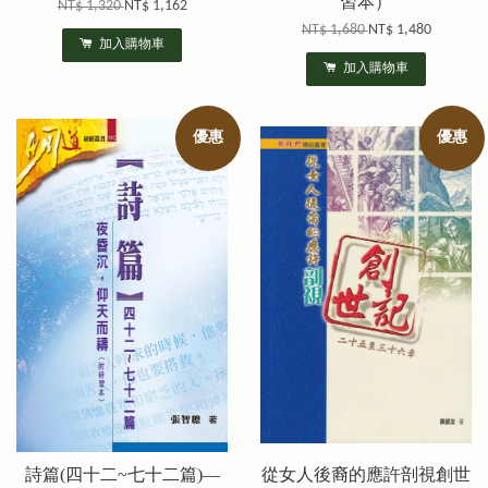
習本）
NT$ 1,320
NT$ 1,162
NT$ 1,680
NT$ 1,480
加入購物車
加入購物車
優惠
優惠
詩篇(四十二~七十二篇)—
從女人後裔的應許剖視創世