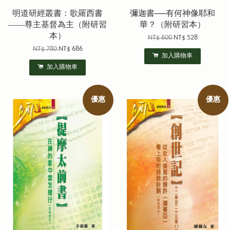
明道研經叢書：歌羅西書
彌迦書──有何神像耶和
——尊主基督為主（附研習
華？（附研習本）
本）
NT$ 600
NT$ 528
NT$ 780
NT$ 686
加入購物車
加入購物車
優惠
優惠