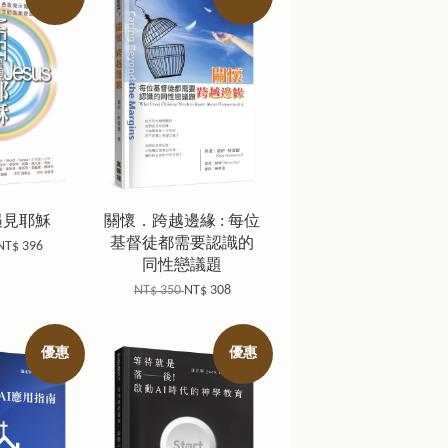
遇見耶穌
關懷．跨越邊緣 : 每位
基督徒都需要認識的
NT$ 396
同性戀議題
NT$ 350
NT$ 308
優惠
優惠