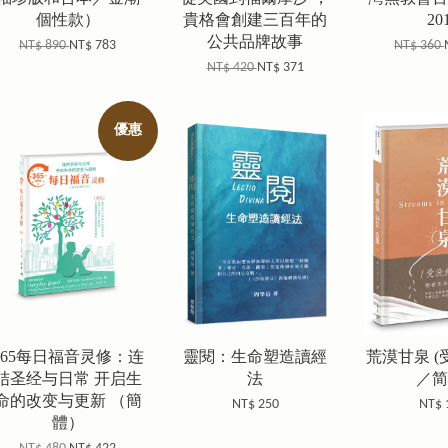
個性款）
貴格會創建三百年的
20
公共品牌故事
NT$ 890
NT$ 783
NT$ 360
NT$ 420
NT$ 371
優惠
365每日福音灵修：连
靈閱：生命塑造讀經
荒漠甘泉 
结圣经与日常 开启生
法
／简
命的改变与更新 （簡
NT$ 250
NT$ 
體）