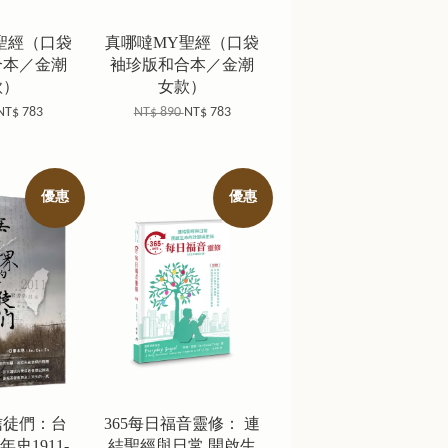
聖經（口袋
真哪噠MY聖經（口袋
合本／金潮
袖珍版和合本／金潮
款）
女款）
NT$ 783
NT$ 890
NT$ 783
優惠
優惠
信徒們：台
365每日福音靈修： 連
史1911-
結聖經與日常 開啟生