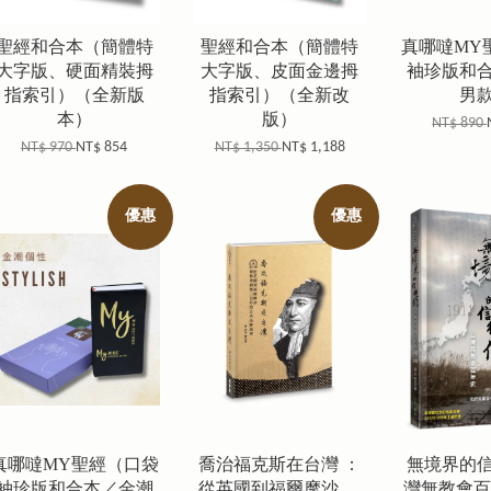
聖經和合本（簡體特
聖經和合本（簡體特
真哪噠MY
大字版、硬面精裝拇
大字版、皮面金邊拇
袖珍版和
指索引）（全新版
指索引）（全新改
男
本）
版）
NT$ 890
NT$ 970
NT$ 854
NT$ 1,350
NT$ 1,188
優惠
優惠
真哪噠MY聖經（口袋
喬治福克斯在台灣 ：
無境界的
袖珍版和合本／金潮
從英國到福爾摩沙 ，
灣無教會百年