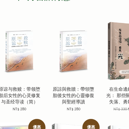
原谅与救赎：带领堕
原諒與救贖：帶領墮
在生命邊
胎后女性的心灵修复
胎後女性的心靈修復
光： 那些
与圣经导读（简）
與聖經導讀
失落、勇
NT$ 280
NT$ 280
NT$ 330
優惠
優惠