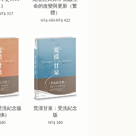
11
命的改變與更新（繁
體）
NT$ 317
NT$ 480
NT$ 422
(受洗紀念版
荒漠甘泉：受洗紀念
体)
版
160
NT$ 160