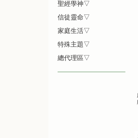
聖經學神▽
信徒靈命▽
家庭生活▽
特殊主題▽
總代理區▽