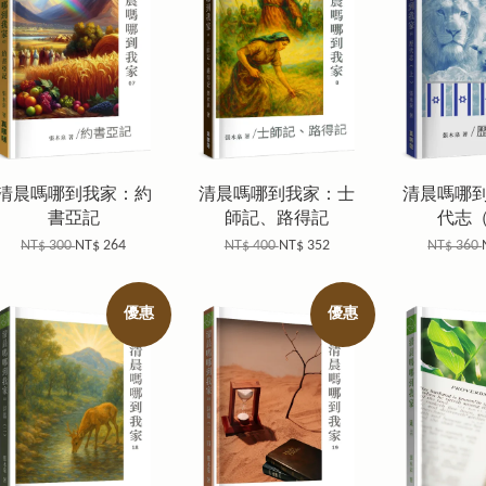
清晨嗎哪到我家：約
清晨嗎哪到我家：士
清晨嗎哪
書亞記
師記、路得記
代志
NT$ 300
NT$ 264
NT$ 400
NT$ 352
NT$ 360
優惠
優惠