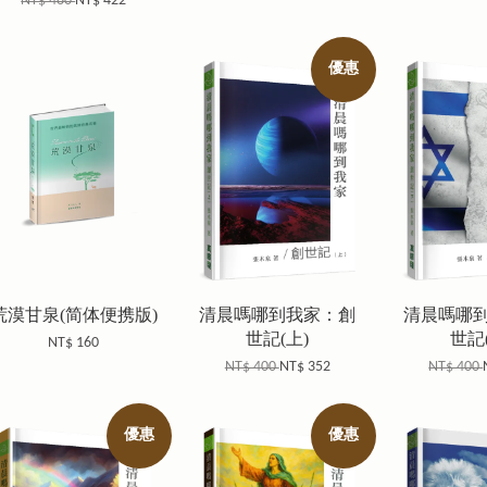
NT$ 480
NT$ 422
優惠
荒漠甘泉(简体便携版)
清晨嗎哪到我家：創
清晨嗎哪
世記(上)
世記
NT$ 160
NT$ 400
NT$ 352
NT$ 400
優惠
優惠