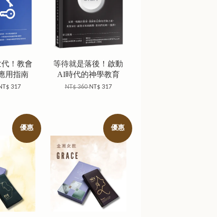
世代！教會
等待就是落後！啟動
I應用指南
AI時代的神學教育
NT$ 317
NT$ 360
NT$ 317
優惠
優惠