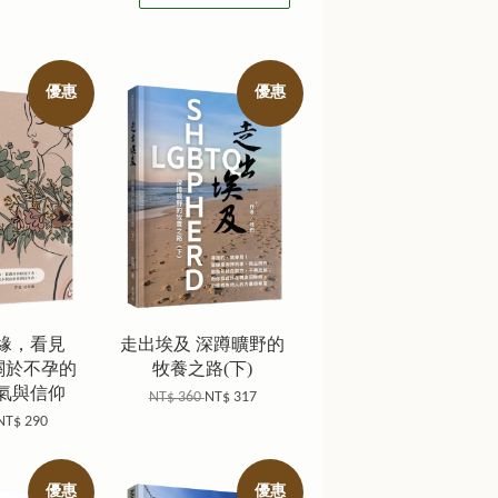
優惠
優惠
緣，看見
走出埃及 深蹲曠野的
關於不孕的
牧養之路(下)
氣與信仰
NT$ 360
NT$ 317
NT$ 290
優惠
優惠