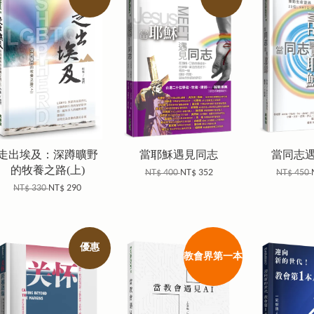
走出埃及：深蹲曠野
當耶穌遇見同志
當同志
的牧養之路(上)
NT$ 400
NT$ 352
NT$ 450
NT$ 330
NT$ 290
優惠
教會界第一本