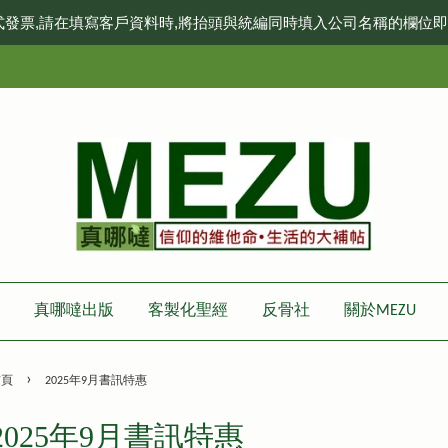
式發票,請在填寫客戶資料時,將抬頭與統編同時填入公司名稱的欄位
真哪噠出版
客製化聖經
反骨社
關於MEZU
›
首頁
2025年9月書訊特惠
2025年9月書訊特惠