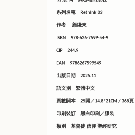
系列名稱
Rethink 03
作者
顧繼東
ISBN
978-626-7599-54-9
CIP
244.9
EAN
9786267599549
出版日期
2025.11
語文別
繁體中文
頁數開本
25開／14.8*21CM / 368頁
印刷裝訂
黑白印刷／膠裝
類別
基督徒 信仰 聖經研究