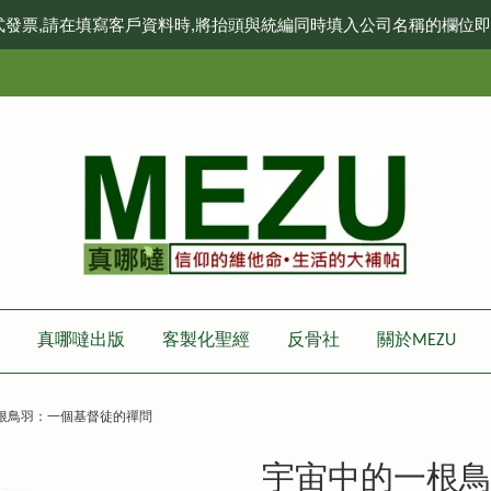
式發票,請在填寫客戶資料時,將抬頭與統編同時填入公司名稱的欄位
真哪噠出版
客製化聖經
反骨社
關於MEZU
根鳥羽：一個基督徒的禪問
宇宙中的一根