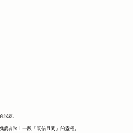
的深處。
領讀者踏上一段「既信且問」的靈程。