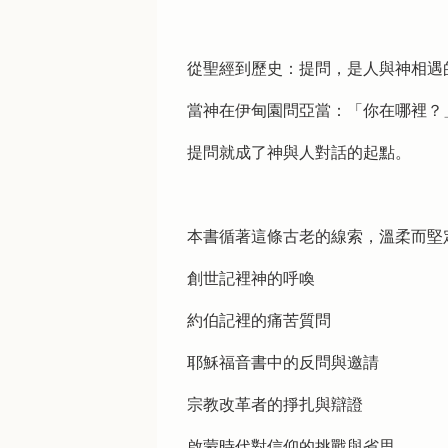
從聖經到歷史：提問，是人與神相遇
當神在伊甸園問亞當：「你在哪裡？
提問就成了神與人對話的起點。
本書循著這條古老的線索，溫柔而堅
創世記裡神的呼喚
約伯記裡的痛苦質問
耶穌福音書中的反問與邀請
宗教改革者的掙扎與辯證
啟蒙時代對信仰的挑戰與省思