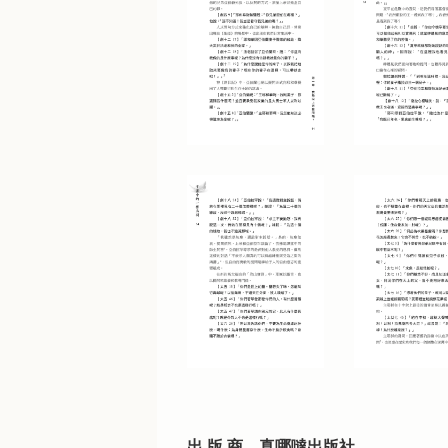
出 版 商
真哪噠出版社