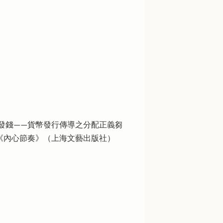
人發錢——貨幣發行傳導之分配正義芻
《內心節奏》（上海文藝出版社）