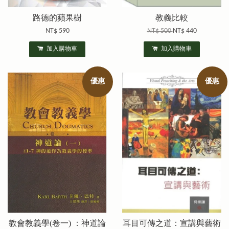
路德的蘋果樹
教義比較
NT$ 590
NT$ 500
NT$ 440
加入購物車
加入購物車
優惠
優惠
教會教義學(卷一) ：神道論
耳目可傳之道：宣講與藝術