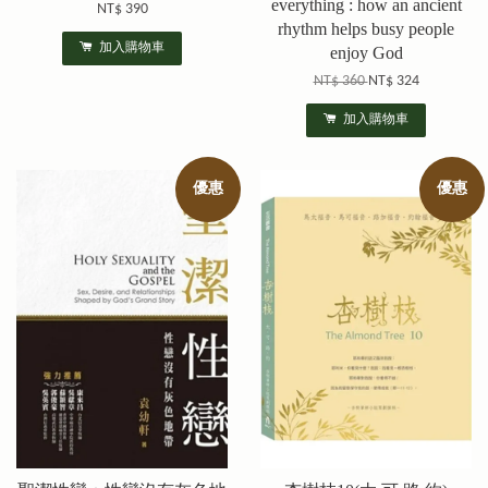
everything : how an ancient
NT$ 390
rhythm helps busy people
加入購物車
enjoy God
NT$ 360
NT$ 324
加入購物車
優惠
優惠