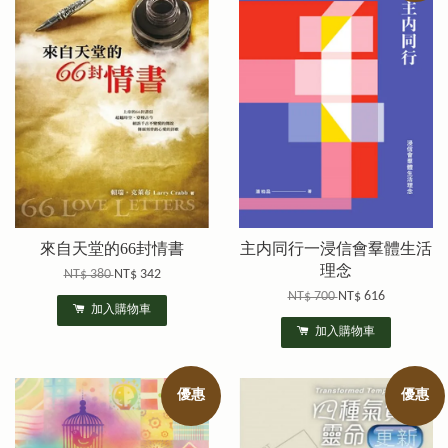
來自天堂的66封情書
主内同行一浸信會羣體生活
理念
NT$ 380
NT$ 342
NT$ 700
NT$ 616
加入購物車
加入購物車
優惠
優惠