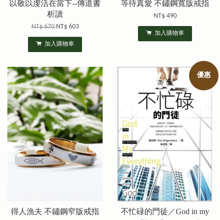
以敬以虔活在當下--傳道書
等待真愛 不鏽鋼寬版戒指
析讀
NT$ 490
NT$ 670
NT$ 603
加入購物車
加入購物車
優惠
得人漁夫 不鏽鋼窄版戒指
不忙碌的門徒／God in my