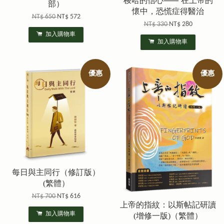
梭哈的信心⸺ 在上帝的
部）
懷中，恐慌症得醫治
NT$ 650
NT$ 572
NT$ 330
NT$ 280
加入購物車
加入購物車
優惠
優惠
每日與主同行（修訂版）
(繁體）
NT$ 700
NT$ 616
上帝的指紋：以斯帖記研讀
加入購物車
(增修一版)（繁體）