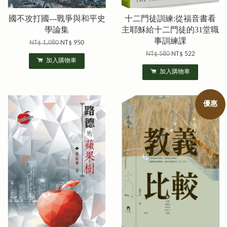
國不攻打國---戰爭與和平史
十二門徒訓練:從福音書看
學論集
主耶穌給十二門徒的31堂職
事訓練課
NT$ 1,080
NT$ 950
NT$ 580
NT$ 522
加入購物車
加入購物車
優惠