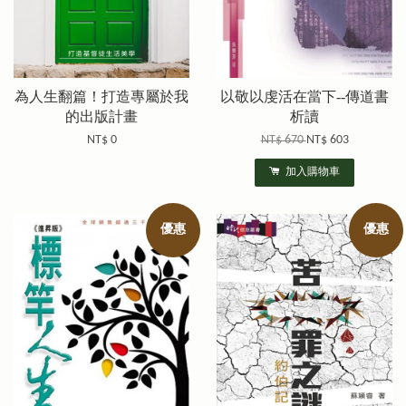
為人生翻篇！打造專屬於我
以敬以虔活在當下--傳道書
的出版計畫
析讀
NT$ 0
NT$ 670
NT$ 603
加入購物車
優惠
優惠