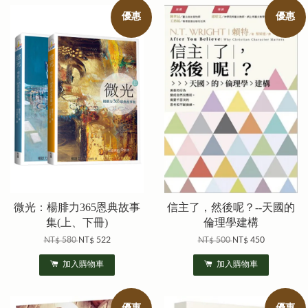
優惠
優惠
微光：楊腓力365恩典故事
信主了，然後呢？--天國的
集(上、下冊)
倫理學建構
NT$ 580
NT$ 522
NT$ 500
NT$ 450
加入購物車
加入購物車