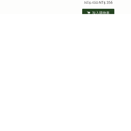
NT$ 450
NT$ 356
加入購物車
優惠
撒但騙術的神聖啟示
清晨嗎哪到我家：啟示錄
NT$ 177
NT$ 420
NT$ 369
加入購物車
加入購物車