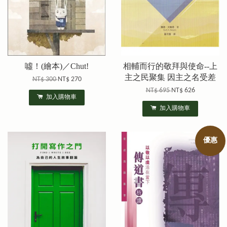
噓！(繪本)／Chut!
相輔而行的敬拜與使命--上
主之民聚集 因主之名受差
NT$ 300
NT$ 270
NT$ 695
NT$ 626
加入購物車
加入購物車
優惠