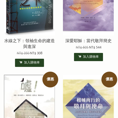
水線之下：領袖生命的建造
深愛耶穌：當代敬拜簡史
與進深
NT$ 605
NT$ 544
NT$ 350
NT$ 308
加入購物車
加入購物車
優惠
優惠