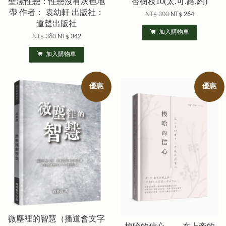
聖潔性戀：性戀沒有灰色地
杏樹枝10(太.可.路.約)
帶 作者： 袁幼軒 出版社：
NT$ 300
NT$ 264
道聲出版社
加入購物車
NT$ 380
NT$ 342
加入購物車
優惠
優惠
微塵裡的智慧（播道會文字