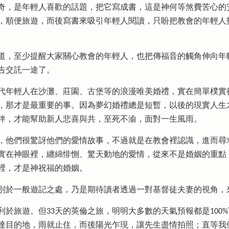
，是年輕人喜歡的話題，把它寫成書，這是神何等煞費苦心的
，順便旅遊，而後寫書來吸引年輕人閱讀，只盼把教會的年輕人
，至少提醒大家關心教會的年輕人，也把傳福音的觸角伸向年
告交託一途了。
年輕人在沙灘、莊園、古堡等的浪漫唯美婚禮，實在簡單樸實
，那才是最重要的事。因為夢幻婚禮總是短暫，以後的現實人生
伴，才能幫助新人悲喜與共，至死不渝，面對一生風雨。
他們很驚訝他們的愛情故事，不過就是在教會裡認識，進而尋
實在神眼裡，纏綿悱惻、驚天動地的愛情，從來不是婚姻的重點
裡，才是神祝福的婚姻。
於一般遊記之處，乃是期待讀者透過一對基督徒夫妻的視角，
旅遊。但33天的英倫之旅，明明大多數的天氣預報都是100
達目的地，雨就止住，而後陽光乍現，讓先生盡情拍照；直等我