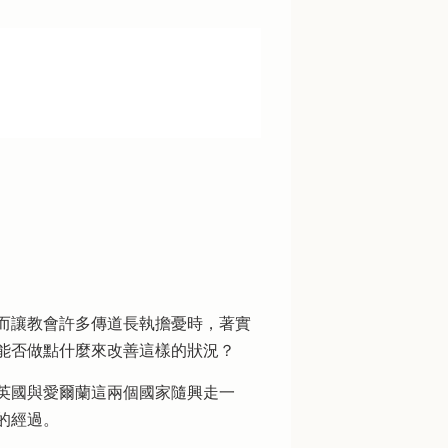
而讓教會許多傳道長執擔憂時，著實
能否做點什麼來改善這樣的狀況？
英國與愛爾蘭這兩個國家隨興走一
的經過。