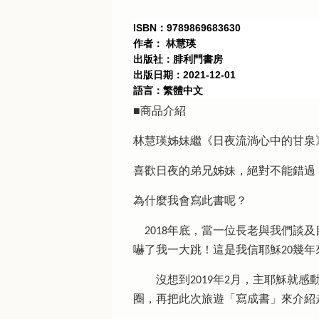
ISBN：9789869683630
作者： 林慧瑛
出版社：腓利門書房
出版日期：2021-12-01
語言：繁體中文
■商品介紹
林慧瑛姊妹繼《日夜流淌心中的甘泉
喜歡日夜的弟兄姊妹，絕對不能錯過
為什麼我會寫此書呢？
2018年底，當一位長老與我們談
嚇了我一大跳！這是我信耶穌20幾
沒想到2019年2月，主耶穌就感
圈，再把此次旅遊「寫成書」來介紹