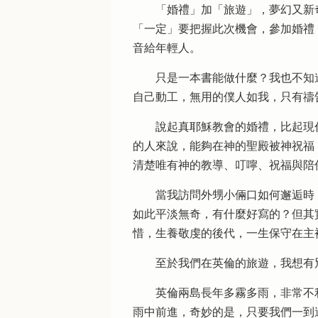
「婚禮」加「旅遊」，夢幻又新奇
「一定」要把握此次機會，參加婚禮
音給年輕人。
只是一本書能做什麼？我也不知道
自己動工，無用的僕人如我，只有禱
說起真耶穌教會的婚禮，比起現代
的人來說，能夠在神的聖殿被神祝福
清楚唯有神的教導、叮嚀、祝福與陪
當我訪問外甥小倆口如何邂逅時，
如此平淡無奇，有什麼好寫的？但其
惜，生養敬虔的後代，一生保守在主
至於我們在英倫的旅遊，我想有別
英倫兩島長年多霧多雨，非常不利於
雨中前進，奇妙的是，只要我們一到