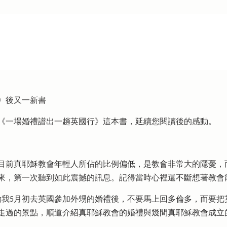
》後又一新書
《一場婚禮譜出一趟英國行》這本書，延續您閱讀後的感動。
及目前真耶穌教會年輕人所佔的比例偏低，是教會非常大的隱憂，
年來，第一次聽到如此震撼的訊息。記得當時心裡還不斷想著教會
動我5月初去英國參加外甥的婚禮後，不要馬上回多倫多，而要把
走過的景點，順道介紹真耶穌教會的婚禮與幾間真耶穌教會成立