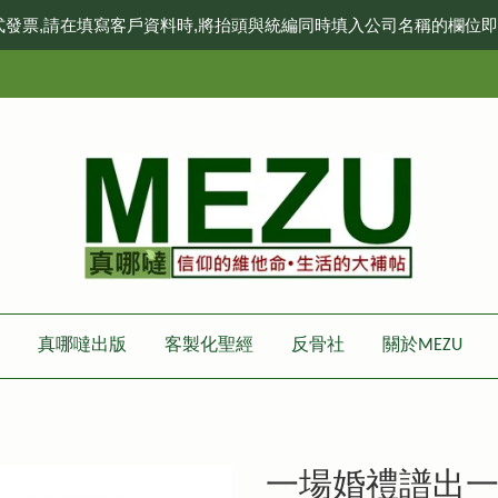
式發票,請在填寫客戶資料時,將抬頭與統編同時填入公司名稱的欄位
真哪噠出版
客製化聖經
反骨社
關於MEZU
一場婚禮譜出