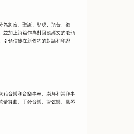
分為將臨、聖誕、顯現、預苦、復
，並加上詩篇作為對回應經文的歌頌
，引領信徒在新舊約的對話和印證
來藉音樂和音樂事奉、崇拜和崇拜事
芭蕾舞曲、手鈴音樂、管弦樂、風琴