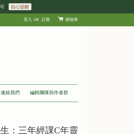
即可
貼心提醒
登入
OR
註冊
購物車
連絡我們
編輯團隊與作者群
生：三年經課C年靈