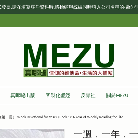
式發票,請在填寫客戶資料時,將抬頭與統編同時填入公司名稱的欄位
真哪噠出版
客製化聖經
反骨社
關於MEZU
otional for Year C(Book 1): A Year of Weekly Reading for Life
一週．一年．一