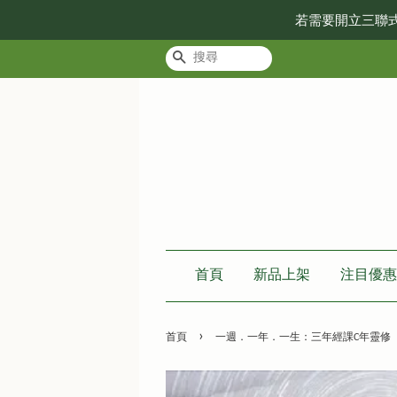
若需要開立三聯
搜尋
首頁
新品上架
注目優惠
›
首頁
一週．一年．一生：三年經課C年靈修（第一冊） Week Dev