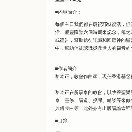
■內容簡介：
每個主日我們都在慶祝耶穌復活，但
活、聖靈降臨六個時期來記念，稱之
或禱告，幫助信徒認識和回應神的聖
中，幫助信徒認識拯救世人的福音的
■作者簡介
黎本正，教會作曲家，現任香港基督
黎本正在所事奉的教會，以牧養聖樂
奉、靈修、講道、授課、輔談等來做
與鋼琴曲等；此外亦有出版講論崇拜
■目錄