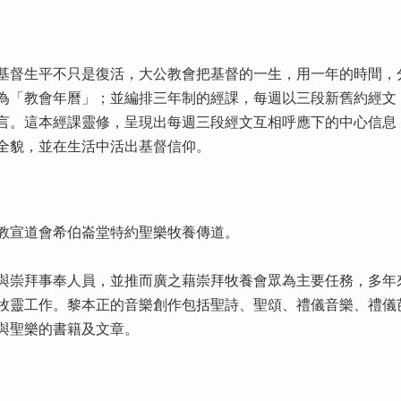
基督生平不只是復活，大公教會把基督的一生，用一年的時間，
為「教會年曆」；並編排三年制的經課，每週以三段新舊約經文
言。這本經課靈修，呈現出每週三段經文互相呼應下的中心信息
全貌，並在生活中活出基督信仰。
教宣道會希伯崙堂特約聖樂牧養傳道。
與崇拜事奉人員，並推而廣之藉崇拜牧養會眾為主要任務，多年
牧靈工作。黎本正的音樂創作包括聖詩、聖頌、禮儀音樂、禮儀
與聖樂的書籍及文章。