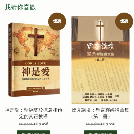
我猜你喜歡
優惠
優惠
神是愛：聖經關於揀選和預
燃亮講壇：聖言釋經講章集
定的真正教導
（第二冊）
NT$ 520
NT$ 458
NT$ 625
NT$ 550