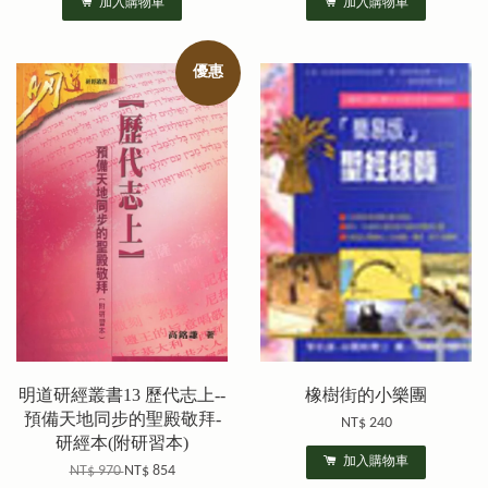
加入購物車
加入購物車
優惠
明道研經叢書13 歷代志上--
橡樹街的小樂團
預備天地同步的聖殿敬拜-
NT$ 240
研經本(附研習本)
加入購物車
NT$ 970
NT$ 854