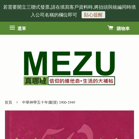
若需要開立三聯式發票,請在填寫客戶資料時,將抬頭與統編同時填
入公司名稱的欄位即可
貼心提醒
選單
購物車
›
首頁
中華神學五十年(斷貨) 1900-1949