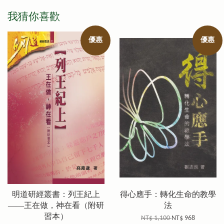
我猜你喜歡
優惠
優惠
明道研經叢書：列王紀上
得心應手：轉化生命的教學
——王在做，神在看（附研
法
習本）
NT$ 1,100
NT$ 968