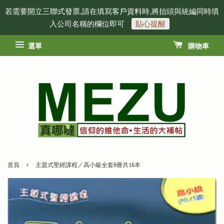
若需要開立三聯式發票,請在填寫客戶資料時,將抬頭與統編同時填
入公司名稱的欄位即可
貼心提醒
選單
購物車
›
首頁
主題式聖經課程／高小級全套8冊共16本