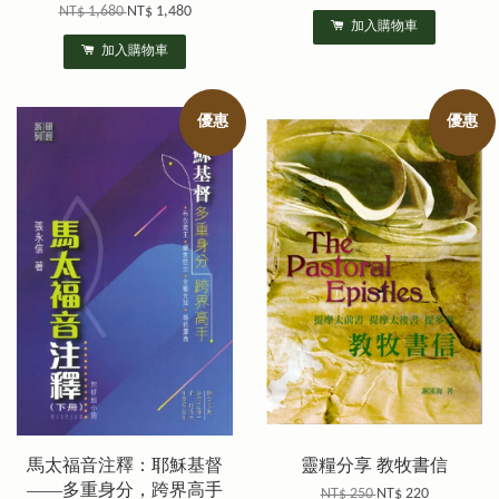
NT$ 1,680
NT$ 1,480
加入購物車
加入購物車
優惠
優惠
馬太福音注釋：耶穌基督
靈糧分享 教牧書信
——多重身分，跨界高手
NT$ 250
NT$ 220