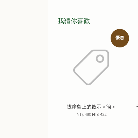
我猜你喜歡
優惠
拔摩島上的啟示＜簡＞
NT$ 480
NT$ 422