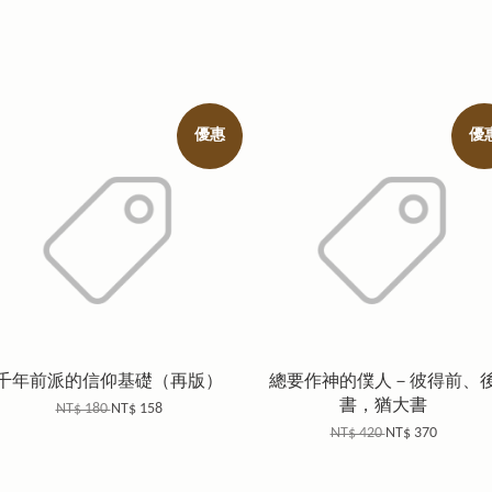
優惠
優
千年前派的信仰基礎（再版）
總要作神的僕人－彼得前、
書，猶大書
NT$ 180
NT$ 158
NT$ 420
NT$ 370