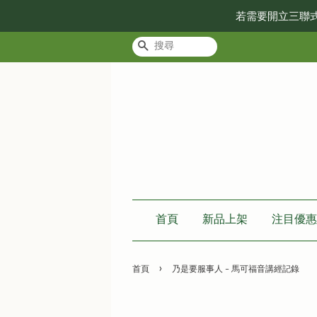
若需要開立三聯
搜尋
首頁
新品上架
注目優惠
›
首頁
乃是要服事人 – 馬可福音講經記錄