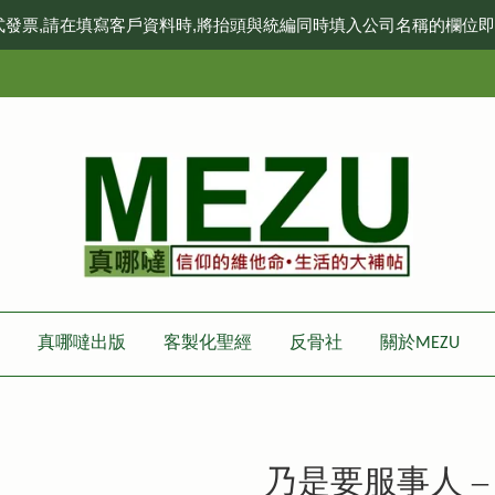
式發票,請在填寫客戶資料時,將抬頭與統編同時填入公司名稱的欄位
真哪噠出版
客製化聖經
反骨社
關於MEZU
乃是要服事人 