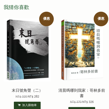
我猜你喜歡
優惠
優惠
末日號角聲（二）
清晨嗎哪到我家：哥林多前
書
NT$ 320
NT$ 282
NT$ 370
NT$ 326
加入購物車