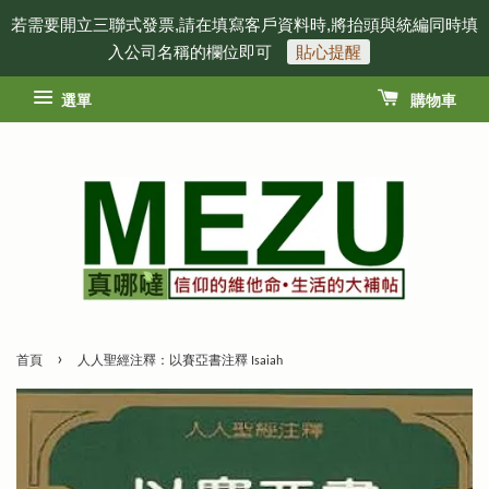
若需要開立三聯式發票,請在填寫客戶資料時,將抬頭與統編同時填
入公司名稱的欄位即可
貼心提醒
選單
購物車
›
首頁
人人聖經注釋：以賽亞書注釋 Isaiah