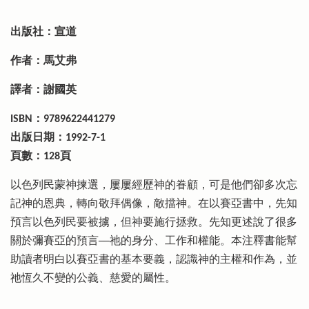
出版社：宣道
作者：馬艾弗
譯者：謝國英
ISBN：9789622441279
出版日期：1992-7-1
頁數：128頁
以色列民蒙神揀選，屢屢經歷神的眷顧，可是他們卻多次忘
記神的恩典，轉向敬拜偶像，敵擋神。在以賽亞書中，先知
預言以色列民要被擄，但神要施行拯救。先知更述說了很多
關於彌賽亞的預言──祂的身分、工作和權能。本注釋書能幫
助讀者明白以賽亞書的基本要義，認識神的主權和作為，並
祂恆久不變的公義、慈愛的屬性。