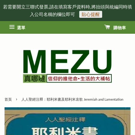
若需要開立三聯式發票,請在填寫客戶資料時,將抬頭與統編同時填
入公司名稱的欄位即可
貼心提醒
選單
購物車
›
首頁
人人聖經注釋：耶利米書及耶利米哀歌 Jeremiah and Lamentation