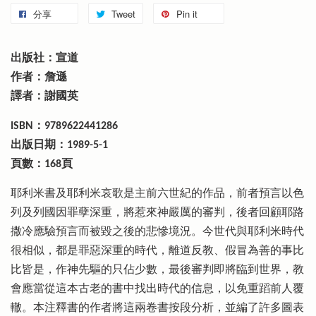
分享
Tweet
Pin it
出版社：宣道
作者：詹遜
譯者：謝國英
ISBN：9789622441286
出版日期：1989-5-1
頁數：168頁
耶利米書及耶利米哀歌是主前六世紀的作品，前者預言以色
列及列國因罪孽深重，將惹來神嚴厲的審判，後者回顧耶路
撒冷應驗預言而被毀之後的悲慘境況。今世代與耶利米時代
很相似，都是罪惡深重的時代，離道反教、假冒為善的事比
比皆是，作神先驅的只佔少數，最後審判即將臨到世界，教
會應當從這本古老的書中找出時代的信息，以免重蹈前人覆
轍。本注釋書的作者將這兩卷書按段分析，並編了許多圖表