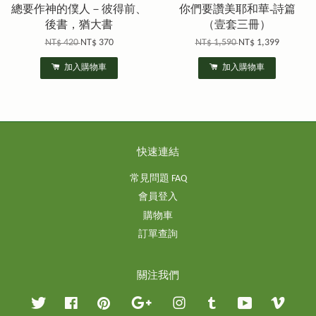
總要作神的僕人－彼得前、
你們要讚美耶和華-詩篇
後書，猶大書
（壹套三冊）
NT$ 420
NT$ 370
NT$ 1,590
NT$ 1,399
加入購物車
加入購物車
快速連結
常見問題 FAQ
會員登入
購物車
訂單查詢
關注我們
Twitter
Facebook
Pinterest
Google
Instagram
Tumblr
YouTube
Vimeo