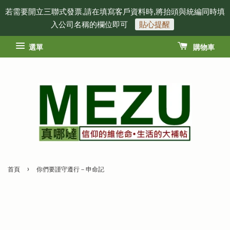
若需要開立三聯式發票,請在填寫客戶資料時,將抬頭與統編同時填
入公司名稱的欄位即可
貼心提醒
選單
購物車
›
首頁
你們要謹守遵行－申命記