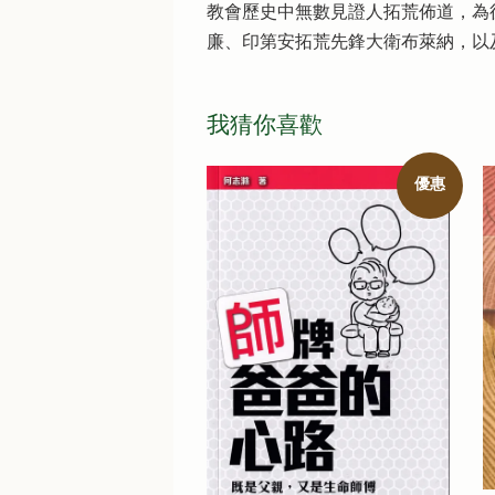
教會歷史中無數見證人拓荒佈道，為
廉、印第安拓荒先鋒大衛布萊納，以
我猜你喜歡
優惠