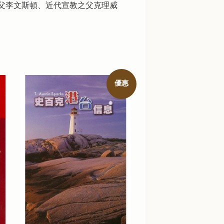
父李文斯頓、近代宣教之父克理威
優惠