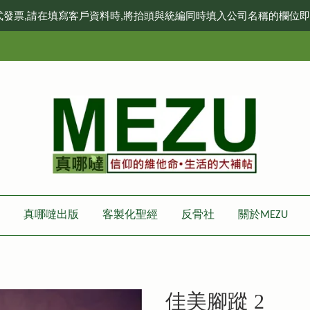
式發票,請在填寫客戶資料時,將抬頭與統編同時填入公司名稱的欄位
真哪噠出版
客製化聖經
反骨社
關於MEZU
佳美腳蹤 2