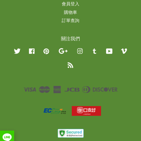
會員登入
購物車
訂單查詢
關注我們
Twitter
Facebook
Pinterest
Google
Instagram
Tumblr
YouTube
Vimeo
RSS
Visa
Master
American
JCB
Diners
Discover
Express
Club