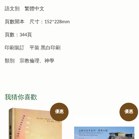
語文別
繁體中文
頁數開本
尺寸：152*228mm
頁數：344頁
印刷裝訂
平裝 黑白印刷
類別
宗教倫理、神學
我猜你喜歡
優惠
優惠