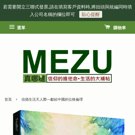
若需要開立三聯式發票,請在填寫客戶資料時,將抬頭與統編同時填
入公司名稱的欄位即可
貼心提醒
選單
購物車
›
首頁
信德生活天人際──獻給中國的位格倫理