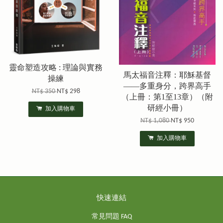
靈命塑造攻略 : 理論與實務
馬太福音注釋：耶穌基督
操練
——多重身分，跨界高手
NT$ 350
NT$ 298
（上冊：第1至13章）（附
研經小冊）
加入購物車
NT$ 1,080
NT$ 950
加入購物車
快速連結
常見問題 FAQ