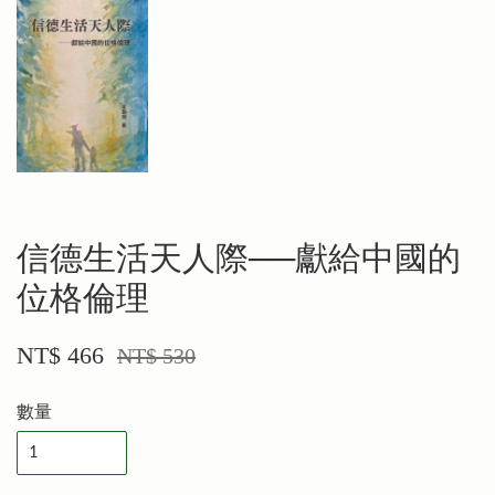
信德生活天人際──獻給中國的
位格倫理
NT$ 466
NT$ 530
數量