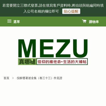
若需要開立三聯式發票,請在填寫客戶資料時,將抬頭與統編同時填
入公司名稱的欄位即可
貼心提醒
選單
購物車
›
首頁
倪柝聲著述全集（卷三十三）作見證