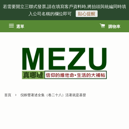
若需要開立三聯式發票,請在填寫客戶資料時,將抬頭與統編同時填
入公司名稱的欄位即可
貼心提醒
選單
購物車
›
首頁
倪柝聲著述全集（卷二十八）活著就是基督