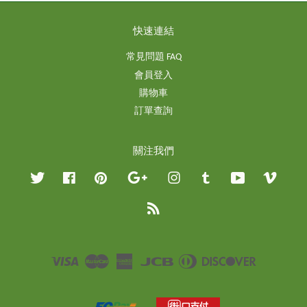
快速連結
常見問題 FAQ
會員登入
購物車
訂單查詢
關注我們
Twitter
Facebook
Pinterest
Google
Instagram
Tumblr
YouTube
Vimeo
RSS
Visa
Master
American
JCB
Diners
Discover
Express
Club