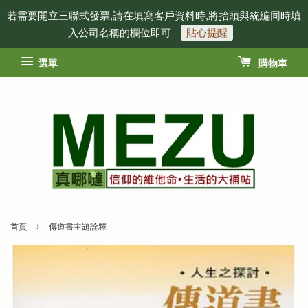
若需要開立三聯式發票,請在填寫客戶資料時,將抬頭與統編同時填
入公司名稱的欄位即可
貼心提醒
選單
購物車
›
首頁
傳道書主題詮釋