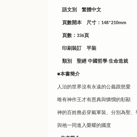
語文別
繁體中文
頁數開本
尺寸：148*210mm
頁數：336頁
印刷裝訂
平裝
類別
聖經 中國哲學 生命造就
■本書簡介
人治的世界沒有永遠的公義跟慈愛
唯有神作王才有恩典與憐憫的彰顯
神的百姓務必穿戴軍裝、分別為聖、
與祂一同進入榮耀的國度