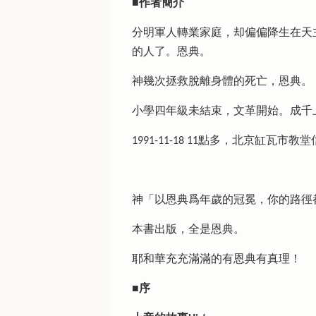
■作者簡介
分明軍人轉業家庭，却偏偏降生在天
的人了。恩典。
神幾次拯救脫離身體的死亡，恩典。
小學四年級未結束，文革開始。成千
1991-11-18 11點多，北京缸瓦市
神「以恩典爲年歲的冠冕，你的路徑都
本書出版，全是恩典。
耶和華充充滿滿的有恩典有真理！
■序