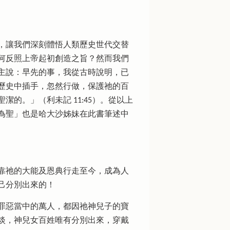
，讓我們深刻體悟人類歷史世代交替
何反照上帝起初創造之旨？然而我們
主說：早先的事，我從古時說明，已
類的歷史中插手，忽然行做，保護祂的百
未記‬ ‭11‬:‭45‬）‭。從以上
為聖」也是哈大沙姊妹在此書筆述中
靠祂的大能及恩典行走至今，成為人
己分別出來的！
罪惡當中的萬人，都因祂神兒子的寶
淡，神兒女百姓唯有分別出來，穿戴