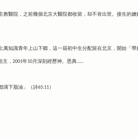
主教醫院，之前幾個北京大醫院都收留，却不肯出世。接生的嬤
上萬知識青年上山下鄉，這一屆初中生分配留在北京，開始「帶
教堂信主，2001年10月深刻經歷神。恩典……
滴下脂油」（詩65:11）