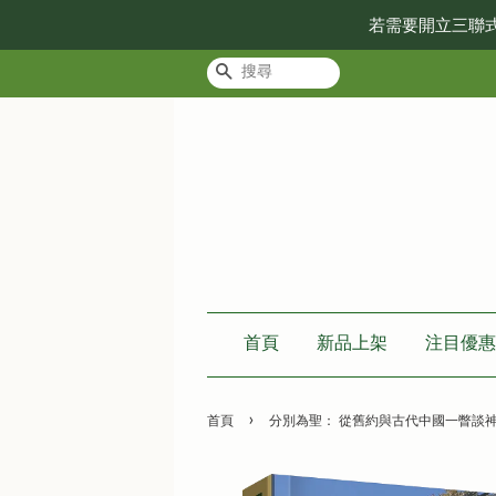
若需要開立三聯
搜尋
首頁
新品上架
注目優惠
›
首頁
分別為聖： 從舊約與古代中國一瞥談神的