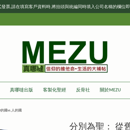
式發票,請在填寫客戶資料時,將抬頭與統編同時填入公司名稱的欄位
真哪噠出版
客製化聖經
反骨社
關於MEZU
國vs.人的國
分別為聖： 從