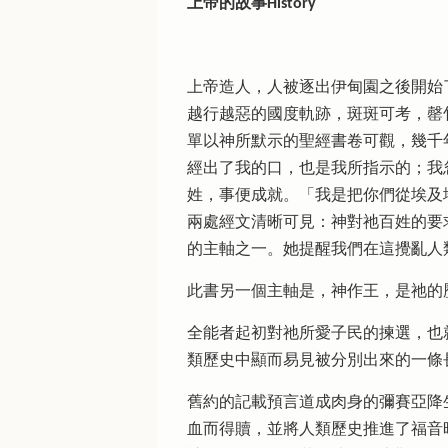
上帝的故事History
上帝造人，人被逐出伊甸園之後開始
越行越惡的國度軌跡，斑斑可考，罄
單以神所默示的聖經書卷可觀，幾千
經出了我的口，也是我所指示的；我忽然
姓，事便成就。「我是把你們從埃及地領
兩處經文清晰可見：神對祂百姓的要
的主軸之一。她提醒我們在這攪亂人類歷史的淤泥中，要在相對聖潔的角
‬‬‬‬‬‬‬‬‬‬‬‬‬‬‬‬‬‬‬‬‬‬‬‬‬‬‬‬‬‬‬‬‬‬‬‬‬‬‬‬‬‬‬‬‬‬‬‬‬‬‬‬‬‬‬‬‬‬‬‬‬‬‬‬‬‬‬‬‬‬‬‬‬‬‬‬‬‬此書另一個
全能者起初對祂所愛子民的揀選，也
類歷史中顯而易見被分別出來的一條
舊約的記載預言道成肉身的彌賽亞降
血而得贖，並將人類歷史推進了福音