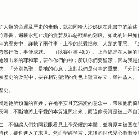
了人類的命運及歷史的走動，就如同哈大沙姊妹在此書中的論述
竹難書，遍載永無止境的貪婪及罪惡殘暴的刻痕。如此的結果如
年的歷史中，詳載了兩件事：上帝的慈愛拯救、人類的罪惡。「
行做，事便成就。」（以賽亞書‬ ‭48‬:‭3‬）。上帝總是在人
出來的耶和華，要作你們的神；所以你們要聖潔，因為我是聖潔的。」（利
求，「分別為聖」是祂的心意，這對我們是何等的重要。「分別
色上豎直站立，榮神益人。‬‬‬‬‬‬‬‬‬‬‬‬‬‬‬‬‬‬‬‬‬‬‬‬‬‬‬‬‬‬‬‬‬‬‬‬‬‬‬‬‬‬‬‬‬
主軸是，神作王，是祂的歷史。
就是祂所預備的百姓，在祂平安且充滿愛的意念中，帶領他們倚
長河，不斷地將上帝愛的本質返照出來，而這條長河是被上帝自
生，不但讓人們如同親眼看見上帝榮耀的本體，並將原本被圈在
時代，卻也進入了末世。然而聖經預言，末後的世代愛心漸漸冷