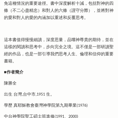
免這種情況的重要途徑。書中深度解析十誡，包括對神的四
條（不二心盡精忠）和對人的六條（謹守分際），並將對神
的愛和對人的愛的內涵加以重述和反覆思考。
這本書值得慢慢細讀，深度思量，品嚐神尊貴的期待，並在
這樣的閱讀和思考中，步向完全之境。這不僅是一部研讀聖
經的作品，也是一部引導我們思考人生、倫理和信仰的重要
書籍。
■作者簡介
陳勝全
出生 台灣,台中市,1951 生。
學歷 真耶穌教會臺灣神學院第九期畢業(1976)
中台神學院聖工碩士班進修(1991、2000)