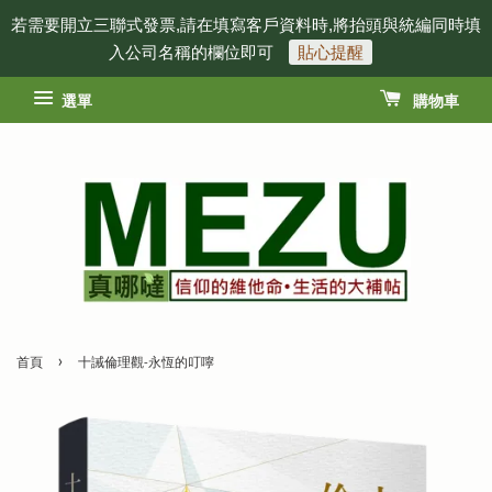
若需要開立三聯式發票,請在填寫客戶資料時,將抬頭與統編同時填
入公司名稱的欄位即可
貼心提醒
選單
購物車
›
首頁
十誡倫理觀-永恆的叮嚀