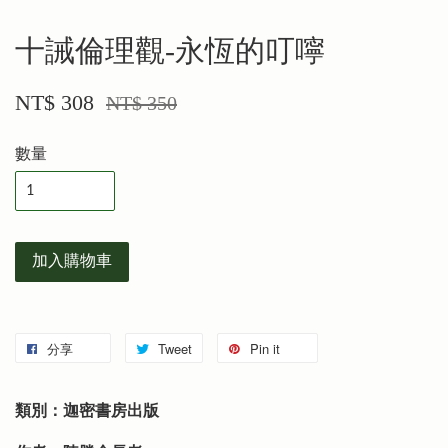
十誡倫理觀-永恆的叮嚀
NT$ 308
NT$ 350
數量
加入購物車
分享
Tweet
Pin it
類別：迦密書房出版