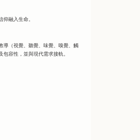
信仰融入生命。
教導（視覺、聽覺、味覺、嗅覺、觸
及包容性，並與現代需求接軌。