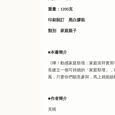
重量：1200克
印刷裝訂
黑白膠裝
類別
    家庭親子
■
本書簡介
《嘩！動感家庭祭壇：家庭崇拜實用
長建立一個可持續的「家庭祭壇」，
風，只要你們願意參與，馬上就能啟
■作者簡介
見晴