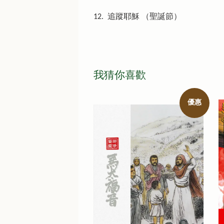
12. 追蹤耶穌 （聖誕節）
我猜你喜歡
優惠