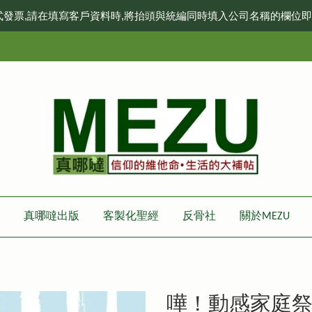
式發票,請在填寫客戶資料時,將抬頭與統編同時填入公司名稱的欄位
真哪噠出版
客製化聖經
反骨社
關於MEZU
嘩！動感家庭