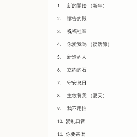
1. 新的開始 （新年）
2. 禱告的殿
3. 祝福社區
4. 你愛我嗎 （復活節）
5. 新造的人
6. 立約的石
7. 守安息日
8. 主牧養我 （夏天）
9. 我不用怕
10. 變亂口音
11. 你要甚麼