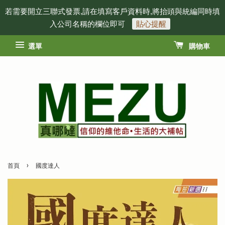
若需要開立三聯式發票,請在填寫客戶資料時,將抬頭與統編同時填
入公司名稱的欄位即可
貼心提醒
選單
購物車
›
首頁
國度達人