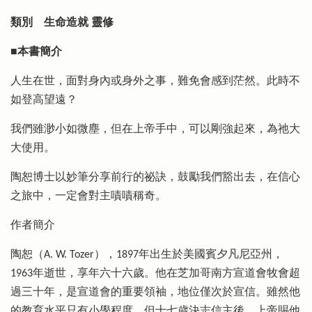
類別
生命造就 靈修
■本書簡介
人生在世，面對身內或身外之事，難免會感到茫然。此時不
如登高望遠？
我們雖渺小如微塵，但在上帝手中，可以剛強起來，為祂大
大使用。
陶恕博士以妙筆分享前行的祕訣，鼓勵我們豁出去，在信心
之旅中，一定會對主嘖嘖稱奇。
作者簡介
陶恕（A. W. Tozer），1897年出生於美國賓夕凡尼亞州，
1963年逝世，享年六十六歲。他在芝加哥南方宣道會牧會超
過三十年，是宣道會的重要領袖，地位僅次於宣信。雖然他
的教育水平只有小學程度，但十七歲決志信主後，上帝賜他