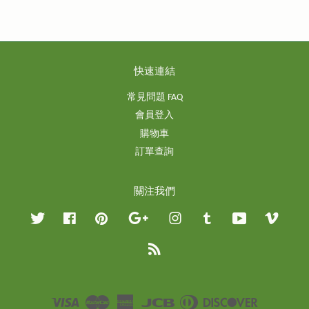
快速連結
常見問題 FAQ
會員登入
購物車
訂單查詢
關注我們
Twitter
Facebook
Pinterest
Google
Instagram
Tumblr
YouTube
Vimeo
RSS
Visa
Master
American
JCB
Diners
Discover