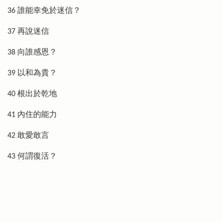
36 誰能幸免於迷信？
37 再說迷信
38 向誰感恩？
39 以和為貴？
40 根出於乾地
41 內住的能力
42 敢愛敢言
43 何謂復活？