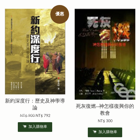
優惠
新約深度行：歷史及神學導
死灰復燃--神怎樣復興你的
論
教會
NT$ 900
NT$ 792
NT$ 300
加入購物車
加入購物車