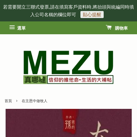
若需要開立三聯式發票,請在填寫客戶資料時,將抬頭與統編同時填
入公司名稱的欄位即可
貼心提醒
選單
購物車
›
首頁
在主恩中做牧人