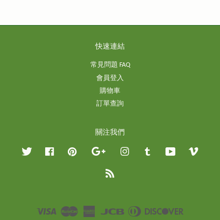
快速連結
常見問題 FAQ
會員登入
購物車
訂單查詢
關注我們
Twitter
Facebook
Pinterest
Google
Instagram
Tumblr
YouTube
Vimeo
RSS
Visa
Master
American
JCB
Diners
Discover