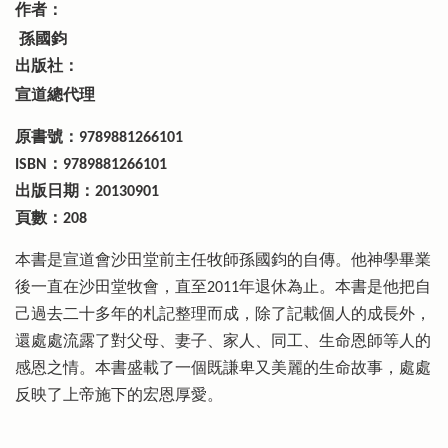
作者：
孫國鈞
出版社：
宣道總代理
原書號：9789881266101
ISBN：9789881266101
出版日期：20130901
頁數：208
本書是宣道會沙田堂前主任牧師孫國鈞的自傳。他神學畢業
後一直在沙田堂牧會，直至2011年退休為止。本書是他把自
己過去二十多年的札記整理而成，除了記載個人的成長外，
還處處流露了對父母、妻子、家人、同工、生命恩師等人的
感恩之情。本書盛載了一個既謙卑又美麗的生命故事，處處
反映了上帝施下的宏恩厚愛。