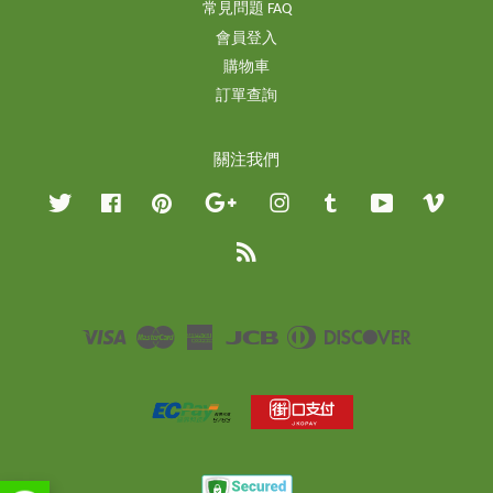
常見問題 FAQ
會員登入
購物車
訂單查詢
關注我們
Twitter
Facebook
Pinterest
Google
Instagram
Tumblr
YouTube
Vimeo
RSS
Visa
Master
American
JCB
Diners
Discover
Express
Club