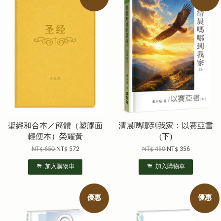
聖經和合本／簡體（塑膠面
清晨嗎哪到我家：以賽亞書
輕便本）榮耀黃
(下)
NT$ 650
NT$ 572
NT$ 450
NT$ 356
加入購物車
加入購物車
優惠
優惠