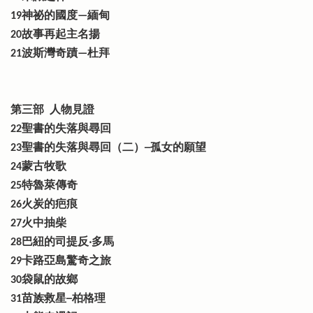
19神祕的國度—緬甸
20故事再起主名揚
21波斯灣奇蹟—杜拜
第三部 人物見證
22聖書的失落與尋回
23聖書的失落與尋回（二）─孤女的願望
24蒙古牧歌
25特魯萊傳奇
26火炭的疤痕
27火中抽柴
28巴紐的司提反‧多馬
29卡路亞島驚奇之旅
30袋鼠的故鄉
31苗族救星─柏格理