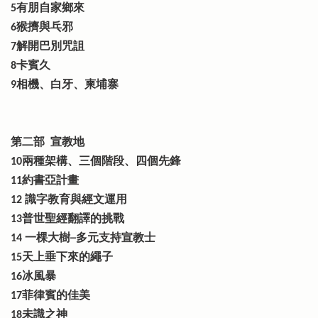
5有朋自家鄉來
6猴擠與乓邪
7解開巴別咒詛
8卡賓久
9相機、白牙、柬埔寨
第二部 宣教地
10兩種架構、三個階段、四個先鋒
11約書亞計畫
12 識字教育與經文運用
13普世聖經翻譯的挑戰
14 一棵大樹─多元支持宣教士
15天上垂下來的繩子
16冰風暴
17菲律賓的佳美
18未識之神