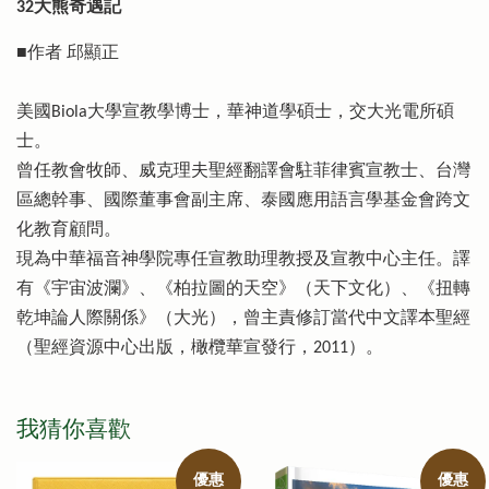
32大熊奇遇記
■作者 邱顯正
美國Biola大學宣教學博士，華神道學碩士，交大光電所碩
士。
曾任教會牧師、威克理夫聖經翻譯會駐菲律賓宣教士、台灣
區總幹事、國際董事會副主席、泰國應用語言學基金會跨文
化教育顧問。
現為中華福音神學院專任宣教助理教授及宣教中心主任。譯
有《宇宙波瀾》、《柏拉圖的天空》（天下文化）、《扭轉
乾坤論人際關係》（大光），曾主責修訂當代中文譯本聖經
（聖經資源中心出版，橄欖華宣發行，2011）。
我猜你喜歡
優惠
優惠