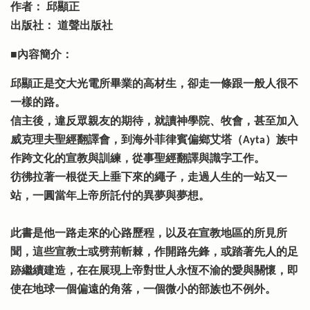
作者： 邱顯正
出版社： 道聲出版社
■內容簡介：
邱顯正是交大光電所畢業的高材生，卻走一條跟一般人很不
一樣的路。
信主後，違反眾親友的期待，就讀神學院、牧會，甚至加入
威克理夫聖經翻譯會，到海外菲律賓偏鄉艾塔（Ayta）族中
作跨文化的宣教與訓練，從事聖經翻譯與識字工作。
彷彿拉著一根從天上垂下來的繩子，走過人生的一站又一
站，一圓當年上帝所託付的異夢與夢想。
此書是他一路走來的心路歷程，以及在宣教地區的所見所
聞，這些宣教士或劈荊斬棘，作開路先鋒，或踏著先人的足
跡繼續建造，在在展現上帝對世人永恆不渝的愛與關懷，即
使在地球一個偏遠的角落，一個微小的部族也不例外。