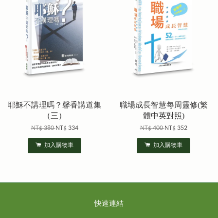
耶穌不講理嗎？馨香講道集
職場成長智慧每周靈修(繁
（三）
體中英對照)
NT$ 380
NT$ 334
NT$ 400
NT$ 352
加入購物車
加入購物車
快速連結