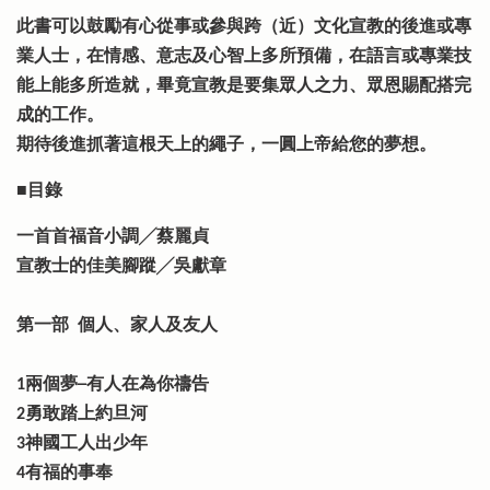
此書可以鼓勵有心從事或參與跨（近）文化宣教的後進或專
業人士，在情感、意志及心智上多所預備，在語言或專業技
能上能多所造就，畢竟宣教是要集眾人之力、眾恩賜配搭完
成的工作。
期待後進抓著這根天上的繩子，一圓上帝給您的夢想。
■目錄
一首首福音小調╱蔡麗貞
宣教士的佳美腳蹤╱吳獻章
第一部 個人、家人及友人
1兩個夢─有人在為你禱告
2勇敢踏上約旦河
3神國工人出少年
4有福的事奉