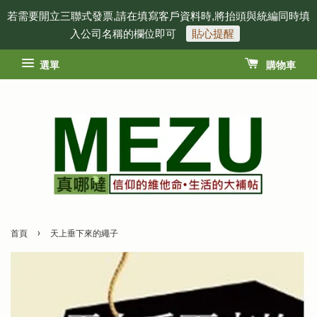
若需要開立三聯式發票,請在填寫客戶資料時,將抬頭與統編同時填
入公司名稱的欄位即可
貼心提醒
選單
購物車
›
首頁
天上垂下來的繩子