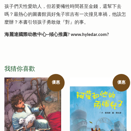
孩子們天性愛助人，但若要犧牲時間甚至金錢，還幫下去
嗎？最熱心的圖書館員好兔子班吉有一次撞見車禍，他該怎
麼辦？本書引領孩子勇敢做『對』的事。
海麗達國際幼教中心─傾心推薦? www.hyledar.com?
我猜你喜歡
優惠
優惠