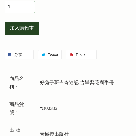
加入購物車
分享
Tweet
Pin it
商品名
好兔子班吉奇遇記 含學習花園手冊
稱：
商品貨
YO00303
號：
出 版
青橄欖出版社