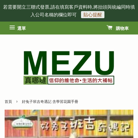
若需要開立三聯式發票,請在填寫客戶資料時,將抬頭與統編同時填
入公司名稱的欄位即可
貼心提醒
選單
購物車
›
首頁
好兔子班吉奇遇記 含學習花園手冊