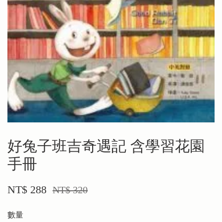
好兔子班吉奇遇記 含學習花園
手冊
NT$ 288
NT$ 320
數量