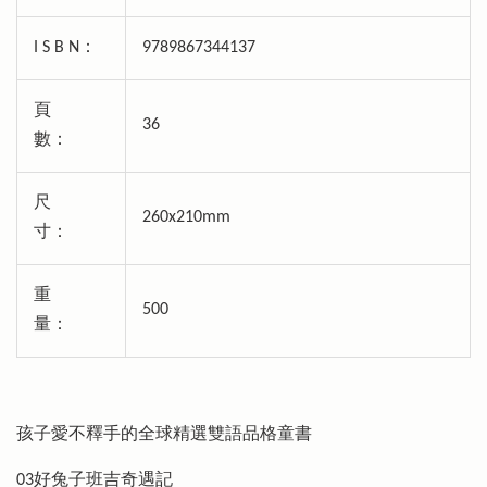
I S B N：
9789867344137
頁
36
數：
尺
260x210mm
寸：
重
500
量：
孩子愛不釋手的全球精選雙語品格童書
03好兔子班吉奇遇記