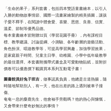
「生命的果子」系列套書，包括四本雙語童書繪本，以引人
入勝的動物故事情節、國際一流畫家繪製的精美插圖，讓孩
子愛不釋手，在閱讀中體會愛、喜樂、恩慈、良善、信實、
溫柔、節制等優秀品德。
每本童書繪本皆附贈32頁《學習花園手冊》，內有課程目
標、教學建議、討論提綱、小測驗、各年齡層的遊藝活動、
角色扮演、唱遊教學等，可提高學習興趣，加強學習效果，
是家庭親子時間、兒童主日學、幼稚園、小學中低年級教學
的最佳選擇。本套書附攜帶式書盒及可愛動物貼紙，並附折
價卷可以優惠價下載購買本系列互動電子書！
圖書館員好兔子班吉
，做事認真負責，他總是古道熱腸，隨
時隨地幫助別人，有一天，他在出差的路上遇到被車子撞
傷、
奄奄一息的麋鹿先生，他會袖手旁觀嗎？他的熱心與慷慨，
又會帶來什麼奇妙無比的事情？