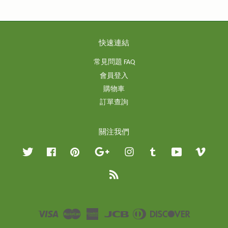
快速連結
常見問題 FAQ
會員登入
購物車
訂單查詢
關注我們
Twitter
Facebook
Pinterest
Google
Instagram
Tumblr
YouTube
Vimeo
RSS
Visa
Master
American
JCB
Diners
Discover
Express
Club