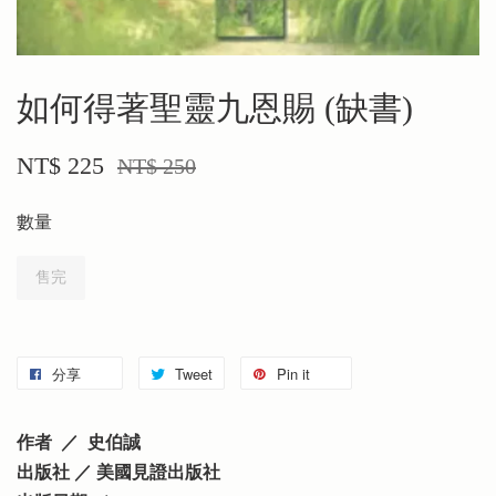
如何得著聖靈九恩賜 (缺書)
NT$ 225
NT$ 250
數量
售完
分享
Tweet
Pin it
作者 ／ 史伯誠
出版社 ／ 美國見證出版社