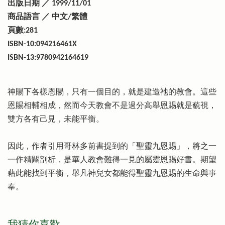
出版日期 ／ 1999/11/01
商品語言 ／ 中文/繁體
頁數:281
ISBN-10:094216461X
ISBN-13:9780942164619
神賜下各樣恩賜，只有一個目的，就是建造祂的教會。這些
恩賜相輔相成，然而今天教會不是過分高舉恩賜就是藐視，
雙方各有己見，未能平衡。
因此，作者引用哥林多前書提到的「聖靈九恩賜」，將之一
一作精闢剖析，是華人教會難得一見的屬靈恩賜好書。期望
藉此能找到平衡，舉凡神兒女都能得聖靈九恩賜的生命與事
奉。
我猜你喜歡