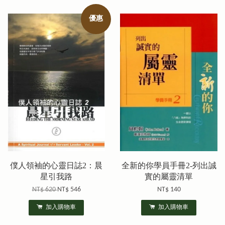
優惠
僕人領袖的心靈日誌2：晨
全新的你學員手冊2-列出誠
星引我路
實的屬靈清單
NT$ 620
NT$ 546
NT$ 140
加入購物車
加入購物車