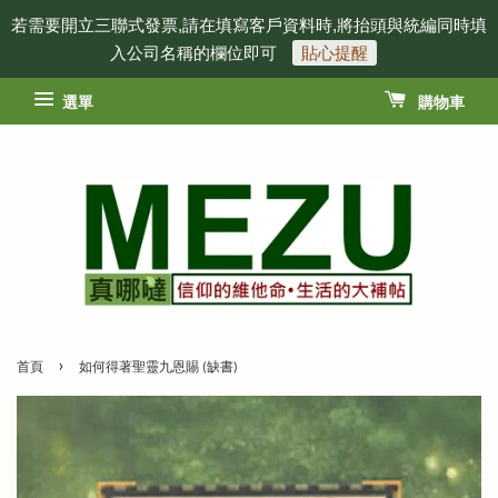
若需要開立三聯式發票,請在填寫客戶資料時,將抬頭與統編同時填
入公司名稱的欄位即可
貼心提醒
選單
購物車
›
首頁
如何得著聖靈九恩賜 (缺書)