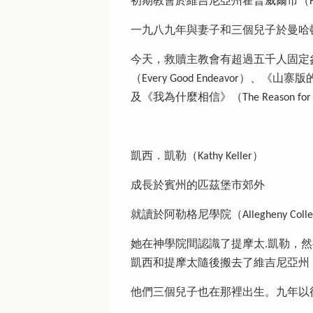
初期教會於維吉尼亞州霍普威爾市（Hopewel
一九八九年與妻子和三個兒子於曼哈頓（Manh
今天，救贖主教會有超過五千人固定
（Every Good Endeavor）、《山寨
及《我為什麼相信》（The Reason 
凱西．凱勒（Kathy Keller）
成長於賓州的匹茲堡市郊外
就讀於阿勒格尼學院（Allegheny
她在神學院間認識了提摩太.凱勒，然
凱西和提摩太隨後搬去了維吉尼亞州，提摩太在那
他們三個兒子也在那裡出生。九年以