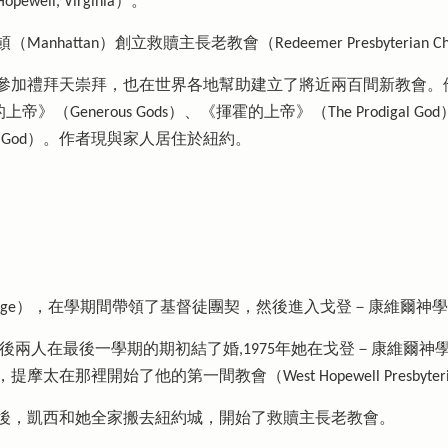
l, Virginia）。
attan）創立救贖主長老教會（Redeemer Presbyterian Ch
參加禮拜天崇拜，也在世界各地幫助建立了將近兩百間新教會。
版的上帝》（Generous Gods）、《揮霍的上帝》（The Prodigal G
for God）。作者現與家人居住於紐約。
 College），在學期間帶領了基督徒團契，然後進入戈登－康維爾神
後兩人在最後一學期的期初結了婚,1975年她在戈登－康維爾
裡開始了他的第一間教會（West Hopewell Presbyterian
後，凱西和她全家搬去紐約城，開始了救贖主長老教會。