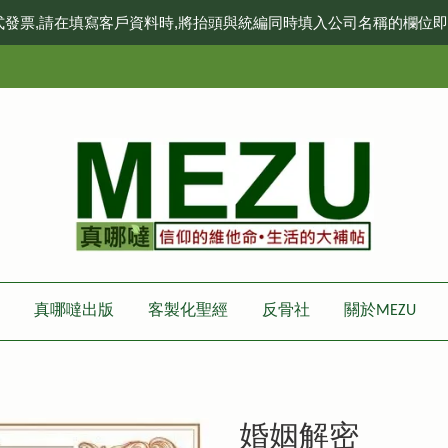
式發票,請在填寫客戶資料時,將抬頭與統編同時填入公司名稱的欄位
真哪噠出版
客製化聖經
反骨社
關於MEZU
婚姻解密