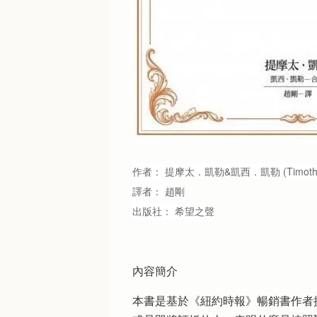
作者：
提摩太．凱勒&凱西．凱勒
(Timoth
譯者：
趙剛
出版社：
希望之聲
內容簡介
本書是基於《紐約時報》暢銷書作者