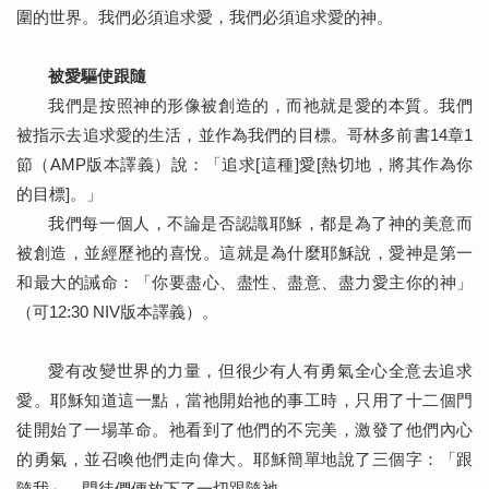
圍的世界。我們必須追求愛，我們必須追求愛的神。
被愛驅使跟隨
我們是按照神的形像被創造的，而祂就是愛的本質。我們
被指示去追求愛的生活，並作為我們的目標。哥林多前書14章1
節（AMP版本譯義）說：「追求[這種]愛[熱切地，將其作為你
的目標]。」
我們每一個人，不論是否認識耶穌，都是為了神的美意而
被創造，並經歷祂的喜悅。這就是為什麼耶穌說，愛神是第一
和最大的誡命：「你要盡心、盡性、盡意、盡力愛主你的神」
（可12:30 NIV版本譯義）。
愛有改變世界的力量，但很少有人有勇氣全心全意去追求
愛。耶穌知道這一點，當祂開始祂的事工時，只用了十二個門
徒開始了一場革命。祂看到了他們的不完美，激發了他們內心
的勇氣，並召喚他們走向偉大。耶穌簡單地說了三個字：「跟
隨我」，門徒們便放下了一切跟隨祂。