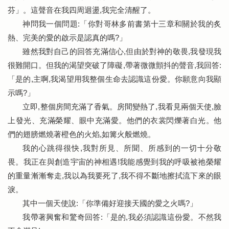
芬」。這聲音在我四周迴盪,我完全清醒了。
神問我一個問題:「你對哥林多前書第十三章和關於我的炙
熱、完美的愛的啟示是認真的嗎?」
雖然我對自己的回答充滿信心,但由於對神的敬畏,我發現我
很難開口。但我的渴望突破了障礙,帶著微微顫抖的聲音,我回答:
「是的,主啊,我渴望用我整個生命去認識這份愛。你願意向我顯
示嗎?」
立即,整個房間充滿了香氣。房間變熱了,我看見兩個天使,臉
上發光、充滿榮耀、眼中充滿愛。他們的衣裳閃爍著白光。他
們的翅膀燃燒著橙色的火焰,如篝火般燃燒。
我的心跳得很快,我對所見、所聞、所感到的一切十分敬
畏。我正在與創造宇宙的神相遇!我能感覺到我的呼吸被祂榮耀
的重量漸漸奪走,我以為我要死了,我不得不斷地擦拭流下來的眼
淚。
其中一個天使說:「你準備好迎接天國的愛之火嗎?」
我帶著興奮和驚奇回答:「是的,我必須認識這份愛。不然我