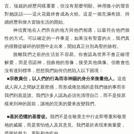
言。瑞妮的經歷同樣重要，但沒有那麼明顯。神用微小的聲音
對她說話——這火花最終會成為火焰。這是一個充滿奇蹟、持
續經歷和偉大冒險生活的開始。
神信實地在人們所在的地方與他們相遇，以最符合他們個
性的方式。可以確定的一件事是，如果沒有聖靈的火，我們真
的很難從破碎的狀態中走出來，開始真正分別為聖的旅程。
脫離我們之前的生活並不容易。你會認為世界不會正確理
解愛，而是否認神，扭曲祂的形像，接受其他偶像。但教會也
沒有達到標準，想想我們如何仍然陷入以下困境：
宗教責任，以人們的行為而非神賜的身分來衡量他人。
這造
■
成人與人之間缺乏親密感，而形成倦怠感的是我們做的事而非
我們到底是誰。我們許多人認為必須先清理自己，而不是按原
樣來到神的面前，讓祂的完美的愛來改變我們。
基於恐懼的基督徒。
我們不是在敬畏主中行走即尊重和敬畏
■
祂的威嚴，而是害怕他人及其意見。我們基於表現來衡量愛，
受困於努力、羞恥和內疚中。