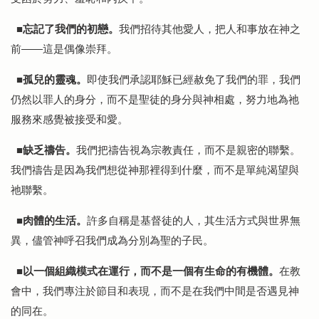
忘記了我們的初戀。
我們招待其他愛人，把人和事放在神之
■
前——這是偶像崇拜。
孤兒的靈魂。
即使我們承認耶穌已經赦免了我們的罪，我們
■
仍然以罪人的身分，而不是聖徒的身分與神相處，努力地為祂
服務來感覺被接受和愛。
缺乏禱告。
我們把禱告視為宗教責任，而不是親密的聯繫。
■
我們禱告是因為我們想從神那裡得到什麼，而不是單純渴望與
祂聯繫。
肉體的生活。
許多自稱是基督徒的人，其生活方式與世界無
■
異，儘管神呼召我們成為分別為聖的子民。
以一個組織模式在運行，而不是一個有生命的有機體。
在教
■
會中，我們專注於節目和表現，而不是在我們中間是否遇見神
的同在。