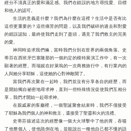
經分不清真正的愛和滿足感。我們在錯誤的地方尋找愛、目標
和他人的認可。
生活的意義是什麼？我們為什麼在這裡？生活中是否有比
這些更重要的？這些痛苦的問題，以及我們破碎的過去和對愛
的錯誤認知，最終使我們走到了盡頭，遇見了我們救主的完美
的愛。
神同時追求我們倆，當時我們分別在世界的兩個角落。史
蒂芬在西班牙巴塞隆那的一個約定的模特展演工作中，有一次
顯著的經歷。而瑞妮在好萊塢的一次商務旅行中，有行業內的
人與她分享耶穌，這使她的心對神敞開了。
當我們再次聚在一起時，我們並沒有分享各自的經歷，而
是開始獨自祕密地尋求神，直到一些特殊情況促使我們互相分
享，我們才開始一起尋求神。
在親戚家的客廳裡，一個聖誕聚會結束時，我們不僅接受
了耶穌為我們個人的神和救主，還接受了聖靈和火的洗禮。
史蒂芬描述這次的經歷像一個大火球擊中了他的胃，吞噬
了他整個人，使他跪倒在地，並能說出一種他自己都不懂的語