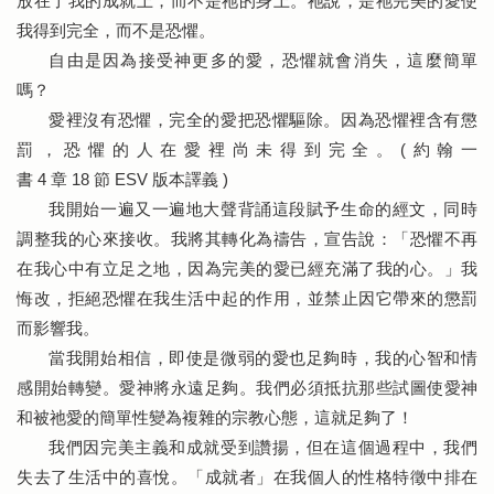
放在了我的成就上，而不是祂的身上。祂說，是祂完美的愛使
我得到完全，而不是恐懼。
自由是因為接受神更多的愛，恐懼就會消失，這麼簡單
嗎？
愛裡沒有恐懼，完全的愛把恐懼驅除。因為恐懼裡含有懲
罰，恐懼的人在愛裡尚未得到完全。(約翰一
書 4 章 18 節 ESV 版本譯義 )
我開始一遍又一遍地大聲背誦這段賦予生命的經文，同時
調整我的心來接收。我將其轉化為禱告，宣告說：「恐懼不再
在我心中有立足之地，因為完美的愛已經充滿了我的心。」我
悔改，拒絕恐懼在我生活中起的作用，並禁止因它帶來的懲罰
而影響我。
當我開始相信，即使是微弱的愛也足夠時，我的心智和情
感開始轉變。愛神將永遠足夠。我們必須抵抗那些試圖使愛神
和被祂愛的簡單性變為複雜的宗教心態，這就足夠了！
我們因完美主義和成就受到讚揚，但在這個過程中，我們
失去了生活中的喜悅。「成就者」在我個人的性格特徵中排在