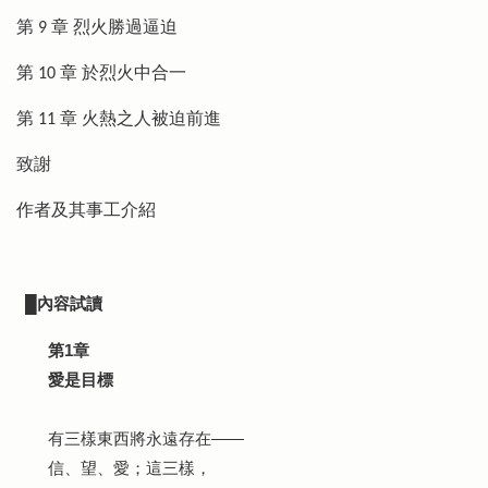
第 9 章 烈火勝過逼迫
第 10 章 於烈火中合一
第 11 章 火熱之人被迫前進
致謝
作者及其事工介紹
內容試讀
█
第1章
愛是目標
有三樣東西將永遠存在——
信、望、愛；這三樣，