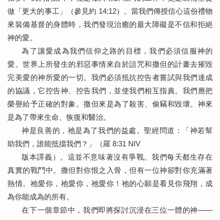
做「更大的事工」（參見約 14:12）。當我們傳授信心這份禮物
來裝備基督的身體時，我們發現治癒的最大障礙是不信和拒絕
神的愛。
為了讓愛成為我們信仰之路的目標，我們必須信服神的
愛。世界上所發生的邪惡事情來自於詛咒和撒但的計畫去摧毀
完美愛的神所愛的一切。我們必須抵抗控告者嘗試與我們達成
的協議，它控告神、控告我們，並使我們相互指責。我們應把
榮譽給予正確的對象。撒但來是為了殺害、偷竊和毀壞。神來
是為了帶來生命、恢復和醫治。
神是良善的，祂是為了我們的益處。聖經問道：「神若幫
助我們，誰能抵擋我們？」（羅 8:31 NIV
版本譯義）。這並不意味著沒有爭戰。我們每天都生存在
真實的戰鬥中。撒但對你恨之入骨，但有一位神卻對你充滿著
熱情。祂愛你，祂愛你，祂愛你！祂的心願是看見你飛翔，成
為你能成為的所有。
在下一個章節中，我們即將探討沉浸在三位一體的神——