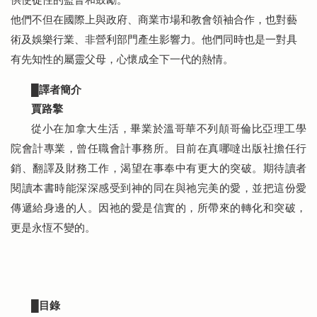
他們不但在國際上與政府、商業市場和教會領袖合作，也對藝
術及娛樂行業、非營利部門產生影響力。他們同時也是一對具
有先知性的屬靈父母，心懷成全下一代的熱情。
簡介
█譯者
賈路擎
從小在加拿大生活，畢業於溫哥華不列顛哥倫比亞理工學
院會計專業，曾任職會計事務所。目前在真哪噠出版社擔任行
銷、翻譯及財務工作，渴望在事奉中有更大的突破。期待讀者
閱讀本書時能深深感受到神的同在與祂完美的愛，並把這份愛
傳遞給身邊的人。因祂的愛是信實的，所帶來的轉化和突破，
更是永恆不變的。
目錄
█