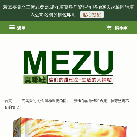
若需要開立三聯式發票,請在填寫客戶資料時,將抬頭與統編同時填
入公司名稱的欄位即可
貼心提醒
選單
購物車
›
首頁
完美愛的火焰 與神親密的同在，活出你的熱情和命定，持守堅定不
移的信心