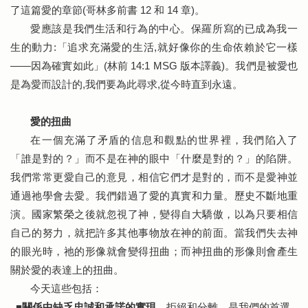
了這篇愛的章節(哥林多前書 12 和 14 章)。
愛應該是我們生活和行為的中心。保羅所寫的已成為我一
生的動力:「追求充滿愛的生活,就好像你的生命依賴於它一樣
——因為確實如此」(林前 14:1 MSG 版本譯義)。我們是被愛也
是為愛而設計的,我們要為此尋求,從今時直到永遠。
愛的扭曲
在一個充滿了矛盾的信息和觀點的世界裡，我們陷入了
「誰是對的？」而不是在神的眼中「什麼是對的？」的陷阱。
我們常常更愛自己的意見，相信它們才是對的，而不是愛神並
通過祂學會去愛。我們錯過了愛的真實和力量。歷史不斷地重
演。國家繁榮之後就忽視了神，變得自大驕傲，以為只要相信
自己的努力，就把許多其他事物放在神的前面。當我們失去神
的眼光時，祂的形像就會變得扭曲；而神扭曲的形像則會產生
關於愛的表達上的扭曲。
今天這些包括：
關係中缺乏忠誠和承諾的實現。
拒絕和分離，是我們的首選
■