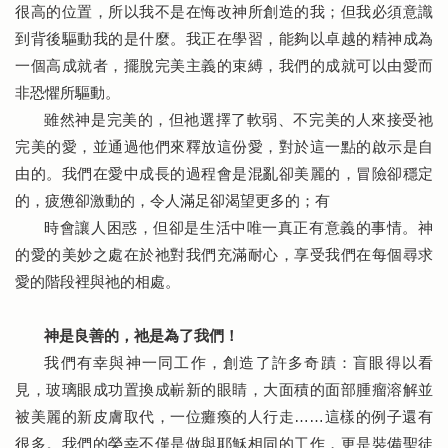
很高的位置，所以我不是在悔改神所創造的我；但我必須意識
到背後驅動我的是什麼。我正在學習，能夠以卓越的精神成為
一個高成就者，擺脫完美主義的束縛，我們的成就可以由愛而
非恐懼所驅動。
雖然神是完美的，但祂選擇了軟弱、不完美的人來接受祂
完美的愛，並通過他們來釋放這份愛，對於這一點的啟示是自
由的。我們在愛中成長的過程會是混亂卻美麗的，冒險卻穩定
的，疲憊卻激動的，令人滿足卻渴望更多的；有
時會讓人困惑，但卻是生活中唯一真正有意義的事情。神
的愛的美妙之處在於祂對我們充滿耐心，享受我們在每個尋求
愛的階段裡與祂的相處。
神是良善的，祂是為了我們！
我們有幸與神一同工作，創造了許多奇蹟：盲眼得以看
見，玻璃眼成功置換成嶄新的眼睛，大面積的面部腫瘤溶解並
被美麗的新皮膚取代，一位癱瘓的人行走……這樣的例子還有
很多。我們的榮幸不僅是做與耶穌相同的工作，更是裝備聖徒