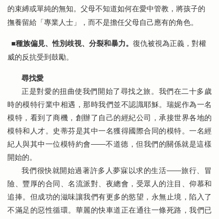
的束縛或單純的無知。父母不知道如何在愛中管教，將孩子的
撫養留給「專業人士」，而不是擔任父母自己應有的角色。
種族偏見、性別歧視、分裂和暴力。
復仇被視為正義，對權
■
威的反抗受到鼓勵。
尋找愛
正是對愛的扭曲使我們開始了尋找之旅。我們在二十多歲
時的模特行業中相遇，那時我們並不認識耶穌。瑞妮作為一名
模特，看到了商機，創辦了自己的經紀公司，承接世界各地的
模特和人才。史蒂芬是其中一名獲得國際合同的模特。一名經
紀人與其中一位模特約會——不道德，但我們的關係就是這樣
開始的。
我們很快就開始過著許多人夢寐以求的生活——旅行、冒
險、豐厚的合同、名流派對、夜總會，受眾人的注目、仰慕和
追捧。但成功的滋味讓我們有更多的慾望，永無止境，陷入了
不滿足的惡性循環。華麗的快車道正在通往一條死路，我們已