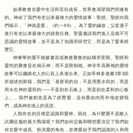
如果教會在愛中生活和茁壯成長，世界會渴望我們所擁有
的。神給了我們有史以來最偉大的愛情故事：聖經。聖經向我
們揭示，「神就是愛」（約一4:8）。為了愛的緣故，父差遣子
進行有史以來最偉大的拯救任務。聖靈邀請我們進入這個不可
思議的愛情故事，並不是為了知識而研究它，而是為了愛來經
歷它。
神奢華的愛不能被書頁或教會聚會的結構所受限。聖經和
靈性的聚會旨在揭示神，而不是限制祂。神非常高興祂的愛情
故事可以繼續在人的心頁上表達出來。正如哥林多後書3章3節
所描述的那樣，我們是「基督寫的信，不是用墨水寫的，而是
用永生神的靈寫的——不是刻在石板上，而是刻在柔和的心板
上」。我們被創造是為了經歷愛，這份愛由內而外地改變我
們，成為神在地上的見證。
人類存在的目標是認識和愛神。因此，為什麼愛不是敵人
試圖征服的最大戰場呢？我們如何定義和聯想愛決定了我們如
何在愛中成長、扮演愛的角色，並將愛給予我們認識的人和周