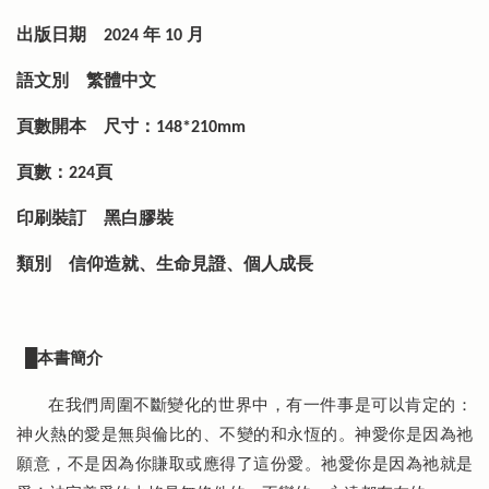
出版日期
2024 年 10 月
語文別
繁體中文
頁數開本
尺寸：148*210mm
頁數：224頁
印刷裝訂
黑白膠裝
類別
信仰造就、生命見證、個人成長
█
本書簡介
在我們周圍不斷變化的世界中，有一件事是可以肯定的：
神火熱的愛是無與倫比的、不變的和永恆的。神愛你是因為祂
願意，不是因為你賺取或應得了這份愛。祂愛你是因為祂就是