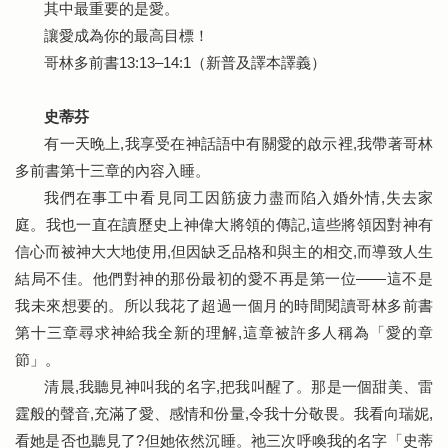
其中最重要的是愛。
讓愛成為你的最高目標！
哥林多前書13:13–14:1（新普及譯本譯義）
史蒂芬
有一天晚上,我享受在神話語中有關愛的啟示裡,我帶著哥林
多前書第十三章的內容入睡。
我們在事工中看見同工因筋疲力盡而陷入婚外情,失去家
庭。我也一直在讀歷史上神偉大將領的傳記,這些將領因對神有
信心而被神大大地使用,但因缺乏品格和與主的相交,而導致人生
結局不佳。他們對神的那份最初的愛不再是第一位——這不是
我未來想要的。所以我花了超過一個月的時間閱讀哥林多前書
第十三章尋求神給我全新的理解,這章被許多人稱為「愛的章
節」。
清晨,我聽見神叫我的名字,把我叫醒了。那是一個甜美、雷
霆般的聲音,充滿了愛、感情和份量,令我十分敬畏。我看向瑞妮,
看她是否也聽見了?但她依然沉睡。祂三次呼喚我的名字「史蒂