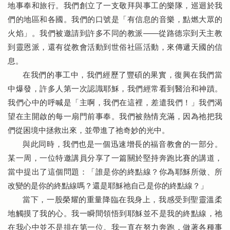
地事奉和旅行。我們創立了一支敬拜與事工的樂隊，巡迴於我
們的地區和各國。我們的口號是「有信息的音樂，點燃大眾的
火焰」。我們被邀請到許多不同的教派——從路德宗到天主教
到靈恩派，還有從教會活動到世俗社區活動，來傳遞天國的信
息。
在我們的事工中，我們經歷了豐碩的果實，復興在我們當
中爆發，許多人第一次認識耶穌，我們經常看到醫治和神蹟。
我們心中的呼喊是「主啊，我們在這裡，差遣我們！」我們渴
望在主開啟的每一扇門前事奉。我們被熱情充滿，因為祂把我
們從困境中拯救出來，並帶進了祂奇妙的光中。
與此同時，我們也是一個迅速增長的福音教會的一部分。
某一周，一位特邀講員分享了一篇關於堅持奔跑比賽的講道，
當中提出了這個問題：「誰是你的終點線？你為耶穌所做、所
改變的是你的終點線嗎？還是耶穌祂自己是你的終點線？」
當下，一股榮耀的重量降臨在我身上，我感受到聖靈溫柔
地觸摸了我的心。我一瞬間領悟到耶穌並不是我的終點線，祂
在我心中並不是排在第一位。我一直在努力奔跑，做著各種事