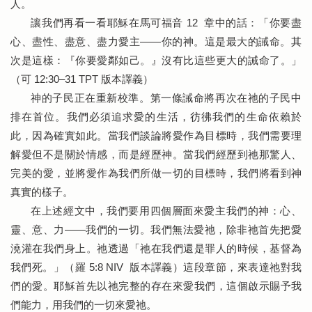
人。
讓我們再看一看耶穌在馬可福音 12 章中的話：「你要盡
心、盡性、盡意、盡力愛主——你的神。這是最大的誡命。其
次是這樣：『你要愛鄰如己。』沒有比這些更大的誡命了。」
（可 12:30–31 TPT 版本譯義）
神的子民正在重新校準。第一條誡命將再次在祂的子民中
排在首位。我們必須追求愛的生活，彷彿我們的生命依賴於
此，因為確實如此。當我們談論將愛作為目標時，我們需要理
解愛但不是關於情感，而是經歷神。當我們經歷到祂那驚人、
完美的愛，並將愛作為我們所做一切的目標時，我們將看到神
真實的樣子。
在上述經文中，我們要用四個層面來愛主我們的神：心、
靈、意、力——我們的一切。我們無法愛祂，除非祂首先把愛
澆灌在我們身上。祂透過「祂在我們還是罪人的時候，基督為
我們死。」（羅 5:8 NIV 版本譯義）這段章節，來表達祂對我
們的愛。耶穌首先以祂完整的存在來愛我們，這個啟示賜予我
們能力，用我們的一切來愛祂。