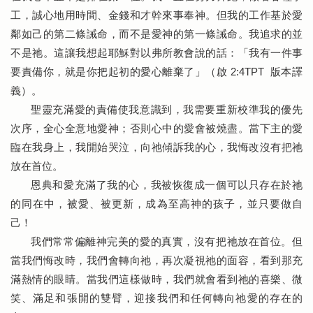
工，誠心地用時間、金錢和才幹來事奉神。但我的工作基於愛
鄰如己的第二條誡命，而不是愛神的第一條誡命。我追求的並
不是祂。這讓我想起耶穌對以弗所教會說的話：「我有一件事
要責備你，就是你把起初的愛心離棄了」（啟 2:4TPT 版本譯
義）。
聖靈充滿愛的責備使我意識到，我需要重新校準我的優先
次序，全心全意地愛神；否則心中的愛會被燒盡。當下主的愛
臨在我身上，我開始哭泣，向祂傾訴我的心，我悔改沒有把祂
放在首位。
恩典和愛充滿了我的心，我被恢復成一個可以只存在於祂
的同在中，被愛、被更新，成為至高神的孩子，並只要做自
己！
我們常常偏離神完美的愛的真實，沒有把祂放在首位。但
當我們悔改時，我們會轉向祂，再次凝視祂的面容，看到那充
滿熱情的眼睛。當我們這樣做時，我們就會看到祂的喜樂、微
笑、滿足和張開的雙臂，迎接我們和任何轉向祂愛的存在的