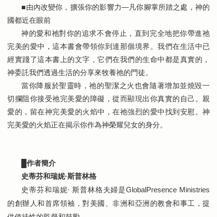
由內改變你，擴張你的影響力—凡你腳掌所踏之處，神的
■
國都近在眼前
神的愛和祂對你的追求不會停止，直到完全地把你帶進祂
完美的愛中，這本書會帶領你到達那個境界。我們在生活中已
經實踐了這本書上的文字，它們在我們的生命中都是真實的，
神委託我們透過生活的分享來牧養祂的門徒。
當你降服於聖靈時，祂的聖潔之火也會隨著增加並燒毀一
切攔阻你接受祂完美愛的障礙，從而顯現出你真實的自己。親
愛的，留在神完美愛的火焰中，在祂強烈的愛中找到安慰。神
完美愛的火焰正在揭示你作為神榮耀兒女的身分。
簡介
█作者
史蒂芬和瑞妮·斯普林格
史蒂芬和瑞妮· 斯普林格夫婦是GlobalPresence Ministries
的創辦人和首席領袖，對美國、非洲和亞洲的教會和事工，提
供使徒性的監督和鼓勵。