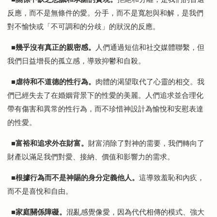
反應，而不是無條件的愛。分手，而不是寬恕與和解，是我們
對不愉快或「不可調和的分歧」的狀況的反應。
幾乎沒有真正的親密感。
人們通過短信和社交媒體聯繫，但
■
我們日益增長的孤立感，導致抑鬱和自殺。
虐待和不道德的性行為。
肉體的渴望取代了心靈的相交。我
■
們已經失去了在婚姻背景下的性愛的美麗。人們追求並合理化
帶有傷害和異常的性行為，而不珍惜神設計為愉悅和安慰表達
的性愛。
富裕和追求外在財富。
財富消除了對神的需要，我們轉向了
■
財產以滿足我們對愛、接納、價值和影響力的需求。
根據行為而不是神賜的身分定義他人。
這導致羞恥和內疚，
■
而不是喜悅和自由。
家庭關係障礙。
混亂感覺像愛，因為代代相傳的模式、強大
■