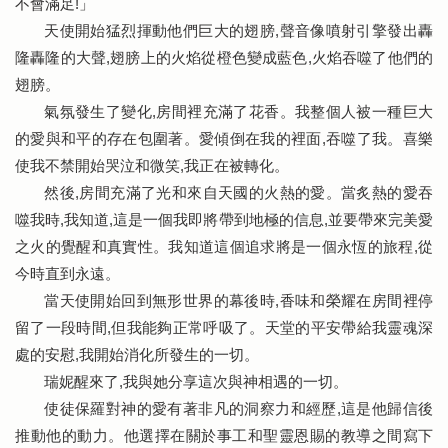
不會滿足!」
天使開始猛烈揮動他們巨大的翅膀,聲音像噴射引擎發出轟
隆轟隆的大聲,翅膀上的火焰從橙色變成藍色,火焰吞噬了他們的
翅膀。
氣氛發生了變化,房間裡充滿了花香。我整個人被一種巨大
的愛與和平的存在包圍著。愛傾倒在我的裡面,吞噬了我。喜樂
使我不禁開始哭泣和微笑,我正在被轉化。
然後,房間充滿了光和來自天國的火熱的愛。當炙熱的愛吞
噬我時,我知道,這是一個我即將帶到地極的信息,並要帶來完美愛
之火的覺醒和真實性。我知道這個追求將是一個永恆的旅程,從
今時直到永遠。
當天使開始回到無形世界的幕後時,香味和榮耀在房間裡停
留了一段時間,但我能夠正常呼吸了。天堂的平安帶給我靈魂深
處的安慰,我開始消化所發生的一切。
瑞妮醒來了,我與她分享這次與神相遇的一切。
使徒保羅對神的愛有著非凡的洞察力和經歷,這是他歸信後
推動他的動力。他選擇在關於事工和聖靈恩賜的教導之間寫下