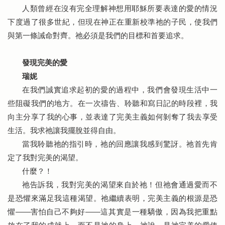
人類曾經在沒有完全理解神想用耶穌所要表達的愛的情況
下度過了很多世紀，但現在神正在重新校準祂的子民，使我們
與第一條誡命對齊。祂必須是我們的目標和首要追求。
發現完美的愛
瑞妮
在我們誠實追求起初的愛的過程中，我們會發現生活中一
些阻礙我們的地方。在一次禱告、聆聽和寫日記的時段裡，我
向主分享了我的心事，並表達了完美主義如何剝奪了我去享受
生活。我求祂讓我擺脫並得自由。
當我聆聽祂的指引時，祂的回應讓我感到驚訝。祂首先肯
定了我對完美的渴望。
什麼？！
祂告訴我，我對完美的渴望來自於祂！但祂會通過愛而不
是恐懼來滿足我這種渴望。祂繼續表明，完美主義的根源是恐
懼——害怕自己不夠好——這其實是一種驕傲，因為我把重點