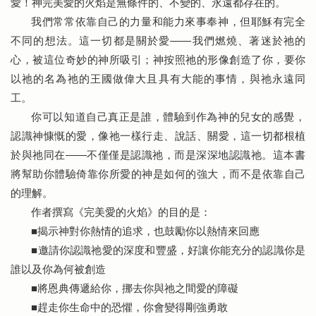
愛！神完美愛的火焰是無條件的、不變的、永遠都存在的。
我們常常依靠自己的力量和能力來事奉神，但耶穌有完全
不同的想法。這一切都是關於愛——我們燃燒、著迷於祂的
心，被這位奇妙的神所吸引；神按照祂的形像創造了你，要你
以祂的名為祂的王國做偉大且具有大能的事情，與祂永遠同
工。
你可以知道自己真正是誰，體驗到作為神的兒女的感覺，
認識神慷慨的愛，像祂一樣行走、說話、關愛，這一切都根植
於與祂同在——不僅僅是認識祂，而是深深地認識祂。這本書
將幫助你體驗倚靠你所愛的神是如何的強大，而不是依靠自己
的理解。
作者撰寫《完美愛的火焰》的目的是：
揭示神對你熱情的追求，也鼓勵你以熱情來回應
■
邀請你認識祂愛的深度和豐盛，好讓你能充分的認識你是
■
誰以及你為何被創造
將恩典傳遞給你，挪去你與祂之間愛的障礙
■
趕走你生命中的恐懼，你會變得剛強勇敢
■