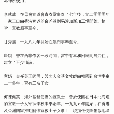
為神所使用。
李就成，在母會宣道會青衣堂事奉了七年後，於二零零零年
一家三口由香港宣道差會差派到馬達加斯加工場開荒、植
堂，宣教服事至今。
甘秀麗，一九八九年開始在澳門事奉至今。
唐娥，曾在西非作客一段時間，當中有幸和回民同居共住，
建立了不少情誼。
宣媽，金崔英玉師母，與丈夫金基文牧師由韓國到台灣事奉
二十多年，育有三名子女。
何陳佩英，海外基督使團的宣教士，曾於使團在日本北海道
的宣教士子女寄宿學校事奉兩年。一九九五年開始，在香港
及亞洲國家推動關懷宣教士子女事工，現擔任使團創啟地區