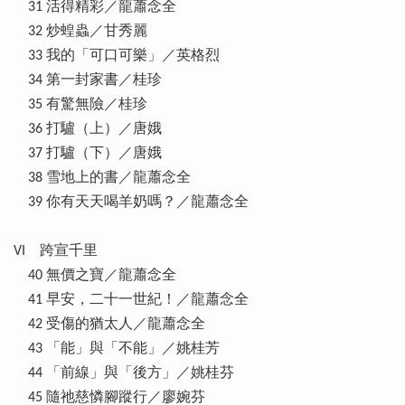
31 活得精彩／龍蕭念全
32 炒蝗蟲／甘秀麗
33 我的「可口可樂」／英格烈
34 第一封家書／桂珍
35 有驚無險／桂珍
36 打驢（上）／唐娥
37 打驢（下）／唐娥
38 雪地上的書／龍蕭念全
39 你有天天喝羊奶嗎？／龍蕭念全
VI 跨宣千里
40 無價之寶／龍蕭念全
41 早安，二十一世紀！／龍蕭念全
42 受傷的猶太人／龍蕭念全
43 「能」與「不能」／姚桂芳
44 「前線」與「後方」／姚桂芬
45 隨祂慈憐腳蹤行／廖婉芬