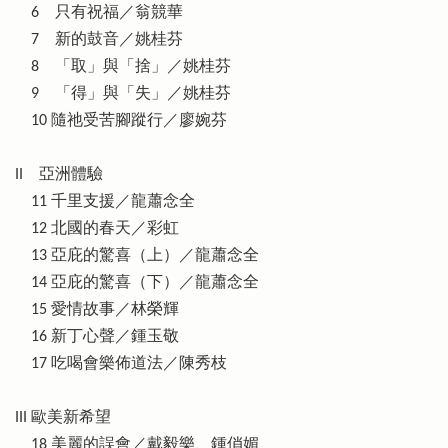
6 只有祝福／翁競華
7 新的鼓音／姚桂芬
8 「取」與「捨」／姚桂芬
9 「得」與「失」／姚桂芬
10 隨祂受苦腳蹤行／廖婉芬
II 亞洲體驗
11 千里支援／龍蕭念全
12 北國的春天／彩虹
13 亞庇的驚喜（上）／龍蕭念全
14 亞庇的驚喜（下）／龍蕭念全
15 愛情故事／林榮輝
16 新丁心聲／鍾玉敬
17 吃喝會樂佈道法／陳秀枝
III 歐美新希望
18 美麗的誤會／戴毅樂、鍾俏媚