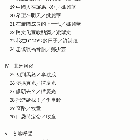
19 中國人在羅馬尼亞／姚麗華
20 希望在明天／姚麗華
21 在羅國成長的下一代／姚麗華
22 跨文化宣教點滴／粱耀文
23 我在LOGOS2的日子／許詩強
24 忠僕號福音船／鄭少芸
IV 非洲腳蹤
25 初到馬島／李就成
26 傳揚真光／譚慶光
27 誰願去？／譚慶光
28 把煙給我！／李卓舲
29 窄路／牧童
30 口袋與定命／牧童
V 各地呼聲