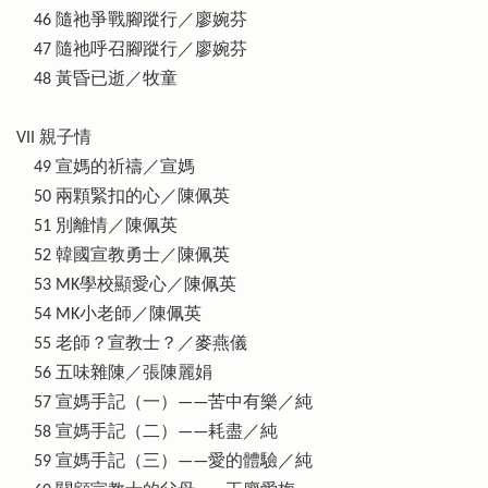
46 隨祂爭戰腳蹤行／廖婉芬
47 隨祂呼召腳蹤行／廖婉芬
48 黃昏已逝／牧童
VII 親子情
49 宣媽的祈禱／宣媽
50 兩顆緊扣的心／陳佩英
51 別離情／陳佩英
52 韓國宣教勇士／陳佩英
53 MK學校顯愛心／陳佩英
54 MK小老師／陳佩英
55 老師？宣教士？／麥燕儀
56 五味雜陳／張陳麗娟
57 宣媽手記（一）——苦中有樂／純
58 宣媽手記（二）——耗盡／純
59 宣媽手記（三）——愛的體驗／純