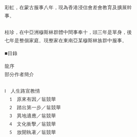
彩虹，在蒙古服事八年，現為香港浸信會差會教育及擴展幹
事。
桂珍，在中亞洲穆斯林群體中間事奉十，頭三年是單身，後
七年是整個家庭。現整家在東南亞某穆斯林族群中服事。
■目錄
龍序
部分作者簡介
I 人生路宣教情
1 原來有因／翁競華
2 踏出第一步／翁競華
3 異地適應／翁競華
4 文化衝擊／翁競華
5 放開執著／翁競華