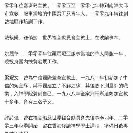
零零年往塞班島宣教。二零零五至二零零七年轉到南韓大邱
市宣教，服事當地的中國勞工及青年人。二零零九年轉往創
啟地區作培訓工作。
戴毅樂、鍾俏媚，世界福音動員會宣教士。在波蘭事奉。
姚麗華，二零零零年往羅馬尼亞服事當地的華人同胞一年，
現投身國內扶貧發展工作。
梁耀文，曾為中信國際差會宣教士。一九八二年初參加了中
信的短宣隊，與哥國建立了不解之緣。其後放下測量師的職
業，入神學院裝備自己。一九八八年全家到哥斯達黎加宣教
十多年。育有三名子女。
許詩強，曾在福音船及世界福音動員會先後事奉四年。二零
零三年秋季開始，留在香港修讀神學學士課程，準備日後再