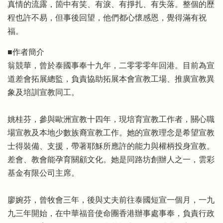
真情的流露，箇中有笑、有淚、有掙扎、有失落。整個的歷
程也許不易，但事後回望，他們都心懷感恩，覺得滿有祝
福。
■作者簡介
翁競華，曾於泰國事奉十九年，二零零零年回港。目前為宣
道差會拓展總監，負責協助拓展本會宣教工場、推廣宣教異
象及培訓宣教同工。
姚桂芬，參與歐洲宣教十四年，現培育宣教工作者，關心職
場宣教及本地少數族裔宣教工作。她的宣教理念是希望宣教
士得裝備、支援，帶著耶穌所應許的能力與權柄投身宣教。
差會、教會能孕育關顧文化。她是同路坊創辦人之一，雲彩
基金有限公司主席。
廖婉芬，曾牧會三年，後與丈夫前往泰國短宣一個月，一九
九三年開始，在中華福音使命團香港辦事處事奉，負責行政