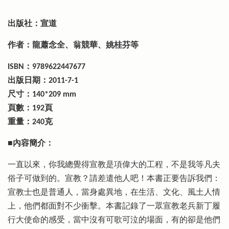
出版社：宣道
作者：龍蕭念全、翁競華、姚桂芬等
ISBN：9789622447677
出版日期：2011-7-1
尺寸：140*209 mm
頁數：192頁
重量：240克
■內容簡介：
一直以來，你我總覺得宣教是項偉大的工程，不是我等凡夫
俗子可做到的。宣教？請差遣他人吧！本書正要告訴我們：
宣教士也是普通人，當身處異地，在生活、文化、風土人情
上，他們都面對不少衝擊。本書記錄了一眾宣教老兵新丁履
行大使命的感受，當中沒有可歌可泣的場面，有的卻是他們