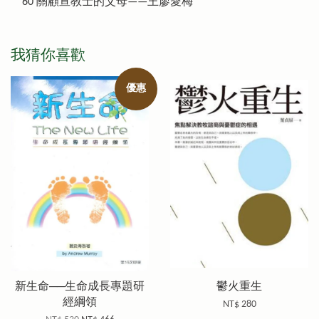
60 關顧宣教士的父母——王廖愛梅
我猜你喜歡
優惠
新生命──生命成長專題研
鬱火重生
經綱領
NT$ 280