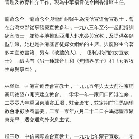
管理及教育推介工作。現為中華福音使命團香港區主任。
龍蕭念全，龍蕭念全與龍維耐醫生為浸信宣道會宣教士，曾
在台灣東部從事醫療宣教多年，一九八三年至今一起配搭訓
練宣教士，並於各地推動亞洲人起來參與宣教，及提供各類
型訓練。她也是香港基督徒婦女網絡的主席。與龍醫生合著
多本宣教書籍，另有《破牆的人》、《關心我們的女宣教
士》，編著有《另一種鼓音》和《無國界孩子》和《女教牧
生命與事奉》。
林榮輝，香港宣道差會宣教士，一九九五年與太太前往柬埔
寨馬德望市開荒建立教會。二零零一年一家四口回港進修，
二零零八年重回柬埔寨工場，駐金邊市，並定期前往馬德望
教會兼顧牧養需要，二零一零年八月二十二日在馬德望市聚
會完畢，遇交通意外安息主懷。
鍾玉敬，中信國際差會宣教士。一九九七年蒙召宣教。二零