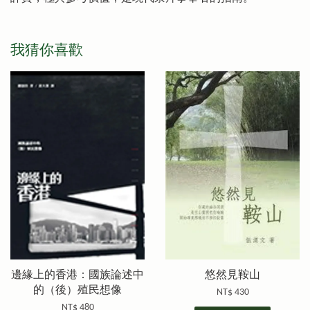
我猜你喜歡
邊緣上的香港：國族論述中
悠然見鞍山
的（後）殖民想像
NT$ 430
NT$ 480