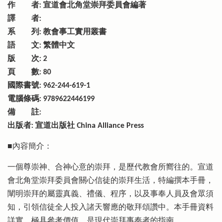
作 者: 宣道會北角堂崇拜委員會編著
譯 者:
系 列: 教會事工實用叢書
語 文: 繁體中文
版 次: 2
頁 數: 80
國際書號: 962-244-619-1
電腦條碼: 9789622446199
備 註:
出版者: 宣道出版社 China Alliance Press
■內容簡介：
一個尊崇神、合神心意的崇拜，是歷代教會所嚮往的。宣道
會北角堂崇拜委員會關心信徒的崇拜生活，特編撰本手冊，
闡明崇拜的屬靈真義、禮儀、程序，以及事奉人員及會眾須
知，引領信徒全人投入諸天響應的敬拜頌讚中。本手冊資料
詳實，極具參考價值，是現代崇拜事奉者的指南。