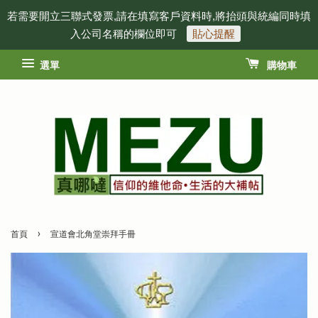
若需要開立三聯式發票,請在填寫客戶資料時,將抬頭與統編同時填
入公司名稱的欄位即可
貼心提醒
選單
購物車
›
首頁
宣道會北角堂崇拜手冊