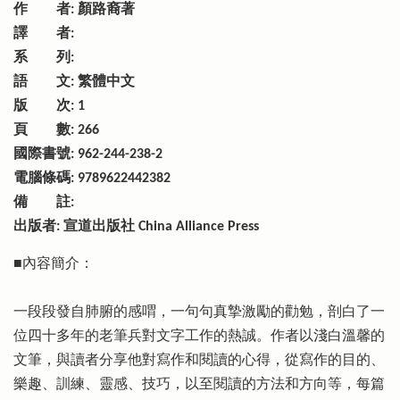
作 者: 顏路裔著
譯 者:
系 列:
語 文: 繁體中文
版 次: 1
頁 數: 266
國際書號: 962-244-238-2
電腦條碼: 9789622442382
備 註:
出版者: 宣道出版社 China Alliance Press
■內容簡介：
一段段發自肺腑的感喟，一句句真摯激勵的勸勉，剖白了一
位四十多年的老筆兵對文字工作的熱誠。作者以淺白溫馨的
文筆，與讀者分享他對寫作和閱讀的心得，從寫作的目的、
樂趣、訓練、靈感、技巧，以至閱讀的方法和方向等，每篇