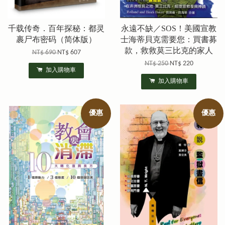
千载传奇．百年探秘：都灵
永遠不缺／SOS！美國宣教
裹尸布密码（简体版）
士海蒂貝克需要您：買書募
款，救救莫三比克的家人
NT$ 690
NT$ 607
NT$ 250
NT$ 220
加入購物車
加入購物車
優惠
優惠