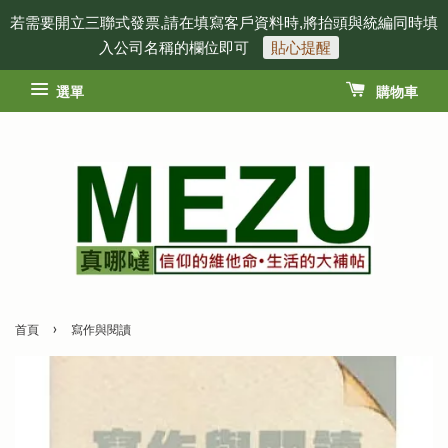
若需要開立三聯式發票,請在填寫客戶資料時,將抬頭與統編同時填
入公司名稱的欄位即可
貼心提醒
選單
購物車
›
首頁
寫作與閱讀