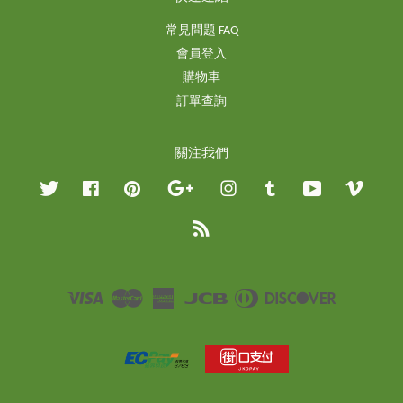
常見問題 FAQ
會員登入
購物車
訂單查詢
關注我們
Twitter
Facebook
Pinterest
Google
Instagram
Tumblr
YouTube
Vimeo
RSS
Visa
Master
American
JCB
Diners
Discover
Express
Club