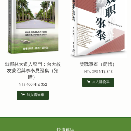
出椰林大道入窄門：台大校
雙職事奉（簡體）
友蒙召與事奉見證集（預
NT$ 390
NT$ 343
購）
加入購物車
NT$ 400
NT$ 352
加入購物車
快速連結