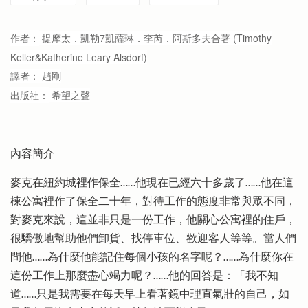
作者：
提摩太．凱勒7凱薩琳．李芮．阿斯多夫合著
(Timothy
Keller&Katherine Leary Alsdorf)
譯者：
趙剛
出版社：
希望之聲
內容簡介
麥克在紐約城裡作保全……他現在已經六十多歲了……他在這
棟公寓裡作了保全二十年，對待工作的態度非常與眾不同，
對麥克來說，這並非只是一份工作，他關心公寓裡的住戶，
很驕傲地幫助他們卸貨、找停車位、歡迎客人等等。當人們
問他……為什麼他能記住每個小孩的名字呢？……為什麼你在
這份工作上那麼盡心竭力呢？……他的回答是：「我不知
道……只是我需要在每天早上看著鏡中理直氣壯的自己，如