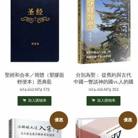
聖經和合本／簡體（塑膠面
分別為聖： 從舊約與古代
輕便本）恩典藍
中國一瞥談神的國vs.人的國
NT$ 650
NT$ 572
NT$ 400
NT$ 352
加入購物車
加入購物車
優惠
優惠