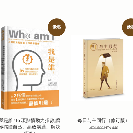
優惠
優
我是誰?16 項熱情動力指數,讓
每日与主同行（修订版）
你搞懂自己、高效溝通、解決
NT$ 500
NT$ 440