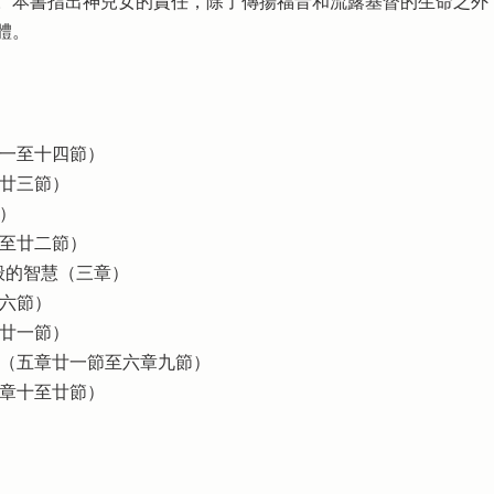
。本書指出神兒女的責任，除了傳揚福音和流露基督的生命之外
體。
章一至十四節）
至廿三節）
）
一至廿二節）
般的智慧（三章）
十六節）
章廿一節）
服（五章廿一節至六章九節）
六章十至廿節）