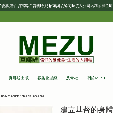
式發票,請在填寫客戶資料時,將抬頭與統編同時填入公司名稱的欄位
真哪噠出版
客製化聖經
反骨社
關於MEZU
f Christ: Notes on Ephesians
建立基督的身