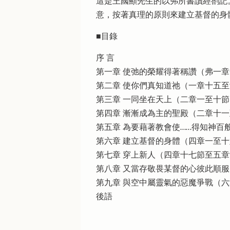
這是王國顯先生的以弗所書讀經劄記
意，按著真理的原則來建立基督的身
■目錄
序 言
第一章 使弛的榮耀得著稱讚（弗一
第二章 使你們真知道祂（一章十五
第三章 一同坐在天上（二章一至十節
第四章 漸漸成為主的聖殿（二章十
第五章 為要藉著教會使……得知神百
第六章 建立基督的身體（四章一至
第七章 穿上新人（四章十七節至五
第八章 又當存敬畏某督的心彼此順
第九章 與空中屬靈氣的惡魔爭戰（
後語