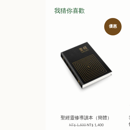
我猜你喜歡
優惠
聖經靈修導讀本（簡體）
NT$ 1,600
NT$ 1,400