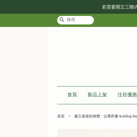
若需要開立三聯
搜尋
首頁
新品上架
注目優惠
›
首頁
建立基督的身體：以弗所書 Building the Body o