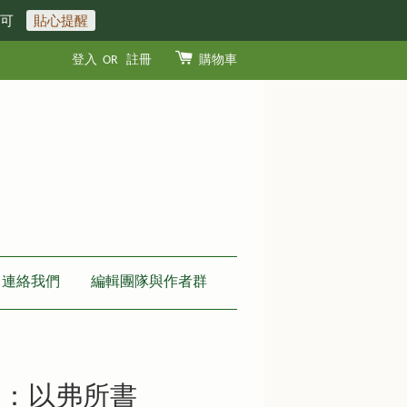
即可
貼心提醒
登入
OR
註冊
購物車
連絡我們
編輯團隊與作者群
體：以弗所書