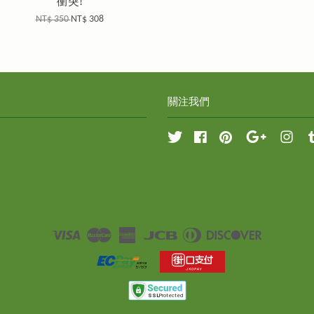
衝突!
NT$ 350
NT$ 308
關注我們
Twitter
Facebook
Pinterest
Google
Inst
Visa
Master
American
JCB
Diners
Discover
Express
Club