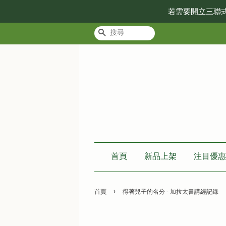
若需要開立三聯
搜尋
首頁
新品上架
注目優惠
›
首頁
得著兒子的名分 - 加拉太書講經記錄