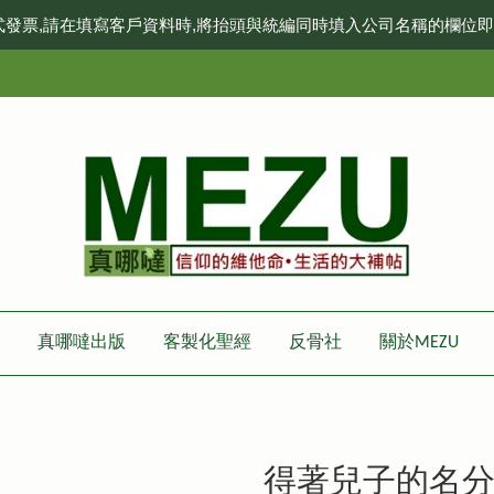
式發票,請在填寫客戶資料時,將抬頭與統編同時填入公司名稱的欄位
真哪噠出版
客製化聖經
反骨社
關於MEZU
得著兒子的名分