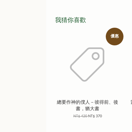
我猜你喜歡
優惠
總要作神的僕人－彼得前、後
書，猶大書
NT$ 420
NT$ 370