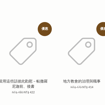
優惠
優
當用這些話彼此勸慰－帖撒羅
地方教會的治理與職事
尼迦前、後書
NT$ 470
NT$ 414
NT$ 480
NT$ 422