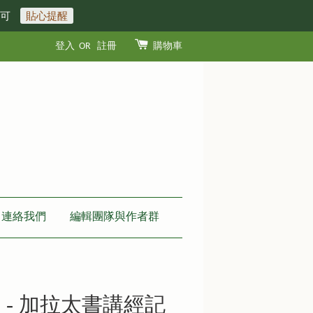
即可
貼心提醒
登入
OR
註冊
購物車
連絡我們
編輯團隊與作者群
 - 加拉太書講經記