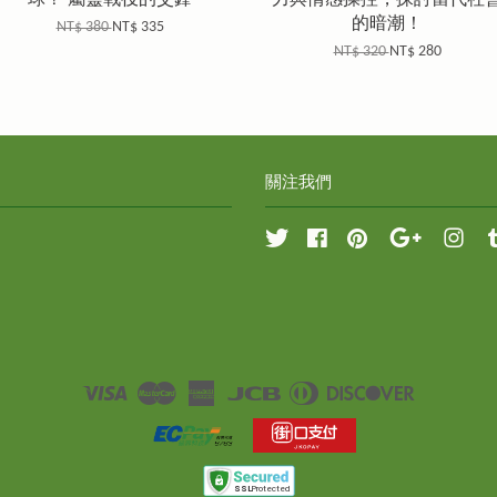
的暗潮！
NT$ 380
NT$ 335
NT$ 320
NT$ 280
關注我們
Twitter
Facebook
Pinterest
Google
Inst
Visa
Master
American
JCB
Diners
Discover
Express
Club