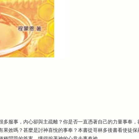
很多服事，內心卻與主疏離？你是否一直憑著自己的力量事奉，
有果效嗎？甚麼是討神喜悅的事奉？本書從哥林多後書看使徒保
種種問題的答案，懂得按著神的心意去事奉祂。