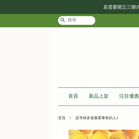
若需要開立三聯
搜尋
首頁
新品上架
注目優惠
›
首頁
從哥林多後書看事奉的人1