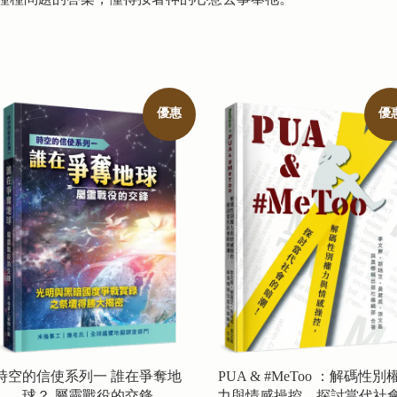
優惠
優
時空的信使系列一 誰在爭奪地
PUA & #MeToo ：解碼性別
球？ 屬靈戰役的交鋒
力與情感操控，探討當代社