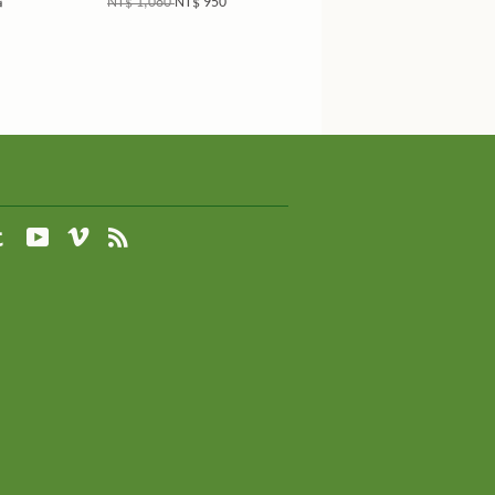
NT$ 1,080
NT$ 950
agram
Tumblr
YouTube
Vimeo
RSS