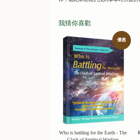
我猜你喜歡
優惠
Who is battling for the Earth - The
Clash of Spiritual Warfare