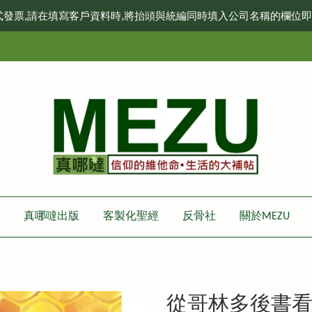
式發票,請在填寫客戶資料時,將抬頭與統編同時填入公司名稱的欄位
真哪噠出版
客製化聖經
反骨社
關於MEZU
從哥林多後書看