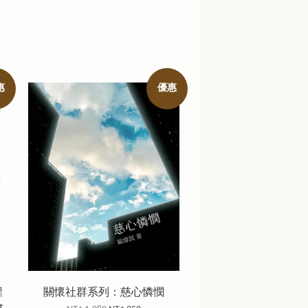
惠
優惠
權
關懷社群系列：慈心憐憫
會